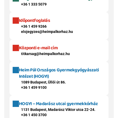
+36 1 333 5079
Időpontfoglalás
+36 1 459 9266
elojegyzes@heimpalkorhaz.hu
Központi e-mail cím
titkarsag@heimpalkorhaz.hu
Heim Pál Országos Gyermekgyógyászati 
Intézet (HOGYI)
1089 Budapest, Üllői út 86.
+36 1 459 9100
HOGYI – Madarász utcai gyermekkórház
1131 Budapest, Madarász Viktor utca 22-24.
+36 1 450 3700