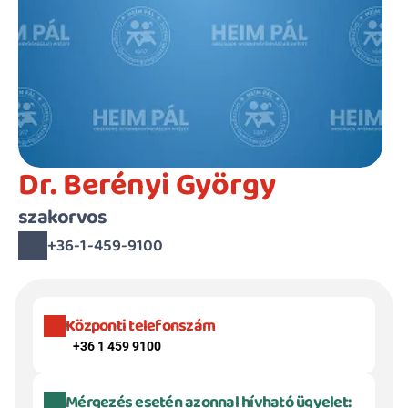
Dr. Berényi György
szakorvos
+36-1-459-9100
Központi telefonszám
+36 1 459 9100
Mérgezés esetén azonnal hívható ügyelet: