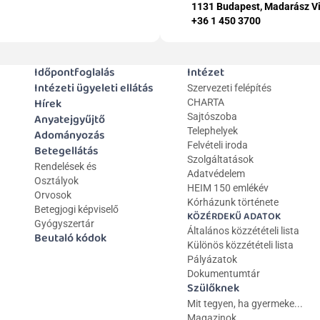
1131 Budapest, Madarász Vi
+36 1 450 3700
Időpontfoglalás
Intézet
Intézeti ügyeleti ellátás
Szervezeti felépítés
Hírek
CHARTA
Anyatejgyűjtő
Sajtószoba
Telephelyek
Adományozás
Felvételi iroda
Betegellátás
Szolgáltatások
Rendelések és 
Adatvédelem
Osztályok
HEIM 150 emlékév
Orvosok
Kórházunk története
Betegjogi képviselő
KÖZÉRDEKŰ ADATOK
Gyógyszertár
Általános közzétételi lista 
Beutaló kódok
Különös közzétételi lista
Pályázatok
Dokumentumtár
Szülőknek
Mit tegyen, ha gyermeke...
Magazinok