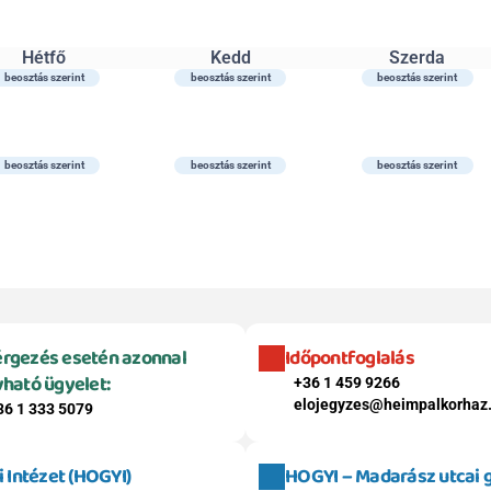
Hétfő
Kedd
Szerda
beosztás szerint
beosztás szerint
beosztás szerint
beosztás szerint
beosztás szerint
beosztás szerint
rgezés esetén azonnal 
Időpontfoglalás
vható ügyelet:
+36 1 459 9266
elojegyzes@heimpalkorhaz
36 1 333 5079
Intézet (HOGYI)
HOGYI – Madarász utcai