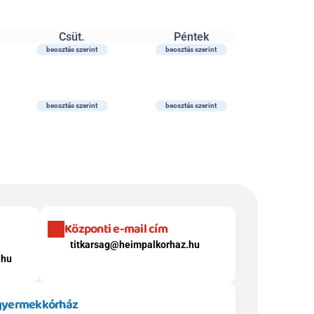
Csüt.
Péntek
beosztás szerint
beosztás szerint
beosztás szerint
beosztás szerint
Központi e-mail cím
titkarsag@heimpalkorhaz.hu
.hu
 gyermekkórház