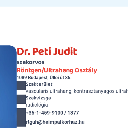
Dr. Peti Judit
szakorvos
Röntgen/Ultrahang Osztály
1089 Budapest, Üllői út 86.
Szakterület
vascularis ultrahang, kontrasztanyagos ultr
Szakvizsga
radiológia
+36-1-459-9100 / 1377
rtguh@heimpalkorhaz.hu