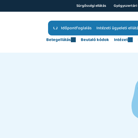
Sürgősségi ellátás
Gyógyszertári 
Időpontfoglalás
Intézeti ügyeleti ellát
Betegellátás
Beutaló kódok
Intézet