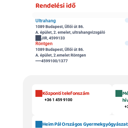
Rendelési idő
Ultrahang
1089 Budapest, Üllői út 86.
A. épület, 2. emelet, ultrahangvizsgáló
JIR, 4599133
Röntgen
1089 Budapest, Üllői út 86.
A. épület, 2.emelet Röntgen
4599100/1377
Központi telefonszám
Mé
hí
+36 1 459 9100
+
Heim Pál Országos Gyermekgyógyászati 