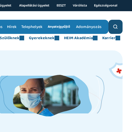
ügyelet 
Alapellátási ügyelet
EESZT
Várólista
Egészségvonal
ás
Hírek
Telephelyek
Adományozás
Anyatejgyűjtő
Szülőknek
Gyerekeknek
HEIM Akadémia
Karrier