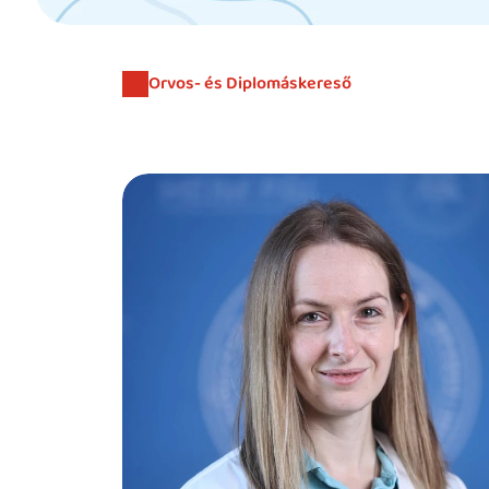
Orvos- és Diplomáskereső