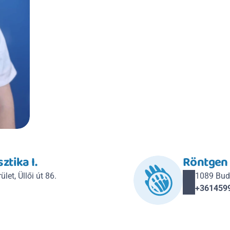
ztika I.
Röntgen 
let, Üllői út 86.
1089 Budap
+361459