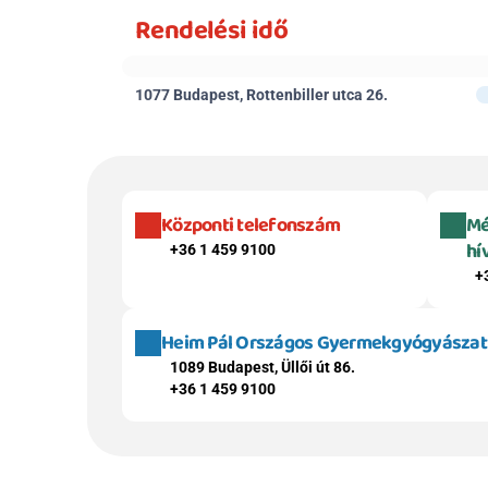
Rendelési idő
1077 Budapest, Rottenbiller utca 26.
Központi telefonszám
Mé
hí
+36 1 459 9100
+
Heim Pál Országos Gyermekgyógyászati 
1089 Budapest, Üllői út 86.
+36 1 459 9100