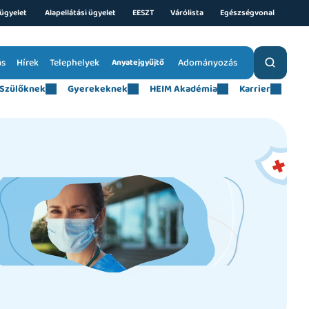
ügyelet 
Alapellátási ügyelet
EESZT
Várólista
Egészségvonal
ás
Hírek
Telephelyek
Adományozás
Anyatejgyűjtő
Szülőknek
Gyerekeknek
HEIM Akadémia
Karrier