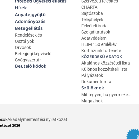
Intézeti ügyeleti ellátás
Szervezeti felépítés
Hírek
CHARTA
Anyatejgyűjtő
Sajtószoba
Telephelyek
Adományozás
Felvételi iroda
Betegellátás
Szolgáltatások
Rendelések és 
Adatvédelem
Osztályok
HEIM 150 emlékév
Orvosok
Kórházunk története
Betegjogi képviselő
KÖZÉRDEKŰ ADATOK
Gyógyszertár
Általános közzétételi lista 
Beutaló kódok
Különös közzétételi lista
Pályázatok
Dokumentumtár
Szülőknek
Mit tegyen, ha gyermeke...
Magazinok
ások
Akadálymentesítési nyilatkozat
Intézet 2026