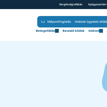
Sürgősségi ellátás
Gyógyszertári 
Időpontfoglalás
Intézeti ügyeleti ellát
Betegellátás
Beutaló kódok
Intézet