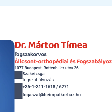
Dr. Márton Tímea
fogszakorvos
Állcsont-orthopédiai és Fogszabályoz
1077 Budapest, Rottenbiller utca 26.
Szakvizsga
fogszabályozás
+36-1-311-1618 / 6271
fogaszat@heimpalkorhaz.hu