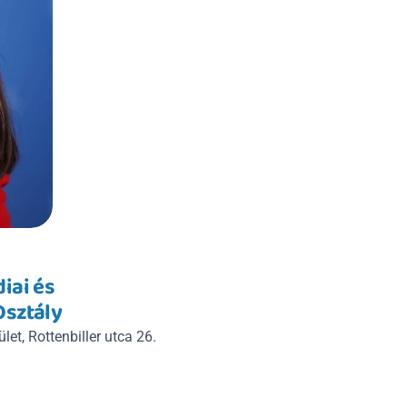
ai és 
Osztály
let, Rottenbiller utca 26.