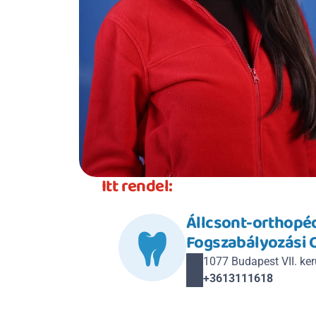
Itt rendel:
Állcsont-orthopédi
Fogszabályozási 
1077 Budapest VII. kerü
+3613111618 