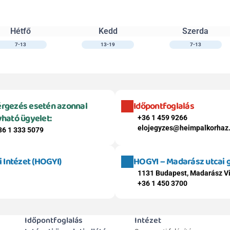
Hétfő
Kedd
Szerda
7-13
13-19
7-13
rgezés esetén azonnal 
Időpontfoglalás
vható ügyelet:
+36 1 459 9266
elojegyzes@heimpalkorhaz
36 1 333 5079
Intézet (HOGYI)
HOGYI – Madarász utcai
1131 Budapest, Madarász Vi
+36 1 450 3700
Időpontfoglalás
Intézet