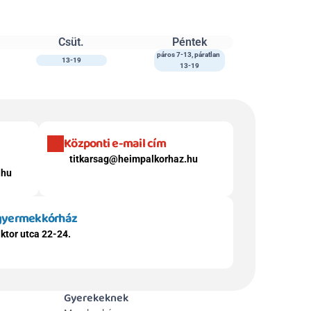
Csüt.
Péntek
páros 7-13, páratlan 
13-19
13-19
Központi e-mail cím
titkarsag@heimpalkorhaz.hu
.hu
 gyermekkórház
ktor utca 22-24.
Gyerekeknek