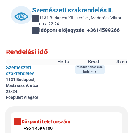
Szemészeti szakrendelés II.
1131 Budapest XIII. kerület, Madarász Viktor 
utca 22-24.
Időpont előjegyzés: +3614599266 
Rendelési idő
Hétfő
Kedd
Szerda
Szemészeti 
minden hónap első 
kedd 7-15
szakrendelés
1131 Budapest, 
Madarász V. utca 
22-24.
Főépület Alagsor
Központi telefonszám
+36 1 459 9100