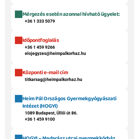
Mérgezés esetén azonnal hívható ügyelet:
+36 1 333 5079
Időpontfoglalás
+36 1 459 9266
elojegyzes@heimpalkorhaz.hu
Központi e-mail cím
titkarsag@heimpalkorhaz.hu
Heim Pál Országos Gyermekgyógyászati 
Intézet (HOGYI)
1089 Budapest, Üllői út 86.
+36 1 459 9100
HOGYI – Madarász utcai gyermekkórház