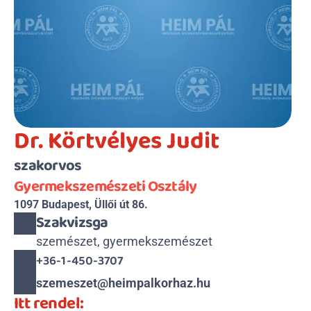
Dr. Körtvélyes Judit
szakorvos
Gyermekszemészeti Osztály
1097 Budapest, Üllői út 86.
Szakvizsga
szemészet, gyermekszemészet
+36-1-450-3707
szemeszet@heimpalkorhaz.hu
Itt rendel: