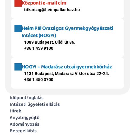
Központi e-mail cím
titkarsag@heimpalkorhaz.hu
Heim Pál Országos Gyermekgyógyászati 
Intézet (HOGYI)
1089 Budapest, Üllői út 86.
+36 1 459 9100
HOGYI – Madarász utcai gyermekkórház
1131 Budapest, Madarász Viktor utca 22-24.
+36 1 450 3700
Időpontfoglalás
Intézeti ügyeleti ellátás
Hírek
Anyatejgyűjtő
Adományozás
Betegellátás