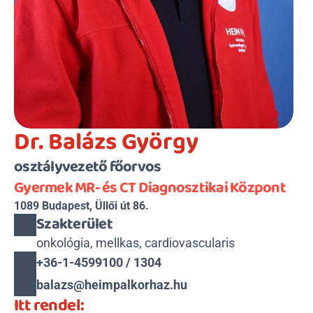
Dr. Balázs György
osztályvezető főorvos
Gyermek MR- és CT Diagnosztikai Központ
1089 Budapest, Üllői út 86.
Szakterület
onkológia, mellkas, cardiovascularis  
+36-1-4599100 / 1304
balazs@heimpalkorhaz.hu
Itt rendel: