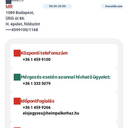
4599215
MR
08.00-20.00
beosztás szerint
1089 Budapest, 
Üllői út 86.
H. épület, földszint
4599100/1168
Központi telefonszám
+36 1 459 9100
Mérgezés esetén azonnal hívható ügyelet:
+36 1 333 5079
Időpontfoglalás
+36 1 459 9266
elojegyzes@heimpalkorhaz.hu