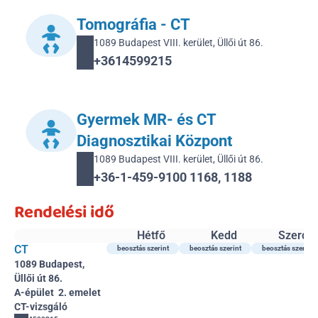
Tomográfia - CT
1089 Budapest VIII. kerület, Üllői út 86.
+3614599215 
Gyermek MR- és CT 
Diagnosztikai Központ
1089 Budapest VIII. kerület, Üllői út 86.
+36-1-459-9100 1168, 1188
Rendelési idő
Hétfő
Kedd
Szerda
CT
beosztás szerint
beosztás szerint
beosztás szerint
1089 Budapest, 
Üllői út 86.
A-épület  2. emelet 
CT-vizsgáló 