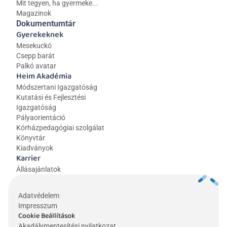
Mit tegyen, ha gyermeke...
Magazinok
Dokumentumtár
Gyerekeknek
Mesekuckó
Csepp barát
Palkó avatar
Heim Akadémia
Módszertani Igazgatóság
Kutatási és Fejlesztési 
Igazgatóság
Pályaorientáció
Kórházpedagógiai szolgálat
Könyvtár
Kiadványok
Karrier
Állásajánlatok
Adatvédelem
Impresszum
Cookie Beállítások
Akadálymentesítési nyilatkozat