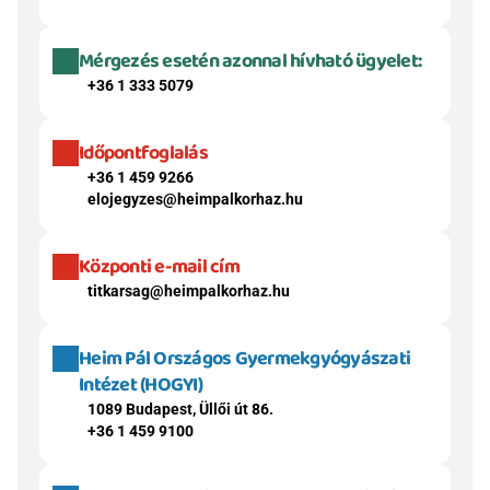
Mérgezés esetén azonnal hívható ügyelet:
+36 1 333 5079
Időpontfoglalás
+36 1 459 9266
elojegyzes@heimpalkorhaz.hu
Központi e-mail cím
titkarsag@heimpalkorhaz.hu
Heim Pál Országos Gyermekgyógyászati 
Intézet (HOGYI)
1089 Budapest, Üllői út 86.
+36 1 459 9100