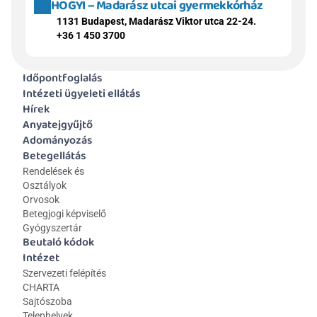
HOGYI – Madarász utcai gyermekkórház
1131 Budapest, Madarász Viktor utca 22-24.
+36 1 450 3700
Időpontfoglalás
Intézeti ügyeleti ellátás
Hírek
Anyatejgyűjtő
Adományozás
Betegellátás
Rendelések és 
Osztályok
Orvosok
Betegjogi képviselő
Gyógyszertár
Beutaló kódok
Intézet
Szervezeti felépítés
CHARTA
Sajtószoba
Telephelyek