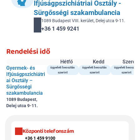
Ifjúságpszichiátriai Osztály - 
Sürgősségi szakambulancia
1089 Budapest VIII. kerület, Delej utca 9-11.
+36 1 459 9241 
Rendelési idő
Hétfő
Kedd
Szerda
Gyermek- és 
ügyeleti beosztás 
ügyeleti beosztás 
ügyeleti beosztás 
szerint 
szerint 
szerint 
Ifjúságpszichiátri
ai Osztály – 
Sürgősségi 
szakambulancia
1089 Budapest, 
Delej utca 9-11.
Központi telefonszám
+36 1 459 9100