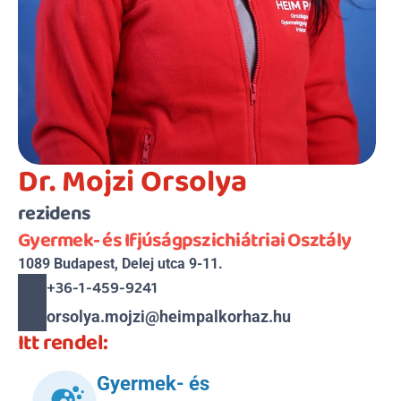
Dr. Mojzi Orsolya
rezidens
Gyermek- és Ifjúságpszichiátriai Osztály
1089 Budapest, Delej utca 9-11.
+36-1-459-9241
orsolya.mojzi@heimpalkorhaz.hu
Itt rendel:
Gyermek- és 