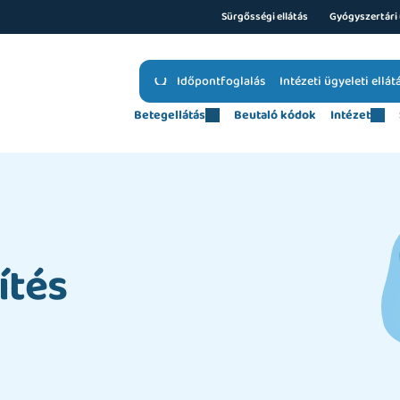
Sürgősségi ellátás
Gyógyszertári 
Időpontfoglalás
Intézeti ügyeleti ellát
Betegellátás
Beutaló kódok
Intézet
ítés