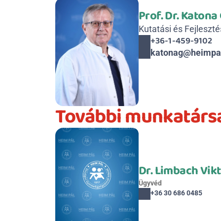
Prof. Dr. Katona
Kutatási és Fejleszté
+36-1-459-9102
katonag@heimpa
További munkatárs
Dr. Limbach Vikt
Ügyvéd
+36 30 686 0485