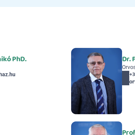
nikó PhD.
Dr. 
Orvo
+3
haz.hu
or
Prof