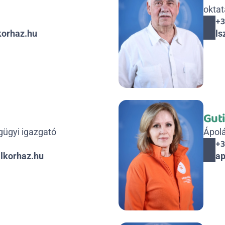
oktat
+3
orhaz.hu
ls
Gut
gügyi igazgató
Ápolá
+3
lkorhaz.hu
ap