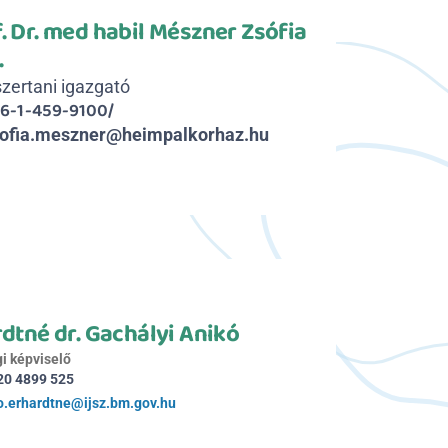
. Dr. med habil Mészner Zsófia 
.
zertani igazgató
6-1-459-9100/
ofia.meszner@heimpalkorhaz.hu
dtné dr. Gachályi Anikó
i képviselő
20 4899 525
o.erhardtne@ijsz.bm.gov.hu