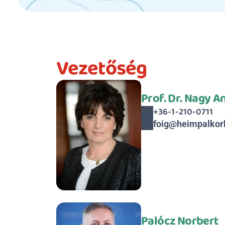
Vezetőség
Prof. Dr. Nagy A
+36-1-210-0711
foig@heimpalkor
Palócz Norbert