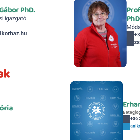
 Gábor PhD.
Prof
PhD
si igazgató
Móds
lkorhaz.hu
+3
zs
ak
Erhar
ória
Betegjog
+36 
anik