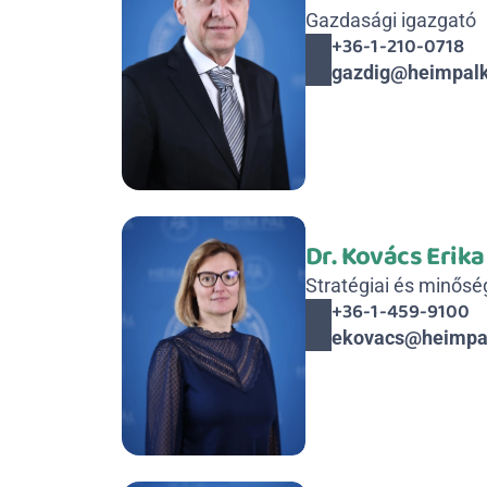
Gazdasági igazgató
+36-1-210-0718
gazdig@heimpalk
Dr. Kovács Erika
Stratégiai és minősé
+36-1-459-9100
ekovacs@heimpa