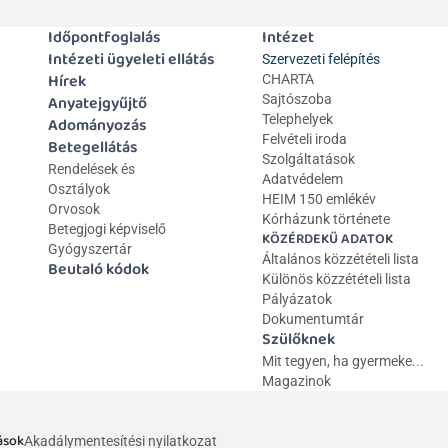
Időpontfoglalás
Intézet
Intézeti ügyeleti ellátás
Szervezeti felépítés
Hírek
CHARTA
Anyatejgyűjtő
Sajtószoba
Telephelyek
Adományozás
Felvételi iroda
Betegellátás
Szolgáltatások
Rendelések és 
Adatvédelem
Osztályok
HEIM 150 emlékév
Orvosok
Kórházunk története
Betegjogi képviselő
KÖZÉRDEKŰ ADATOK
Gyógyszertár
Általános közzétételi lista 
Beutaló kódok
Különös közzétételi lista
Pályázatok
Dokumentumtár
Szülőknek
Mit tegyen, ha gyermeke...
Magazinok
ások
Akadálymentesítési nyilatkozat