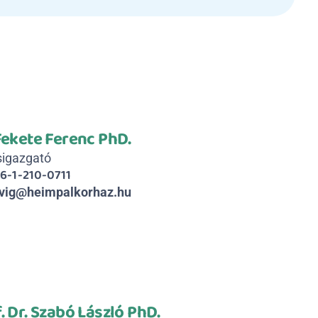
Fekete Ferenc PhD.
sigazgató
6-1-210-0711
vig@heimpalkorhaz.hu
. Dr. Szabó László PhD.