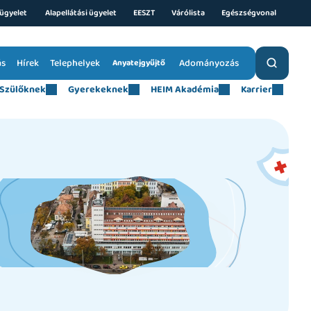
ügyelet 
Alapellátási ügyelet
EESZT
Várólista
Egészségvonal
ás
Hírek
Telephelyek
Adományozás
Anyatejgyűjtő
Szülőknek
Gyerekeknek
HEIM Akadémia
Karrier