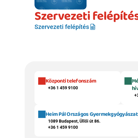
Szervezeti felépíté
Szervezeti felépítés
Központi telefonszám
Mé
hí
+36 1 459 9100
+
Heim Pál Országos Gyermekgyógyászati 
1089 Budapest, Üllői út 86.
+36 1 459 9100