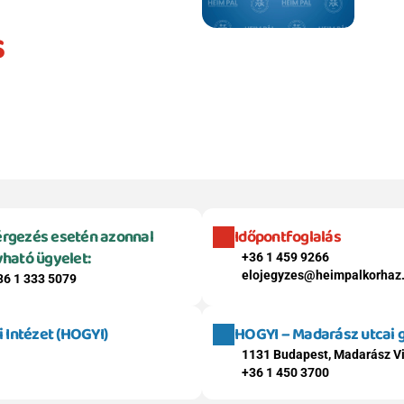
s
rgezés esetén azonnal 
Időpontfoglalás
vható ügyelet:
+36 1 459 9266
elojegyzes@heimpalkorhaz
36 1 333 5079
Intézet (HOGYI)
HOGYI – Madarász utcai
1131 Budapest, Madarász Vi
+36 1 450 3700