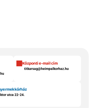
Központi e-mail cím
titkarsag@heimpalkorhaz.hu
.hu
 gyermekkórház
ktor utca 22-24.