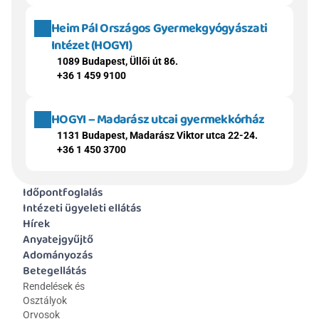
Heim Pál Országos Gyermekgyógyászati 
Intézet (HOGYI)
1089 Budapest, Üllői út 86.
+36 1 459 9100
HOGYI – Madarász utcai gyermekkórház
1131 Budapest, Madarász Viktor utca 22-24.
+36 1 450 3700
Időpontfoglalás
Intézeti ügyeleti ellátás
Hírek
Anyatejgyűjtő
Adományozás
Betegellátás
Rendelések és 
Osztályok
Orvosok