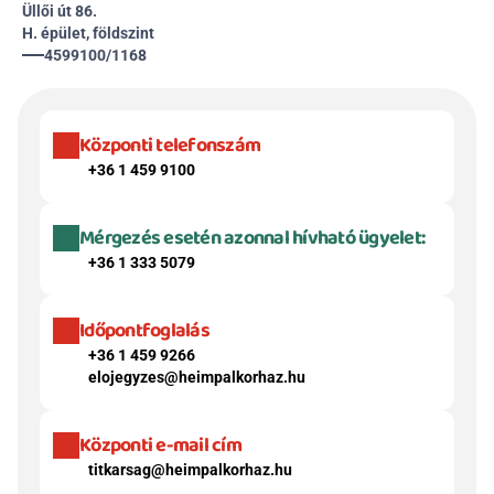
Üllői út 86.
H. épület, földszint
4599100/1168
Központi telefonszám
+36 1 459 9100
Mérgezés esetén azonnal hívható ügyelet:
+36 1 333 5079
Időpontfoglalás
+36 1 459 9266
elojegyzes@heimpalkorhaz.hu
Központi e-mail cím
titkarsag@heimpalkorhaz.hu