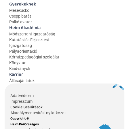
Gyerekeknek
Mesekuckó
Csepp barát
Palkó avatar
Heim Akadémia
Módszertani Igazgatóság
Kutatási és Fejlesztési 
Igazgatóság
Pályaorientáció
Kórházpedagógiai szolgálat
Könyvtár
Kiadványok
Karrier
Állásajánlatok
Adatvédelem
Impresszum
Cookie Beállítások
Akadálymentesítési nyilatkozat
Copyright © 
Heim Pál Országos 