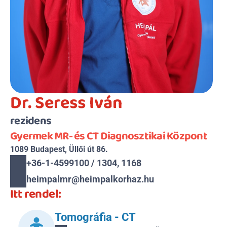
Dr. Seress Iván
rezidens
Gyermek MR- és CT Diagnosztikai Központ
1089 Budapest, Üllői út 86.
+36-1-4599100 / 1304, 1168
heimpalmr@heimpalkorhaz.hu
Itt rendel:
Tomográfia - CT