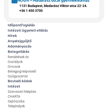
HOGYI – Madarász utcai gyermekkórház
1131 Budapest, Madarász Viktor utca 22-24.
+36 1 450 3700
Időpontfoglalás
Intézeti ügyeleti ellátás
Hírek
Anyatejgyűjtő
Adományozás
Betegellátás
Rendelések és 
Osztályok
Orvosok
Betegjogi képviselő
Gyógyszertár
Beutaló kódok
Intézet
Szervezeti felépítés
CHARTA
Sajtószoba
Telephelyek