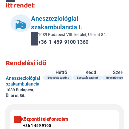
Itt rendel:
Aneszteziológiai 
szakambulancia I.
1089 Budapest VIII. kerület, Üllői út 86.
+36-1-459-9100 1360
Rendelési idő
Hétfő
Kedd
Szerda
Aneszteziológiai 
Beosztás szerint
Beosztás szerint
Beosztás szerint
szakambulancia
1089 Budapest, 
Üllői út 86.
Központi telefonszám
+36 1 459 9100