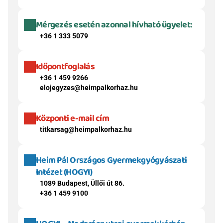
Mérgezés esetén azonnal hívható ügyelet:
+36 1 333 5079
Időpontfoglalás
+36 1 459 9266
elojegyzes@heimpalkorhaz.hu
Központi e-mail cím
titkarsag@heimpalkorhaz.hu
Heim Pál Országos Gyermekgyógyászati 
Intézet (HOGYI)
1089 Budapest, Üllői út 86.
+36 1 459 9100