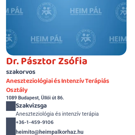
Dr. Pásztor Zsófia
szakorvos
Aneszteziológiai és Intenzív Terápiás 
Osztály
1089 Budapest, Üllői út 86.
Szakvizsga
Aneszteziológia és intenzív terápia
+36-1-459-9106
heimito@heimpalkorhaz.hu