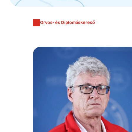
Orvos- és Diplomáskereső