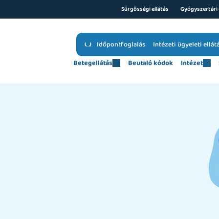
Sürgősségi ellátás
Gyógyszertári 
Időpontfoglalás
Intézeti ügyeleti ellát
Betegellátás
Beutaló kódok
Intézet