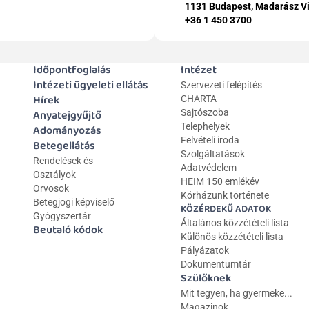
1131 Budapest, Madarász Vi
+36 1 450 3700
Időpontfoglalás
Intézet
Intézeti ügyeleti ellátás
Szervezeti felépítés
Hírek
CHARTA
Anyatejgyűjtő
Sajtószoba
Telephelyek
Adományozás
Felvételi iroda
Betegellátás
Szolgáltatások
Rendelések és 
Adatvédelem
Osztályok
HEIM 150 emlékév
Orvosok
Kórházunk története
Betegjogi képviselő
KÖZÉRDEKŰ ADATOK
Gyógyszertár
Általános közzétételi lista 
Beutaló kódok
Különös közzétételi lista
Pályázatok
Dokumentumtár
Szülőknek
Mit tegyen, ha gyermeke...
Magazinok