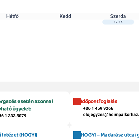
Hétfő
Kedd
Szerda
12-16
rgezés esetén azonnal 
Időpontfoglalás
vható ügyelet:
+36 1 459 9266
elojegyzes@heimpalkorhaz
36 1 333 5079
Intézet (HOGYI)
HOGYI – Madarász utcai