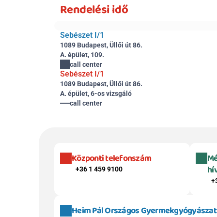
Rendelési idő
Sebészet I/1
1089 Budapest, Üllői út 86.
A. épület, 109.
call center
Sebészet I/1
1089 Budapest, Üllői út 86.
A. épület, 6-os vizsgáló
call center
Központi telefonszám
Mé
hí
+36 1 459 9100
+
Heim Pál Országos Gyermekgyógyászati 