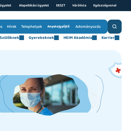
ügyelet 
Alapellátási ügyelet
EESZT
Várólista
Egészségvonal
ás
Hírek
Telephelyek
Adományozás
Anyatejgyűjtő
Szülőknek
Gyerekeknek
HEIM Akadémia
Karrier