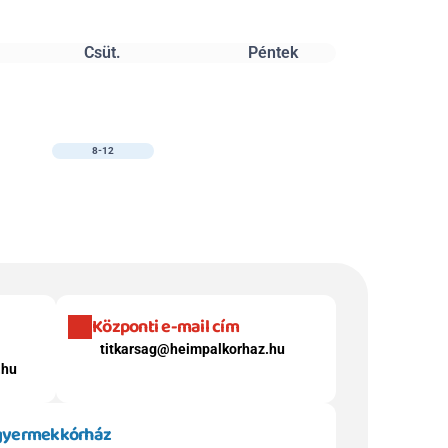
Csüt.
Péntek
8-12
Központi e-mail cím
titkarsag@heimpalkorhaz.hu
.hu
 gyermekkórház