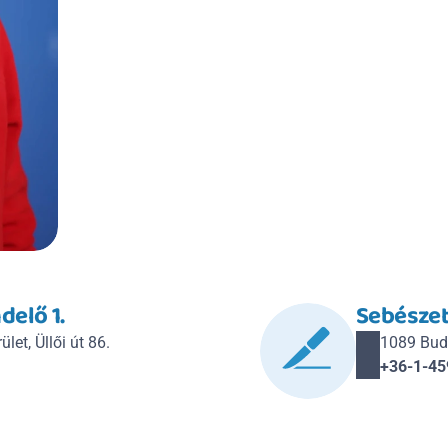
delő 1.
Sebészet
let, Üllői út 86.
1089 Budap
+36-1-45