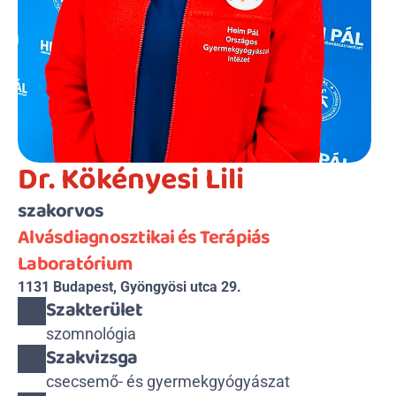
Dr. Kökényesi Lili
szakorvos
Alvásdiagnosztikai és Terápiás 
Laboratórium
1131 Budapest, Gyöngyösi utca 29.
Szakterület
szomnológia
Szakvizsga
csecsemő- és gyermekgyógyászat