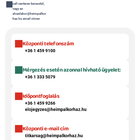
call centeren keresztül, 
vagy az 
alvaslabor@heimpalkor
haz.hu email címen
Központi telefonszám
+36 1 459 9100
Mérgezés esetén azonnal hívható ügyelet:
+36 1 333 5079
Időpontfoglalás
+36 1 459 9266
elojegyzes@heimpalkorhaz.hu
Központi e-mail cím
titkarsag@heimpalkorhaz.hu