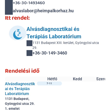
+36-30-1493460
alvaslabor@heimpalkorhaz.hu
Itt rendel:
Alvásdiagnosztikai és 
Terápiás Laboratórium
1131 Budapest XIII. kerület, Gyöngyösi utca 
29.
+36-30-149-3460 
Rendelési idő
Hétfő
Kedd
Szerda
Alvásdiagnosztik
7-11
ai és Terápiás 
Laboratórium
1131 Budapest, 
Gyöngyösi utca 29.
1. emelet