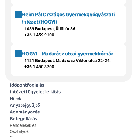
Heim Pál Országos Gyermekgyógyászati 
Intézet (HOGYI)
1089 Budapest, Üllői út 86.
+36 1 459 9100
HOGYI – Madarász utcai gyermekkórház
1131 Budapest, Madarász Viktor utca 22-24.
+36 1 450 3700
Időpontfoglalás
Intézeti ügyeleti ellátás
Hírek
Anyatejgyűjtő
Adományozás
Betegellátás
Rendelések és 
Osztályok