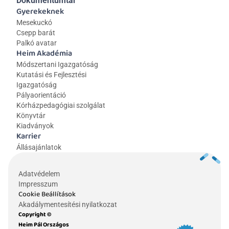
Dokumentumtár
Gyerekeknek
Mesekuckó
Csepp barát
Palkó avatar
Heim Akadémia
Módszertani Igazgatóság
Kutatási és Fejlesztési 
Igazgatóság
Pályaorientáció
Kórházpedagógiai szolgálat
Könyvtár
Kiadványok
Karrier
Állásajánlatok
Adatvédelem
Impresszum
Cookie Beállítások
Akadálymentesítési nyilatkozat
Copyright © 
Heim Pál Országos 