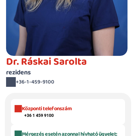
Dr. Ráskai Sarolta
rezidens
+36-1-459-9100
Központi telefonszám
+36 1 459 9100
Mérgezés esetén azonnal hívható ügyelet: