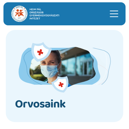
Keresés
Hasznos linkek
Időpontfoglalás
Intézeti ügyeleti ellátás
Hírek
Telephelyek
Orvosaink
Anyatejgyűjtő
Adományozás
Betegellátás