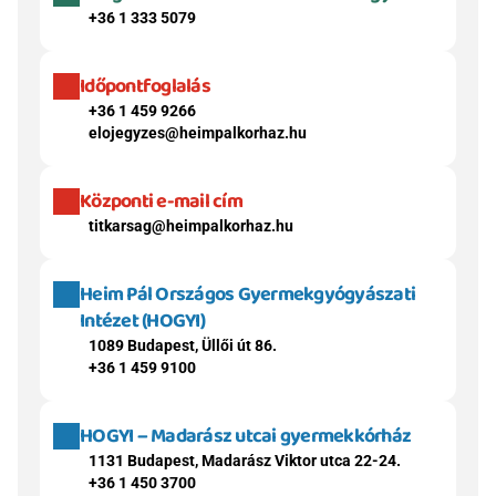
+36 1 333 5079
Időpontfoglalás
+36 1 459 9266
elojegyzes@heimpalkorhaz.hu
Központi e-mail cím
titkarsag@heimpalkorhaz.hu
Heim Pál Országos Gyermekgyógyászati 
Intézet (HOGYI)
1089 Budapest, Üllői út 86.
+36 1 459 9100
HOGYI – Madarász utcai gyermekkórház
1131 Budapest, Madarász Viktor utca 22-24.
+36 1 450 3700