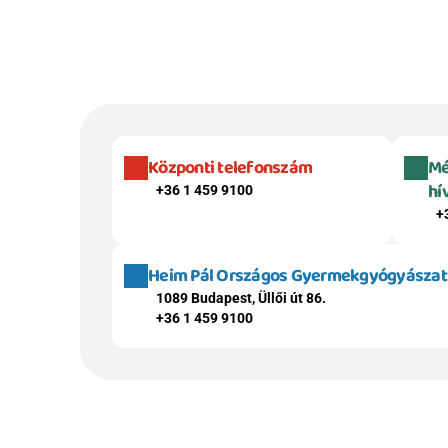
Központi telefonszám
Mé
hí
+36 1 459 9100
+
Heim Pál Országos Gyermekgyógyászati 
1089 Budapest, Üllői út 86.
+36 1 459 9100