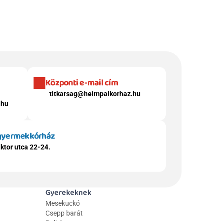
Központi e-mail cím
titkarsag@heimpalkorhaz.hu
.hu
 gyermekkórház
ktor utca 22-24.
Gyerekeknek
Mesekuckó
Csepp barát