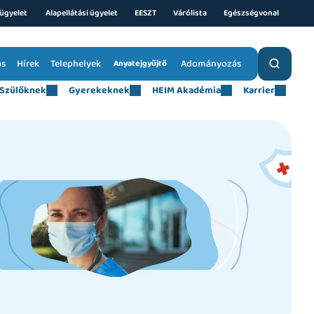
ügyelet 
Alapellátási ügyelet
EESZT
Várólista
Egészségvonal
ás
Hírek
Telephelyek
Adományozás
Anyatejgyűjtő
Szülőknek
Gyerekeknek
HEIM Akadémia
Karrier