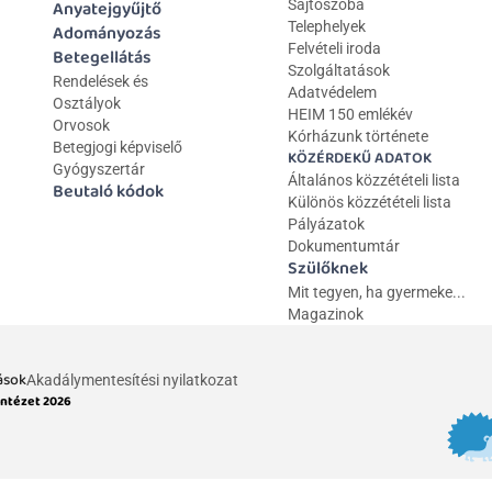
Anyatejgyűjtő
Sajtószoba
Telephelyek
Adományozás
Felvételi iroda
Betegellátás
Szolgáltatások
Rendelések és 
Adatvédelem
Osztályok
HEIM 150 emlékév
Orvosok
Kórházunk története
Betegjogi képviselő
KÖZÉRDEKŰ ADATOK
Gyógyszertár
Általános közzétételi lista 
Beutaló kódok
Különös közzétételi lista
Pályázatok
Dokumentumtár
Szülőknek
Mit tegyen, ha gyermeke...
Magazinok
ások
Akadálymentesítési nyilatkozat
Intézet 2026