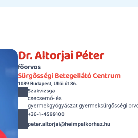
Dr. Altorjai Péter
főorvos
Sürgősségi Betegellátó Centrum
1089 Budapest, Üllői út 86.
Szakvizsga
csecsemő- és 

gyermekgyógyászat gyermeksürgősségi orv
+36-1-4599100
peter.altorjai@heimpalkorhaz.hu