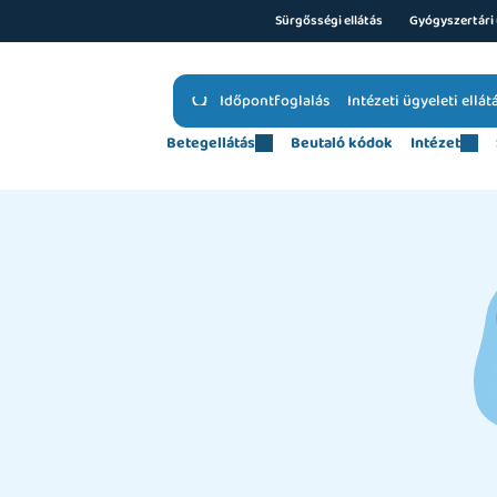
Sürgősségi ellátás
Gyógyszertári 
Időpontfoglalás
Intézeti ügyeleti ellát
Betegellátás
Beutaló kódok
Intézet