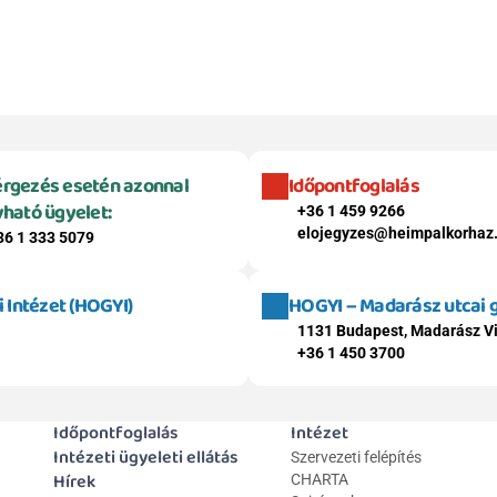
rgezés esetén azonnal 
Időpontfoglalás
vható ügyelet:
+36 1 459 9266
elojegyzes@heimpalkorhaz
36 1 333 5079
Intézet (HOGYI)
HOGYI – Madarász utcai
1131 Budapest, Madarász Vi
+36 1 450 3700
Időpontfoglalás
Intézet
Intézeti ügyeleti ellátás
Szervezeti felépítés
Hírek
CHARTA