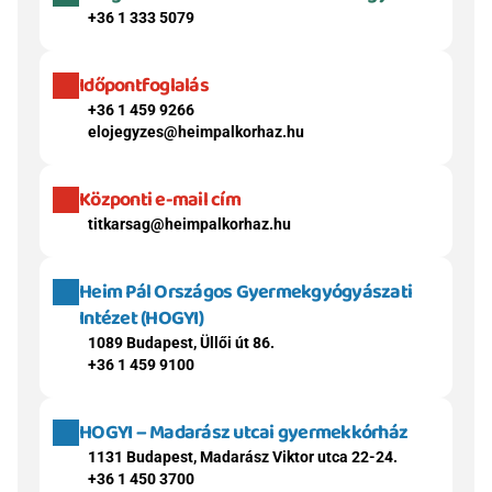
+36 1 333 5079
Időpontfoglalás
+36 1 459 9266
elojegyzes@heimpalkorhaz.hu
Központi e-mail cím
titkarsag@heimpalkorhaz.hu
Heim Pál Országos Gyermekgyógyászati 
Intézet (HOGYI)
1089 Budapest, Üllői út 86.
+36 1 459 9100
HOGYI – Madarász utcai gyermekkórház
1131 Budapest, Madarász Viktor utca 22-24.
+36 1 450 3700