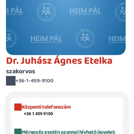
Dr. Juhász Ágnes Etelka
szakorvos
+36-1-459-9100
Központi telefonszám
+36 1 459 9100
Mérgezés esetén azonnal hívható ügyelet: