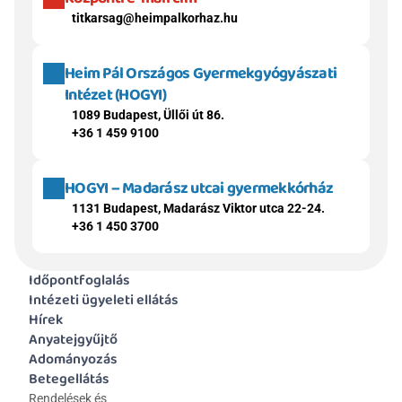
titkarsag@heimpalkorhaz.hu
Heim Pál Országos Gyermekgyógyászati 
Intézet (HOGYI)
1089 Budapest, Üllői út 86.
+36 1 459 9100
HOGYI – Madarász utcai gyermekkórház
1131 Budapest, Madarász Viktor utca 22-24.
+36 1 450 3700
Időpontfoglalás
Intézeti ügyeleti ellátás
Hírek
Anyatejgyűjtő
Adományozás
Betegellátás
Rendelések és 