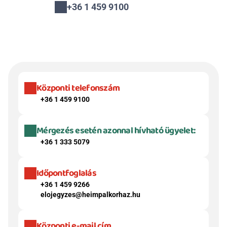
+36 1 459 9100
Központi telefonszám
+36 1 459 9100
Mérgezés esetén azonnal hívható ügyelet:
+36 1 333 5079
Időpontfoglalás
+36 1 459 9266
elojegyzes@heimpalkorhaz.hu
Központi e-mail cím