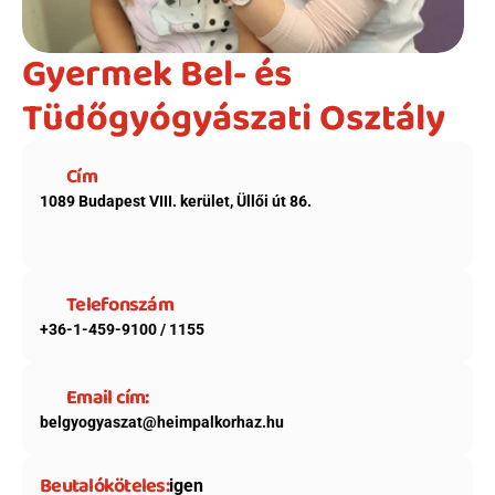
Gyermek Bel- és 
Tüdőgyógyászati Osztály
Cím
1089 Budapest VIII. kerület, Üllői út 86.
Telefonszám
+36-1-459-9100 / 1155
Email cím:
belgyogyaszat@heimpalkorhaz.hu
Beutalóköteles:
igen