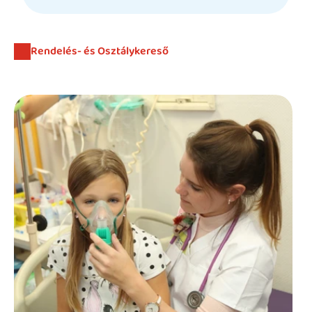
Beutaló kódok
Intézet
Rendelés- és Osztálykereső
Szülőknek
Gyerekeknek
HEIM Akadémia
Karrier