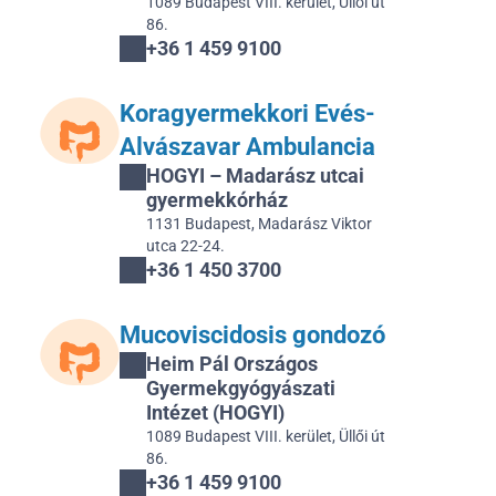
1089 Budapest VIII. kerület, Üllői út 
86.
+36 1 459 9100
Koragyermekkori Evés- 
Alvászavar Ambulancia
HOGYI – Madarász utcai 
gyermekkórház
1131 Budapest, Madarász Viktor 
utca 22-24.
+36 1 450 3700
Mucoviscidosis gondozó
Heim Pál Országos 
Gyermekgyógyászati 
Intézet (HOGYI)
1089 Budapest VIII. kerület, Üllői út 
86.
+36 1 459 9100