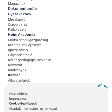
Magazinok
Dokumentumtár
Gyerekeknek
Mesekuckó
Csepp barát
Palkó avatar
Heim Akadémia
Módszertani Igazgatóság
Kutatási és Fejlesztési 
Igazgatóság
Pályaorientáció
Kórházpedagógiai szolgálat
Könyvtár
Kiadványok
Karrier
Állásajánlatok
Adatvédelem
Impresszum
Cookie Beállítások
Akadálymentesítési nyilatkozat