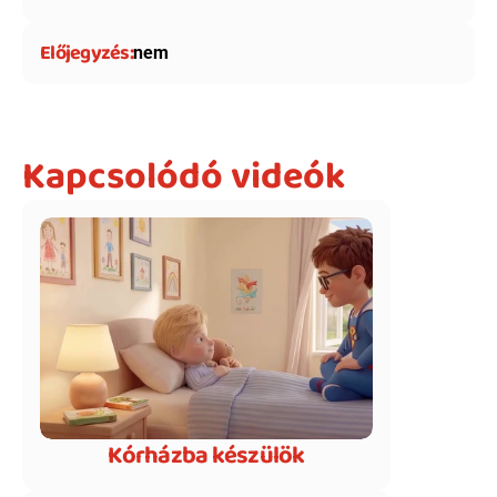
Előjegyzés:
nem
Kapcsolódó videók
Kórházba készülök