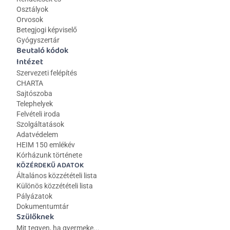
Osztályok
Orvosok
Betegjogi képviselő
Gyógyszertár
Beutaló kódok
Intézet
Szervezeti felépítés
CHARTA
Sajtószoba
Telephelyek
Felvételi iroda
Szolgáltatások
Adatvédelem
HEIM 150 emlékév
Kórházunk története
KÖZÉRDEKŰ ADATOK
Általános közzétételi lista 
Különös közzétételi lista
Pályázatok
Dokumentumtár
Szülőknek
Mit tegyen, ha gyermeke...