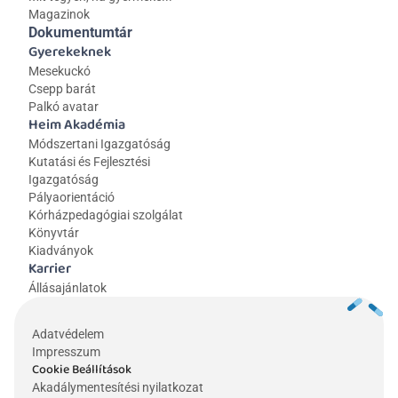
Magazinok
Dokumentumtár
Gyerekeknek
Mesekuckó
Csepp barát
Palkó avatar
Heim Akadémia
Módszertani Igazgatóság
Kutatási és Fejlesztési 
Igazgatóság
Pályaorientáció
Kórházpedagógiai szolgálat
Könyvtár
Kiadványok
Karrier
Állásajánlatok
Adatvédelem
Impresszum
Cookie Beállítások
Akadálymentesítési nyilatkozat