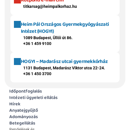
Központi e-mail cím
titkarsag@heimpalkorhaz.hu
Heim Pál Országos Gyermekgyógyászati 
Intézet (HOGYI)
1089 Budapest, Üllői út 86.
+36 1 459 9100
HOGYI – Madarász utcai gyermekkórház
1131 Budapest, Madarász Viktor utca 22-24.
+36 1 450 3700
Időpontfoglalás
Intézeti ügyeleti ellátás
Hírek
Anyatejgyűjtő
Adományozás
Betegellátás
Rendelések és 