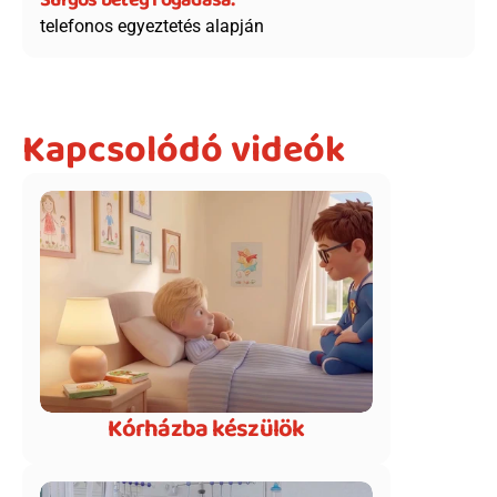
Sürgős beteg fogadása:
telefonos egyeztetés alapján
Kapcsolódó videók
Kórházba készülök