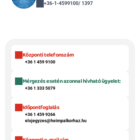
+36-1-4599100/ 1397
Központi telefonszám
+36 1 459 9100
Mérgezés esetén azonnal hívható ügyelet:
+36 1 333 5079
Időpontfoglalás
+36 1 459 9266
elojegyzes@heimpalkorhaz.hu