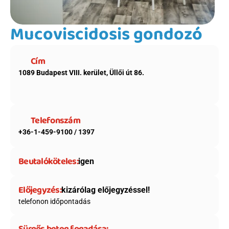
Mucoviscidosis gondozó
Cím
1089 Budapest VIII. kerület, Üllői út 86.
Telefonszám
+36-1-459-9100 / 1397
Beutalóköteles:
igen
Előjegyzés:
kizárólag előjegyzéssel!
telefonon időpontadás