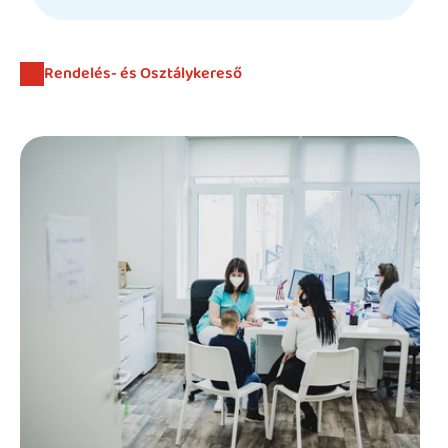
Beutaló kódok
Intézet
Rendelés- és Osztálykereső
Szülőknek
Gyerekeknek
HEIM Akadémia
Karrier