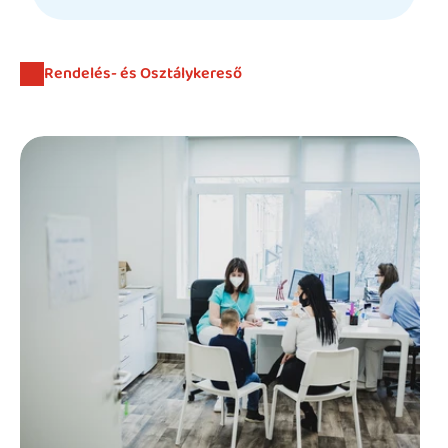
Beutaló kódok
Intézet
Rendelés- és Osztálykereső
Szülőknek
Gyerekeknek
HEIM Akadémia
Karrier