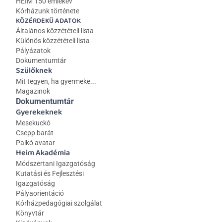
HEIM 150 emlékév
Kórházunk története
KÖZÉRDEKŰ ADATOK
Általános közzétételi lista 
Különös közzétételi lista
Pályázatok
Dokumentumtár
Szülőknek
Mit tegyen, ha gyermeke...
Magazinok
Dokumentumtár
Gyerekeknek
Mesekuckó
Csepp barát
Palkó avatar
Heim Akadémia
Módszertani Igazgatóság
Kutatási és Fejlesztési 
Igazgatóság
Pályaorientáció
Kórházpedagógiai szolgálat
Könyvtár