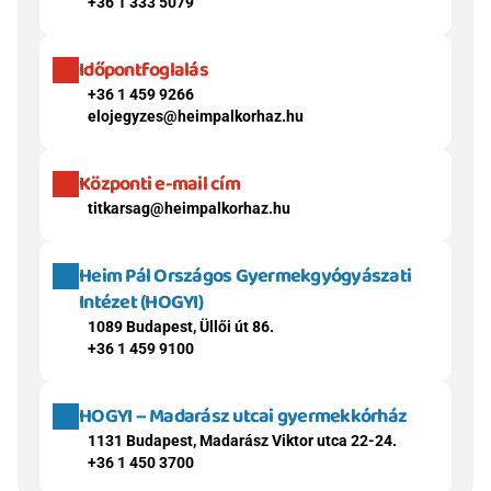
+36 1 333 5079
Időpontfoglalás
+36 1 459 9266
elojegyzes@heimpalkorhaz.hu
Központi e-mail cím
titkarsag@heimpalkorhaz.hu
Heim Pál Országos Gyermekgyógyászati 
Intézet (HOGYI)
1089 Budapest, Üllői út 86.
+36 1 459 9100
HOGYI – Madarász utcai gyermekkórház
1131 Budapest, Madarász Viktor utca 22-24.
+36 1 450 3700