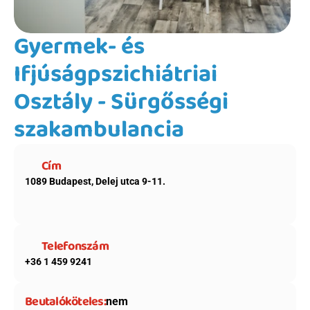
Gyermek- és 
Ifjúságpszichiátriai 
Osztály - Sürgősségi 
szakambulancia
Cím
1089 Budapest, Delej utca 9-11.
Telefonszám
+36 1 459 9241
Beutalóköteles:
nem