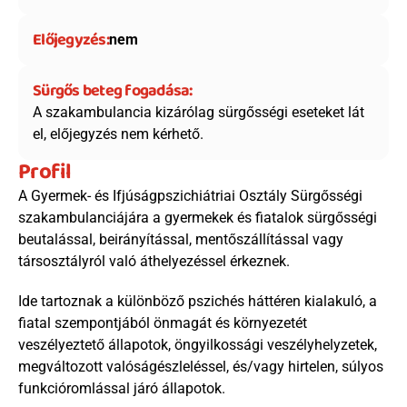
Előjegyzés:
nem
Sürgős beteg fogadása:
A szakambulancia kizárólag sürgősségi eseteket lát 
el, előjegyzés nem kérhető.
Profil
A Gyermek- és Ifjúságpszichiátriai Osztály Sürgősségi 
szakambulanciájára a gyermekek és fiatalok sürgősségi 
beutalással, beirányítással, mentőszállítással vagy 
társosztályról való áthelyezéssel érkeznek. 
Ide tartoznak a különböző pszichés háttéren kialakuló, a 
fiatal szempontjából önmagát és környezetét 
veszélyeztető állapotok, öngyilkossági veszélyhelyzetek, 
megváltozott valóságészleléssel, és/vagy hirtelen, súlyos 
funkcióromlással járó állapotok. 