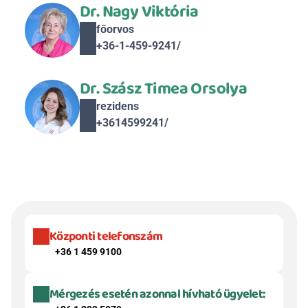
Dr. Nagy Viktória
főorvos
+36-1-459-9241/ 
Dr. Szász Timea Orsolya
rezidens
+3614599241/ 
Központi telefonszám
+36 1 459 9100
Mérgezés esetén azonnal hívható ügyelet: