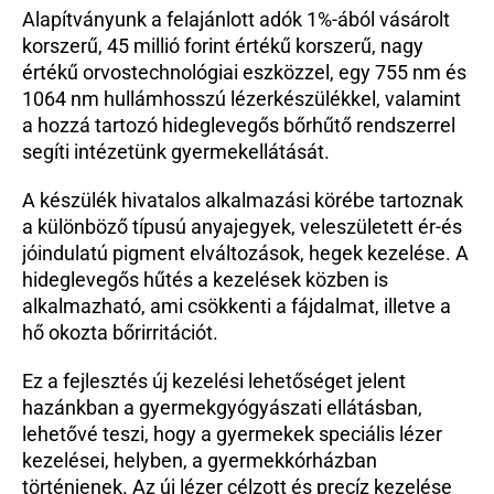
Alapítványunk a felajánlott adók 1%-ából vásárolt 
Beutaló kódok
korszerű, 45 millió forint értékű korszerű, nagy 
Intézet
értékű orvostechnológiai eszközzel, egy 755 nm és 
Szülőknek
1064 nm hullámhosszú lézerkészülékkel, valamint 
Gyerekeknek
a hozzá tartozó hideglevegős bőrhűtő rendszerrel 
segíti intézetünk gyermekellátását.
HEIM Akadémia
Karrier
A készülék hivatalos alkalmazási körébe tartoznak 
a különböző típusú anyajegyek, veleszületett ér-és 
jóindulatú pigment elváltozások, hegek kezelése. A 
hideglevegős hűtés a kezelések közben is 
alkalmazható, ami csökkenti a fájdalmat, illetve a 
hő okozta bőrirritációt.
Ez a fejlesztés új kezelési lehetőséget jelent 
hazánkban a gyermekgyógyászati ellátásban, 
lehetővé teszi, hogy a gyermekek speciális lézer 
kezelései, helyben, a gyermekkórházban 
történjenek. Az új lézer célzott és precíz kezelése 