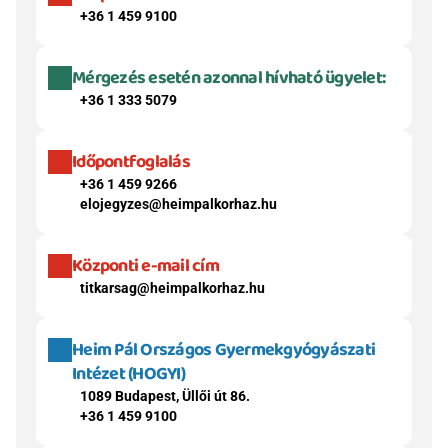
+36 1 459 9100
Mérgezés esetén azonnal hívható ügyelet:
+36 1 333 5079
Időpontfoglalás
+36 1 459 9266
elojegyzes@heimpalkorhaz.hu
Központi e-mail cím
titkarsag@heimpalkorhaz.hu
Heim Pál Országos Gyermekgyógyászati 
Intézet (HOGYI)
1089 Budapest, Üllői út 86.
+36 1 459 9100