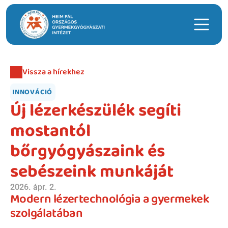
Keresés
Vissza a hírekhez
Hasznos linkek
INNOVÁCIÓ
Időpontfoglalás
Új lézerkészülék segíti 
Intézeti ügyeleti ellátás
mostantól 
Hírek
bőrgyógyászaink és 
Telephelyek
sebészeink munkáját
Anyatejgyűjtő
2026. ápr. 2.
Modern lézertechnológia a gyermekek 
Adományozás
szolgálatában
Betegellátás