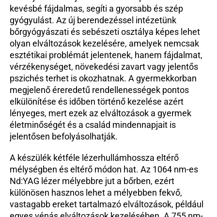
kevésbé fájdalmas, segíti a gyorsabb és szép 
gyógyulást. Az új berendezéssel intézetünk 
bőrgyógyászati és sebészeti osztálya képes lehet 
olyan elváltozások kezelésére, amelyek nemcsak 
esztétikai problémát jelentenek, hanem fájdalmat, 
vérzékenységet, növekedési zavart vagy jelentős 
pszichés terhet is okozhatnak. A gyermekkorban 
megjelenő éreredetű rendellenességek pontos 
elkülönítése és időben történő kezelése azért 
lényeges, mert ezek az elváltozások a gyermek 
életminőségét és a család mindennapjait is 
jelentősen befolyásolhatják.
A készülék kétféle lézerhullámhossza eltérő 
mélységben és eltérő módon hat. Az 1064 nm-es 
Nd:YAG lézer mélyebbre jut a bőrben, ezért 
különösen hasznos lehet a mélyebben fekvő, 
vastagabb ereket tartalmazó elváltozások, például 
egyes vénás elváltozások kezelésében. A 755 nm-