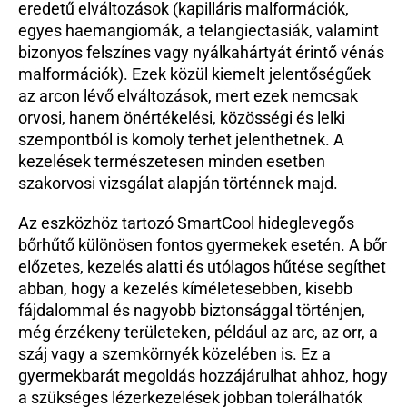
eredetű elváltozások (kapilláris malformációk, 
egyes haemangiomák, a telangiectasiák, valamint 
bizonyos felszínes vagy nyálkahártyát érintő vénás 
malformációk). Ezek közül kiemelt jelentőségűek 
az arcon lévő elváltozások, mert ezek nemcsak 
orvosi, hanem önértékelési, közösségi és lelki 
szempontból is komoly terhet jelenthetnek. A 
kezelések természetesen minden esetben 
szakorvosi vizsgálat alapján történnek majd.
Az eszközhöz tartozó SmartCool hideglevegős 
bőrhűtő különösen fontos gyermekek esetén. A bőr 
előzetes, kezelés alatti és utólagos hűtése segíthet 
abban, hogy a kezelés kíméletesebben, kisebb 
fájdalommal és nagyobb biztonsággal történjen, 
még érzékeny területeken, például az arc, az orr, a 
száj vagy a szemkörnyék közelében is. Ez a 
gyermekbarát megoldás hozzájárulhat ahhoz, hogy 
a szükséges lézerkezelések jobban tolerálhatók 