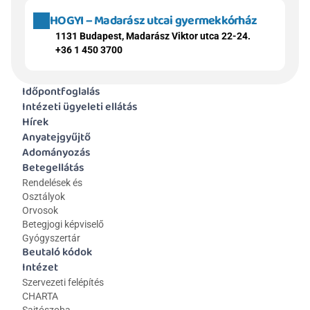
HOGYI – Madarász utcai gyermekkórház
1131 Budapest, Madarász Viktor utca 22-24.
+36 1 450 3700
Időpontfoglalás
Intézeti ügyeleti ellátás
Hírek
Anyatejgyűjtő
Adományozás
Betegellátás
Rendelések és 
Osztályok
Orvosok
Betegjogi képviselő
Gyógyszertár
Beutaló kódok
Intézet
Szervezeti felépítés
CHARTA