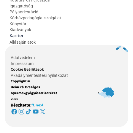
Kutatási és Fejlesztési 
Igazgatóság
Pályaorientáció
Kórházpedagógiai szolgálat
Könyvtár
Kiadványok
Karrier
Állásajánlatok
Adatvédelem
Impresszum
Cookie Beállítások
Akadálymentesítési nyilatkozat
Copyright © 
Heim Pál Országos 
Gyermekgyógyászati Intézet 
2025
Készítette: