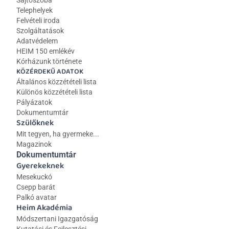
Sajtószoba
Telephelyek
Felvételi iroda
Szolgáltatások
Adatvédelem
HEIM 150 emlékév
Kórházunk története
KÖZÉRDEKŰ ADATOK
Általános közzétételi lista 
Különös közzétételi lista
Pályázatok
Dokumentumtár
Szülőknek
Mit tegyen, ha gyermeke...
Magazinok
Dokumentumtár
Gyerekeknek
Mesekuckó
Csepp barát
Palkó avatar
Heim Akadémia
Módszertani Igazgatóság