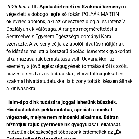
2025-ben
 a 
III. Ápolástörténeti és Szakmai Verseny
en 
végeztett a dobogó legfelső fokán POLYÁK MARTIN 
okleveles ápolónk, aki az Anesztheziológiai és Intenzív 
Osztályunk kíválósága. A rangos megmérettetést a 
Semmelweis Egyetem Egészségtudományi Kara 
szervezte. A verseny célja az ápolói hivatás múltjának 
felidézése mellett a korszerű ápolási ismeretek gyakorlati 
alkalmazásának bemutatása volt. Ugyanakkor az 
esemény a jövő egészségügyének formálásáról is szólt, 
hiszen a résztvevők tudásukkal, elhivatottságukkal és 
szakmai hivatástudatukkal is bizonyították: készen állnak 
a kihívásokra.
Heim-ápolóink tudására joggal lehetünk büszkék. 
Hivatástudatuk példamutatás, speciális munkát 
végeznek, melyre nem mindenki alkalmas. Bátran 
bízhatjuk rájuk gyermekeink gyógyulását, ellátását. 
Intézetünk büszkeségei többször kiérdemelték az 
„Év 