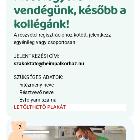
vendégünk, később a 
kollégánk!
A részvétel regisztrációhoz kötött: jelentkezz 
egyénileg vagy csoportosan.
JELENTKEZÉSI CÍM:   
szakoktato@heimpalkorhaz.hu
SZÜKSÉGES ADATOK:
Intézmény neve
Résztvevő neve
Évfolyam száma
LETÖLTHETŐ PLAKÁT