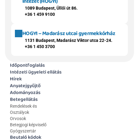
Intézet (HOGYI)
1089 Budapest, Üllői út 86.
+36 1 459 9100
HOGYI – Madarász utcai gyermekkórház
1131 Budapest, Madarász Viktor utca 22-24.
+36 1 450 3700
Időpontfoglalás
Intézeti ügyeleti ellátás
Hírek
Anyatejgyűjtő
Adományozás
Betegellátás
Rendelések és 
Osztályok
Orvosok
Betegjogi képviselő
Gyógyszertár
Beutaló kódok