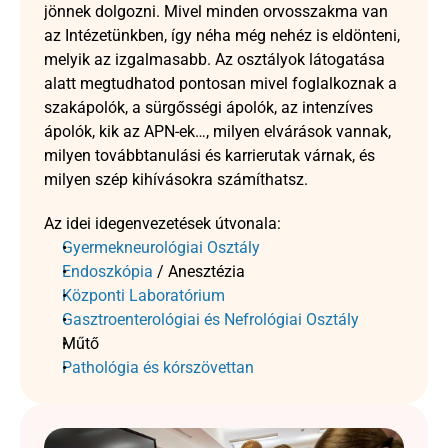
jönnek dolgozni. Mivel minden orvosszakma van 
az Intézetünkben, így néha még nehéz is eldönteni, 
melyik az izgalmasabb. Az osztályok látogatása 
alatt megtudhatod pontosan mivel foglalkoznak a 
szakápolók, a sürgősségi ápolók, az intenzíves 
ápolók, kik az APN-ek…, milyen elvárások vannak, 
milyen továbbtanulási és karrierutak várnak, és 
milyen szép kihívásokra számíthatsz.
Az idei idegenvezetések útvonala:
Gyermekneurológiai Osztály
Endoszkópia
 / Anesztézia
Központi Laboratórium
Gasztroenterológiai és Nefrológiai Osztály
Műtő
Pathológia és kórszövettan