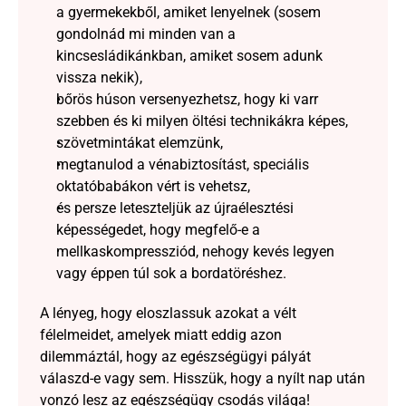
a gyermekekből, amiket lenyelnek (sosem 
gondolnád mi minden van a 
kincsesládikánkban, amiket sosem adunk 
vissza nekik),
bőrös húson versenyezhetsz, hogy ki varr 
szebben és ki milyen öltési technikákra képes, 
szövetmintákat elemzünk,
megtanulod a vénabiztosítást, speciális 
oktatóbabákon vért is vehetsz,
és persze leteszteljük az újraélesztési 
képességedet, hogy megfelő-e a 
mellkaskompressziód, nehogy kevés legyen 
vagy éppen túl sok a bordatöréshez.
A lényeg, hogy eloszlassuk azokat a vélt 
félelmeidet, amelyek miatt eddig azon 
dilemmáztál, hogy az egészségügyi pályát 
válaszd-e vagy sem. Hisszük, hogy a nyílt nap után 
vonzó lesz az egészségügy csodás világa!