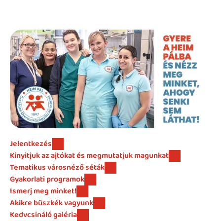
Beutaló kódok
Intézet
Szülőknek
Gyerekeknek
HEIM Akadémia
Karrier
Jelentkezés
Kinyitjuk az ajtókat és megmutatjuk magunkat
Tematikus városnéző séták
Gyakorlati programok
Ismerj meg minket!
Akikre büszkék vagyunk
Kedvcsináló galéria