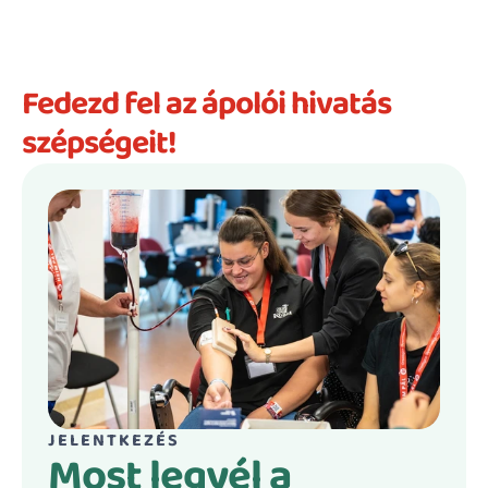
Fedezd fel az ápolói hivatás 
szépségeit!
JELENTKEZÉS
Most legyél a 