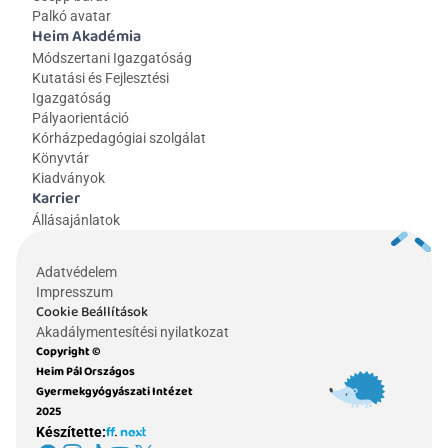
Palkó avatar
Heim Akadémia
Módszertani Igazgatóság
Kutatási és Fejlesztési 
Igazgatóság
Pályaorientáció
Kórházpedagógiai szolgálat
Könyvtár
Kiadványok
Karrier
Állásajánlatok
Adatvédelem
Impresszum
Cookie Beállítások
Akadálymentesítési nyilatkozat
Copyright © 
Heim Pál Országos 
Gyermekgyógyászati Intézet 
2025
Készítette: