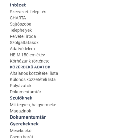
Intézet
Szervezeti felépítés
CHARTA
Sajtószoba
Telephelyek
Felvételi iroda
Szolgáltatások
Adatvédelem
HEIM 150 emlékév
Kórházunk története
KÖZÉRDEKŰ ADATOK
Általános közzétételi lista 
Különös közzétételi lista
Pályázatok
Dokumentumtár
Szülőknek
Mit tegyen, ha gyermeke...
Magazinok
Dokumentumtár
Gyerekeknek
Mesekuckó
Csepp barát