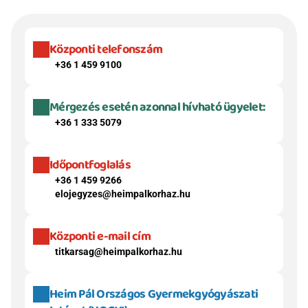
Központi telefonszám
+36 1 459 9100
Mérgezés esetén azonnal hívható ügyelet:
+36 1 333 5079
Időpontfoglalás
+36 1 459 9266
elojegyzes@heimpalkorhaz.hu
Központi e-mail cím
titkarsag@heimpalkorhaz.hu
Heim Pál Országos Gyermekgyógyászati 