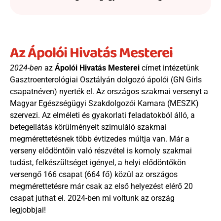
Az Ápolói Hivatás Mesterei
2024-ben
 az 
Ápolói Hivatás Mesterei 
címet intézetünk 
Gasztroenterológiai Osztályán dolgozó ápolói (GN Girls 
csapatnéven) nyerték el.
Az országos szakmai versenyt a 
Magyar Egészségügyi Szakdolgozói Kamara (MESZK) 
szervezi. Az elméleti és gyakorlati feladatokból álló, a 
betegellátás körülményeit szimuláló szakmai 
megmérettetésnek több évtizedes múltja van. Már a 
verseny elődöntőin való részvétel is komoly szakmai 
tudást, felkészültséget igényel, a helyi elődöntőkön 
versengő 166 csapat (664 fő) közül az országos 
megmérettetésre már csak az első helyezést elérő 20 
csapat juthat el. 2024-ben mi voltunk az ország 
legjobbjai!