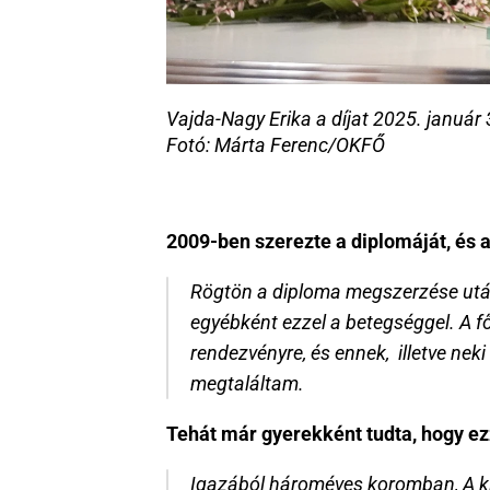
Vajda-Nagy Erika a díjat 2025. január 
Fotó: Márta Ferenc/OKFŐ
2009-ben szerezte a diplomáját, és 
Rögtön a diploma megszerzése után,
egyébként ezzel a betegséggel. A fői
rendezvényre, és ennek,  illetve nek
megtaláltam.
Tehát már gyerekként tudta, hogy ez
Igazából hároméves koromban, A klin