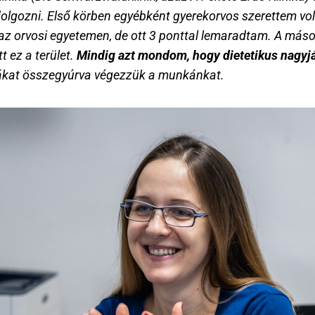
lgozni. Első körben egyébként gyerekorvos szerettem volna 
z orvosi egyetemen, de ott 3 ponttal lemaradtam. A másodi
 ez a terület. 
Mindig azt mondom, hogy dietetikus nagyjáb
ákat összegyúrva végezzük a munkánkat.