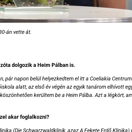
30-án vette át.
azóta dolgozik a Heim Pálban is.
 pár napon belül helyezkedtem el itt a Coeliakia Centrumb
skola alatt, az első év végén az egyik tanárom elhívott eg
i köszönhetően kerültem be a Heim Pálba. Azt a légkört, ami
zel akar foglalkozni?
ika (Die Schwarzwaldklinik, azaz A Fekete Erdő Klinika) c