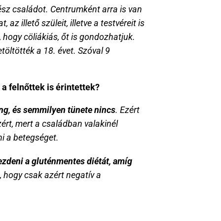
ész családot. Centrumként arra is van 
llető szüleit, illetve a testvéreit is 
 hogy cöliákiás, őt is gondozhatjuk. 
öltötték a 18. évet. Szóval 9 
a felnőttek is érintettek?
ng, és semmilyen tünete nincs
. Ezért 
ért, mert a családban valakinél 
ni a betegséget.
ezdeni a gluténmentes diétát, amíg 
, hogy csak azért negatív a 