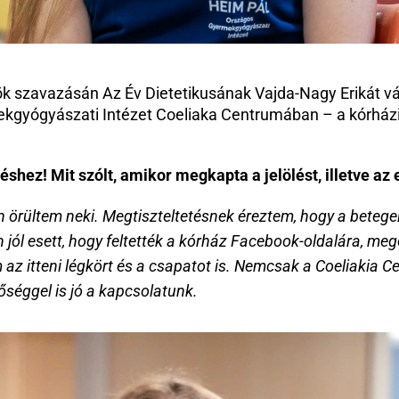
szavazásán Az Év Dietetikusának Vajda-Nagy Erikát vála
kgyógyászati Intézet Coeliaka Centrumában – a kórházi
shez! Mit szólt, amikor megkapta a jelölést, illetve az 
 örültem neki. Megtiszteltetésnek éreztem, hogy a betegein
 jól esett, hogy feltették a kórház Facebook-oldalára, mego
z itteni légkört és a csapatot is. Nemcsak a Coeliakia Ce
őséggel is jó a kapcsolatunk.