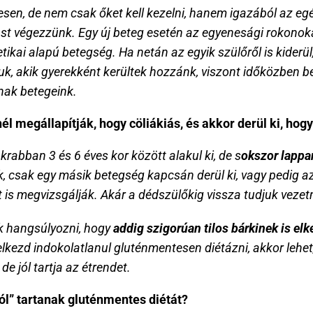
esen, de nem csak őket kell kezelni, hanem igazából az eg
égezzünk. Egy új beteg esetén az egyenesági rokonokat, az i
tikai alapú betegség. Ha netán az egyik szülőről is kiderül,
uk, akik gyerekként kerültek hozzánk, viszont időközben bet
nak betegeink.
l megállapítják, hogy cöliákiás, és akkor derül ki, hogy 
abban 3 és 6 éves kor között alakul ki, de s
okszor lappa
k, csak egy másik betegség kapcsán derül ki, vagy pedig az
őt is megvizsgálják. Akár a dédszülőkig vissza tudjuk vezet
 hangsúlyozni, hogy 
addig szigorúan tilos bárkinek is elk
 elkezd indokolatlanul gluténmentesen diétázni, akkor lehet
de jól tartja az étrendet.
ból” tartanak gluténmentes diétát?