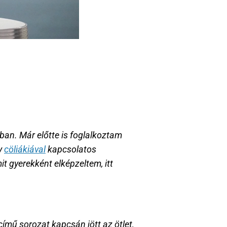
an. Már előtte is foglalkoztam 
y 
cöliákiával
 kapcsolatos 
t gyerekként elképzeltem, itt 
ímű sorozat kapcsán jött az ötlet, 