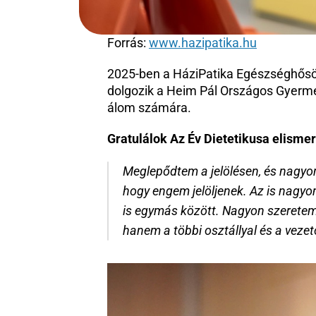
Forrás: 
www.hazipatika.hu
2025-ben a HáziPatika Egészséghősök 
dolgozik a Heim Pál Országos Gyerme
álom számára.
Gratulálok Az Év Dietetikusa elismeré
Meglepődtem a jelölésen, és nagyon
hogy engem jelöljenek. Az is nagyon
is egymás között. Nagyon szeretem a
hanem a többi osztállyal és a vezet