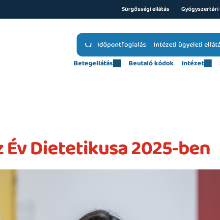
Sürgősségi ellátás
Gyógyszertári 
Időpontfoglalás
Intézeti ügyeleti ellát
Betegellátás
Beutaló kódok
Intézet
z Év Dietetikusa 2025-ben