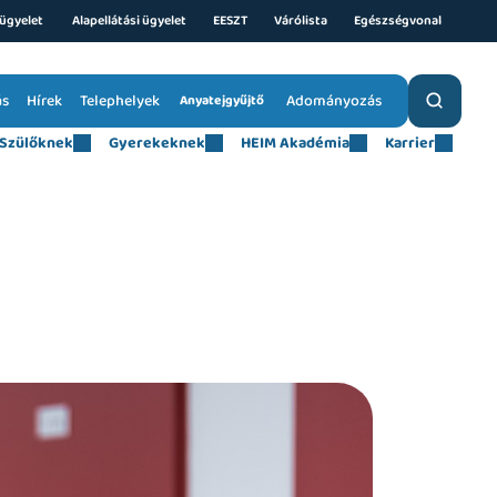
ügyelet 
Alapellátási ügyelet
EESZT
Várólista
Egészségvonal
ás
Hírek
Telephelyek
Adományozás
Anyatejgyűjtő
Szülőknek
Gyerekeknek
HEIM Akadémia
Karrier