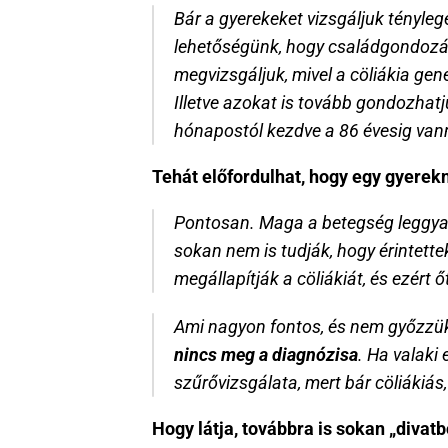
Bár a gyerekeket vizsgáljuk tényleg
lehetőségünk, hogy családgondozást v
megvizsgáljuk, mivel a cöliákia gene
Illetve azokat is tovább gondozhatj
hónapostól kezdve a 86 évesig van
Tehát előfordulhat, hogy egy gyerekné
Pontosan. Maga a betegség leggyakr
sokan nem is tudják, hogy érintette
megállapítják a cöliákiát, és ezért 
Ami nagyon fontos, és nem győzzük
nincs meg a diagnózisa
. Ha valaki
szűrővizsgálata, mert bár cöliákiás, 
Hogy látja, továbbra is sokan „divat