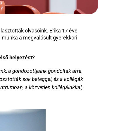
sztották olvasóink. Erika 17 éve 
 munka a megvalósult gyerekkori 
első helyezést?
k, a gondozottjaink gondoltak arra, 
sztották sok beteggel, és a kollégák 
ntrumban, a közvetlen kollégáinkkal, 