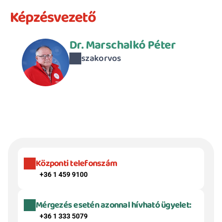
Képzésvezető
Dr. Marschalkó Péter
szakorvos
Központi telefonszám
+36 1 459 9100
Mérgezés esetén azonnal hívható ügyelet:
+36 1 333 5079