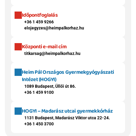
Időpontfoglalás
+36 1 459 9266
elojegyzes@heimpalkorhaz.hu
Központi e-mail cím
titkarsag@heimpalkorhaz.hu
Heim Pál Országos Gyermekgyógyászati 
Intézet (HOGYI)
1089 Budapest, Üllői út 86.
+36 1 459 9100
HOGYI – Madarász utcai gyermekkórház
1131 Budapest, Madarász Viktor utca 22-24.
+36 1 450 3700