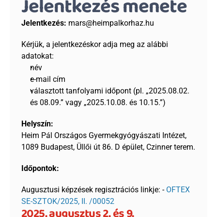
Jelentkezés menete
Jelentkezés:
 mars@heimpalkorhaz.hu 
Kérjük, a jelentkezéskor adja meg az alábbi 
adatokat:
név
e-mail cím
választott tanfolyami időpont (pl. „2025.08.02. 
és 08.09.” vagy „2025.10.08. és 10.15.”)
Helyszín:
Heim Pál Országos Gyermekgyógyászati Intézet, 
1089 Budapest, Üllői út 86. D épület, Czinner terem.
Időpontok:
Augusztusi képzések regisztrációs linkje: - 
OFTEX 
SE-SZTOK/2025, II. /00052
2025. augusztus 2. és 9. 