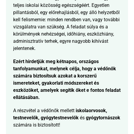
teljes iskolai közösség egészségéért. Egyetlen 
pillantásból, egy előrehajlásból, egy álló helyzetből 
kell felismernie: minden rendben van, vagy további 
vizsgálatra van szükség. A feladat súlya és a 
körülmények nehézségei, időhiány, eszközhiány, 
adminisztratív terhek, egyre nagyobb kihívást 
jelentenek.
Ezért hirdetjük meg kétnapos, országos 
tanfolyamunkat, melynek célja, hogy a védőnők 
számára biztosítsuk azokat a korszerű 
ismereteket, gyakorlati módszereket és 
eszközöket, amelyek segítik őket e fontos feladat 
ellátásában.
A részvétel a védőnők mellett
 iskolaorvosok, 
testnevelők, gyógytestnevelők 
és 
gyógytornászok
számára is biztosított!