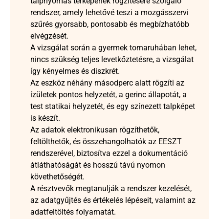
talpnyomás térképének rögzítésére szolgáló 
rendszer, amely lehetővé teszi a mozgásszervi 
szűrés gyorsabb, pontosabb és megbízhatóbb 
elvégzését.
A vizsgálat során a gyermek tornaruhában lehet, 
nincs szükség teljes levetkőztetésre, a vizsgálat 
így kényelmes és diszkrét.
Az eszköz néhány másodperc alatt rögzíti az 
ízületek pontos helyzetét, a gerinc állapotát, a 
test statikai helyzetét, és egy színezett talpképet 
is készít.
Az adatok elektronikusan rögzíthetők, 
feltölthetők, és összehangolhatók az EESZT 
rendszerével, biztosítva ezzel a dokumentáció 
átláthatóságát és hosszú távú nyomon 
követhetőségét.
A résztvevők megtanulják a rendszer kezelését, 
az adatgyűjtés és értékelés lépéseit, valamint az 
adatfeltöltés folyamatát.