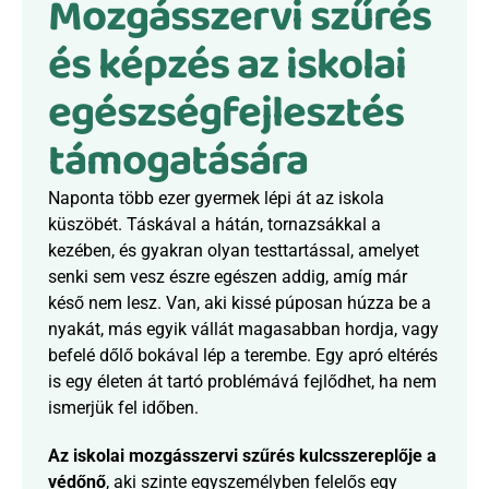
Mozgásszervi szűrés 
és képzés az iskolai 
egészségfejlesztés 
támogatására
Naponta több ezer gyermek lépi át az iskola 
küszöbét. Táskával a hátán, tornazsákkal a 
kezében, és gyakran olyan testtartással, amelyet 
senki sem vesz észre egészen addig, amíg már 
késő nem lesz. Van, aki kissé púposan húzza be a 
nyakát, más egyik vállát magasabban hordja, vagy 
befelé dőlő bokával lép a terembe. Egy apró eltérés 
is egy életen át tartó problémává fejlődhet, ha nem 
ismerjük fel időben.
Az iskolai mozgásszervi szűrés kulcsszereplője a 
védőnő
, aki szinte egyszemélyben felelős egy 