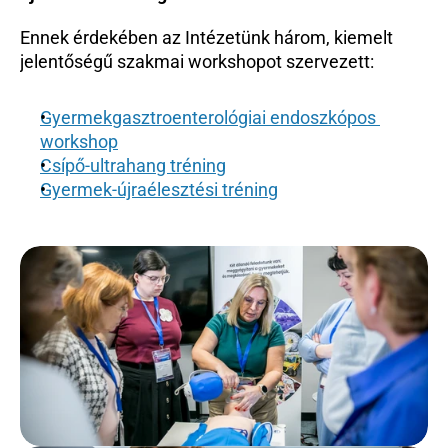
Ennek érdekében az Intézetünk három, kiemelt 
jelentőségű szakmai workshopot szervezett:
Gyermekgasztroenterológiai endoszkópos 
workshop
Csípő-ultrahang tréning
Gyermek-újraélesztési tréning