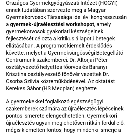
Országos Gyermekgyógyászati Intézet (HOGYI) 
Beutaló kódok
ennek tudatában szervezte meg a Magyar 
Intézet
Gyermekorvosok Társasága idei évi kongresszusán 
a 
Szülőknek
gyermek-újraélesztési workshopot
, amely 
gyermekorvosok gyakorlati készségeinek 
Gyerekeknek
fejlesztését célozta a kritikus állapotú betegek 
HEIM Akadémia
ellátásában. A programot kiemelt érdeklődés 
Karrier
követte, melyet a Gyermeksürgősségi Betegellátó 
Centrumunk szakemberei, Dr. Altorjai Péter 
osztályvezető helyettes főorvos és Baranyi 
Krisztina osztályvezető főnővér vezettek Dr. 
Csorba Szilvia közreműködésével. Az oktatást 
Kerekes Gábor (HS Medplan) segítette.
A gyermekekkel foglalkozó egészségügyi 
szakemberek számára az újraélesztés lépéseinek 
pontos ismerete elengedhetetlen. Gyermekkori 
újraélesztés ugyan meglehetősen ritkán fordul elő, 
mégis kiemelten fontos, hogy mindenki ismerje a 