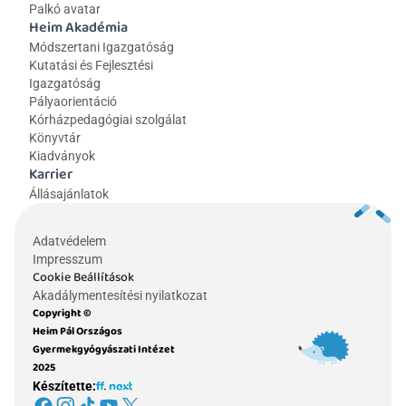
Palkó avatar
Heim Akadémia
Módszertani Igazgatóság
Kutatási és Fejlesztési 
Igazgatóság
Pályaorientáció
Kórházpedagógiai szolgálat
Könyvtár
Kiadványok
Karrier
Állásajánlatok
Adatvédelem
Impresszum
Cookie Beállítások
Akadálymentesítési nyilatkozat
Copyright © 
Heim Pál Országos 
Gyermekgyógyászati Intézet 
2025
Készítette: