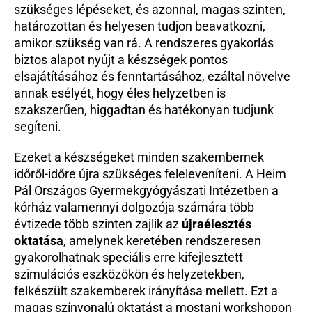
szükséges lépéseket, és azonnal, magas szinten, 
határozottan és helyesen tudjon beavatkozni, 
amikor szükség van rá. A rendszeres gyakorlás 
biztos alapot nyújt a készségek pontos 
elsajátításához és fenntartásához, ezáltal növelve 
annak esélyét, hogy éles helyzetben is 
szakszerűen, higgadtan és hatékonyan tudjunk 
segíteni.
Ezeket a készségeket minden szakembernek 
időről-időre újra szükséges feleleveníteni. A Heim 
Pál Országos Gyermekgyógyászati Intézetben a 
kórház valamennyi dolgozója számára több 
évtizede több szinten zajlik az 
újraélesztés 
oktatása
, amelynek keretében rendszeresen 
gyakorolhatnak speciális erre kifejlesztett 
szimulációs eszközökön és helyzetekben, 
felkészült szakemberek irányítása mellett. Ezt a 
magas színvonalú oktatást a mostani workshopon 