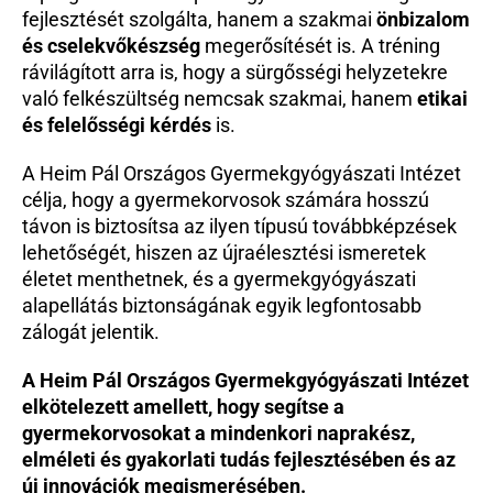
fejlesztését szolgálta, hanem a szakmai 
önbizalom 
és cselekvőkészség
 megerősítését is. A tréning 
rávilágított arra is, hogy a sürgősségi helyzetekre 
való felkészültség nemcsak szakmai, hanem 
etikai 
és felelősségi kérdés
 is.
A Heim Pál Országos Gyermekgyógyászati Intézet 
célja, hogy a gyermekorvosok számára hosszú 
távon is biztosítsa az ilyen típusú továbbképzések 
lehetőségét, hiszen az újraélesztési ismeretek 
életet menthetnek, és a gyermekgyógyászati 
alapellátás biztonságának egyik legfontosabb 
zálogát jelentik.
A Heim Pál Országos Gyermekgyógyászati Intézet 
elkötelezett amellett, hogy segítse a 
gyermekorvosokat a mindenkori naprakész, 
elméleti és gyakorlati tudás fejlesztésében és az 
új innovációk megismerésében.