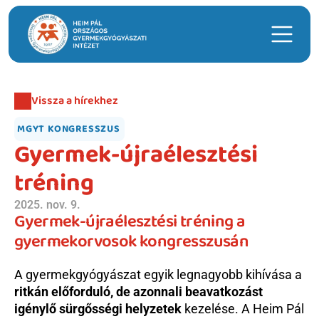
Keresés
Vissza a hírekhez
Hasznos linkek
MGYT KONGRESSZUS
Időpontfoglalás
Gyermek-újraélesztési 
Intézeti ügyeleti ellátás
tréning 
Hírek
2025. nov. 9.
Gyermek-újraélesztési tréning a 
Telephelyek
gyermekorvosok kongresszusán
Anyatejgyűjtő
A gyermekgyógyászat egyik legnagyobb kihívása a 
Adományozás
ritkán előforduló, de azonnali beavatkozást 
igénylő sürgősségi helyzetek
 kezelése. A Heim Pál 
Betegellátás