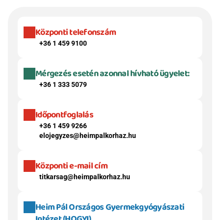
Központi telefonszám
+36 1 459 9100
Mérgezés esetén azonnal hívható ügyelet:
+36 1 333 5079
Időpontfoglalás
+36 1 459 9266
elojegyzes@heimpalkorhaz.hu
Központi e-mail cím
titkarsag@heimpalkorhaz.hu
Heim Pál Országos Gyermekgyógyászati 
Intézet (HOGYI)