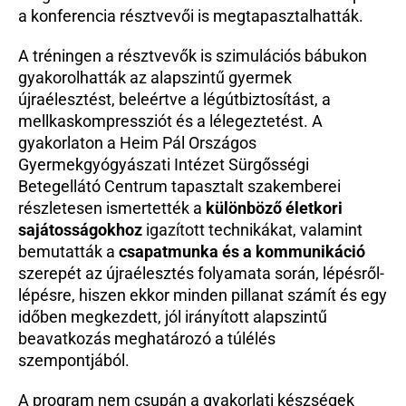
a konferencia résztvevői is megtapasztalhatták.
A tréningen a résztvevők is szimulációs bábukon 
gyakorolhatták az alapszintű gyermek 
újraélesztést, beleértve a légútbiztosítást, a 
mellkaskompressziót és a lélegeztetést. A 
gyakorlaton a Heim Pál Országos 
Gyermekgyógyászati Intézet Sürgősségi 
Betegellátó Centrum tapasztalt szakemberei 
részletesen ismertették a 
különböző életkori 
sajátosságokhoz
 igazított technikákat, valamint 
bemutatták a 
csapatmunka és a kommunikáció
szerepét az újraélesztés folyamata során, lépésről-
lépésre, hiszen ekkor minden pillanat számít és egy 
időben megkezdett, jól irányított alapszintű 
beavatkozás meghatározó a túlélés 
szempontjából.
A program nem csupán a gyakorlati készségek 