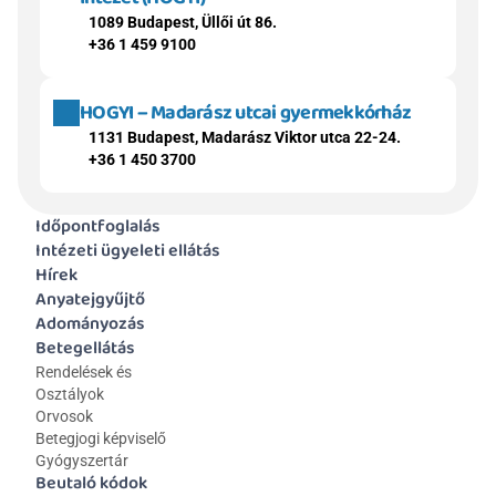
1089 Budapest, Üllői út 86.
+36 1 459 9100
HOGYI – Madarász utcai gyermekkórház
1131 Budapest, Madarász Viktor utca 22-24.
+36 1 450 3700
Időpontfoglalás
Intézeti ügyeleti ellátás
Hírek
Anyatejgyűjtő
Adományozás
Betegellátás
Rendelések és 
Osztályok
Orvosok
Betegjogi képviselő
Gyógyszertár
Beutaló kódok