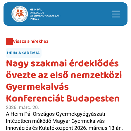
Keresés
Vissza a hírekhez
Hasznos linkek
HEIM AKADÉMIA
Időpontfoglalás
Nagy szakmai érdeklődés 
Intézeti ügyeleti ellátás
övezte az első nemzetközi 
Hírek
Gyermekalvás 
Telephelyek
Konferenciát Budapesten
Anyatejgyűjtő
2026. márc. 20.
Adományozás
A Heim Pál Országos Gyermekgyógyászati 
Intézetben működő Magyar Gyermekalvás 
Innovációs és Kutatóközpont 2026. március 13-án, 
Betegellátás