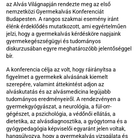
az Alvás Világnapján rendezte meg az első 
Beutaló kódok
nemzetközi Gyermekalvás Konferenciát 
Intézet
Budapesten. A rangos szakmai esemény iránt 
Szülőknek
élénk érdeklődés mutatkozott, ami egyértelműen 
jelzi, hogy a gyermekalvás kérdésköre napjaink 
Gyerekeknek
gyermekegészségügyi és tudományos 
HEIM Akadémia
diskurzusában egyre meghatározóbb jelentőséggel 
Karrier
bír.
A konferencia célja az volt, hogy ráirányítsa a 
figyelmet a gyermekek alvásának kiemelt 
szerepére, valamint áttekintést adjon az 
alváskutatás és az alvásmedicina legújabb 
tudományos eredményeiről. A rendezvényen a 
gyermekgyógyászat, a neurológia, a fül-orr-
gégészet, a pszichológia, a védőnői ellátás, a 
dietetika, az alvásdiagnosztika, a gyógytorna és a 
gyógypedagógia képviselői egyaránt jelen voltak, 
hangsúlyozva, hogy a gyermekalvás vizsgálata és 