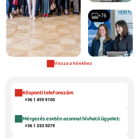
+76
Vissza a hírekhez
Központi telefonszám
+36 1 459 9100
Mérgezés esetén azonnal hívható ügyelet:
+36 1 333 5079