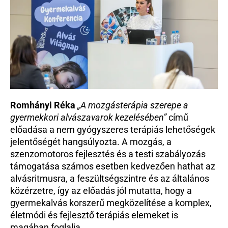
Romhányi Réka
„A mozgásterápia szerepe a 
gyermekkori alvászavarok kezelésében”
 című 
előadása a nem gyógyszeres terápiás lehetőségek 
jelentőségét hangsúlyozta. A mozgás, a 
szenzomotoros fejlesztés és a testi szabályozás 
támogatása számos esetben kedvezően hathat az 
alvásritmusra, a feszültségszintre és az általános 
közérzetre, így az előadás jól mutatta, hogy a 
gyermekalvás korszerű megközelítése a komplex, 
életmódi és fejlesztő terápiás elemeket is 
magában foglalja.