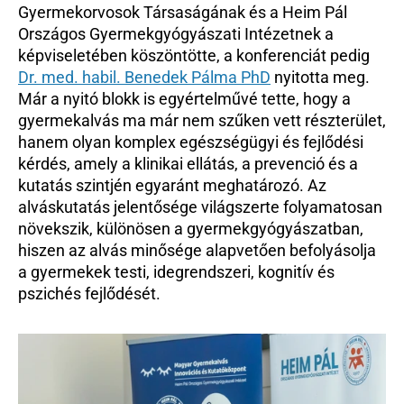
Gyermekorvosok Társaságának és a Heim Pál 
Országos Gyermekgyógyászati Intézetnek a 
képviseletében köszöntötte, a konferenciát pedig 
Dr. med. habil. Benedek Pálma PhD
 nyitotta meg. 
Már a nyitó blokk is egyértelművé tette, hogy a 
gyermekalvás ma már nem szűken vett részterület, 
hanem olyan komplex egészségügyi és fejlődési 
kérdés, amely a klinikai ellátás, a prevenció és a 
kutatás szintjén egyaránt meghatározó. Az 
alváskutatás jelentősége világszerte folyamatosan 
növekszik, különösen a gyermekgyógyászatban, 
hiszen az alvás minősége alapvetően befolyásolja 
a gyermekek testi, idegrendszeri, kognitív és 
pszichés fejlődését.