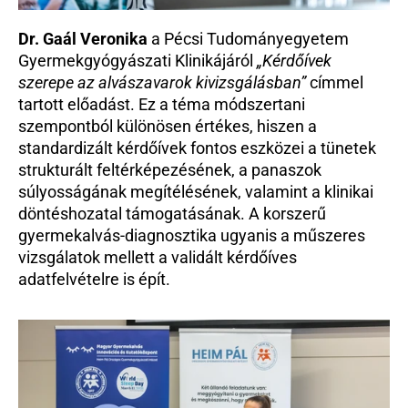
Dr. Gaál Veronika
 a Pécsi Tudományegyetem 
Gyermekgyógyászati Klinikájáról 
„Kérdőívek 
szerepe az alvászavarok kivizsgálásban” 
címmel 
tartott előadást. Ez a téma módszertani 
szempontból különösen értékes, hiszen a 
standardizált kérdőívek fontos eszközei a tünetek 
strukturált feltérképezésének, a panaszok 
súlyosságának megítélésének, valamint a klinikai 
döntéshozatal támogatásának. A korszerű 
gyermekalvás-diagnosztika ugyanis a műszeres 
vizsgálatok mellett a validált kérdőíves 
adatfelvételre is épít.