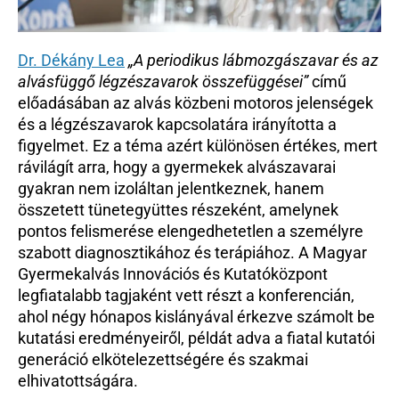
Dr. Dékány Lea
„A periodikus lábmozgászavar és az 
alvásfüggő légzészavarok összefüggései”
 című 
előadásában az alvás közbeni motoros jelenségek 
és a légzészavarok kapcsolatára irányította a 
figyelmet. Ez a téma azért különösen értékes, mert 
rávilágít arra, hogy a gyermekek alvászavarai 
gyakran nem izoláltan jelentkeznek, hanem 
összetett tünetegyüttes részeként, amelynek 
pontos felismerése elengedhetetlen a személyre 
szabott diagnosztikához és terápiához. A Magyar 
Gyermekalvás Innovációs és Kutatóközpont 
legfiatalabb tagjaként vett részt a konferencián, 
ahol négy hónapos kislányával érkezve számolt be 
kutatási eredményeiről, példát adva a fiatal kutatói 
generáció elkötelezettségére és szakmai 
elhivatottságára.