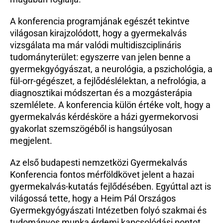
A konferencia programjának egészét tekintve 
világosan kirajzolódott, hogy a gyermekalvás 
vizsgálata ma már valódi multidiszciplináris 
tudományterület: egyszerre van jelen benne a 
gyermekgyógyászat, a neurológia, a pszichológia, a 
fül-orr-gégészet, a fejlődéslélektan, a nefrológia, a 
diagnosztikai módszertan és a mozgásterápia 
szemlélete. A konferencia külön értéke volt, hogy a 
gyermekalvás kérdésköre a házi gyermekorvosi 
gyakorlat szemszögéből is hangsúlyosan 
megjelent.
Az első budapesti nemzetközi Gyermekalvás 
Konferencia fontos mérföldkövet jelent a hazai 
gyermekalvás-kutatás fejlődésében. Egyúttal azt is 
világossá tette, hogy a Heim Pál Országos 
Gyermekgyógyászati Intézetben folyó szakmai és 
tudományos munka érdemi kapcsolódási pontot 