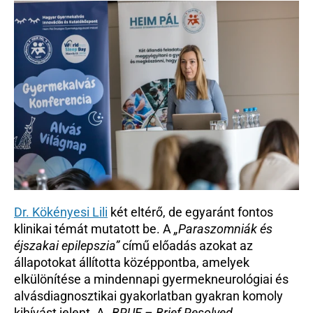
Dr. Kökényesi Lili
 két eltérő, de egyaránt fontos 
klinikai témát mutatott be. A 
„Paraszomniák és 
éjszakai epilepszia” 
című előadás azokat az 
állapotokat állította középpontba, amelyek 
elkülönítése a mindennapi gyermekneurológiai és 
alvásdiagnosztikai gyakorlatban gyakran komoly 
kihívást jelent. A 
„BRUE – Brief Resolved 