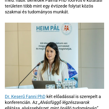
med. habil. Benedek Pálma PhD főorvos e kutatási 
területen több mint egy évtizede folytat közös 
szakmai és tudományos munkát.
Dr. Keserű Fanni PhD
 két előadással is szerepelt a 
konferencián. Az 
„Alvásfüggő légzészavarok 
ellátása, alvássebészet, mint önálló tudományág” 