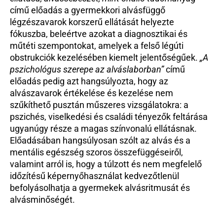
című előadás a gyermekkori alvásfüggő 
légzészavarok korszerű ellátását helyezte 
fókuszba, beleértve azokat a diagnosztikai és 
műtéti szempontokat, amelyek a felső légúti 
obstrukciók kezelésében kiemelt jelentőségűek. 
„A 
pszichológus szerepe az alváslaborban” 
című 
előadás pedig azt hangsúlyozta, hogy az 
alvászavarok értékelése és kezelése nem 
szűkíthető pusztán műszeres vizsgálatokra: a 
pszichés, viselkedési és családi tényezők feltárása 
ugyanúgy része a magas színvonalú ellátásnak. 
Előadásában hangsúlyosan szólt az alvás és a 
mentális egészség szoros összefüggéseiről, 
valamint arról is, hogy a túlzott és nem megfelelő 
időzítésű képernyőhasználat kedvezőtlenül 
befolyásolhatja a gyermekek alvásritmusát és 
alvásminőségét. 