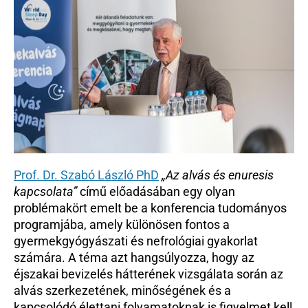
Prof. Dr. Szabó László PhD
„Az alvás és enuresis 
kapcsolata” 
című előadásában egy olyan 
problémakört emelt be a konferencia tudományos 
programjába, amely különösen fontos a 
gyermekgyógyászati és nefrológiai gyakorlat 
számára. A téma azt hangsúlyozza, hogy az 
éjszakai bevizelés hátterének vizsgálata során az 
alvás szerkezetének, minőségének és a 
kapcsolódó élettani folyamatoknak is figyelmet kell 