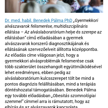
Dr. med. habil. Benedek Pálma PhD
„Gyermekkori 
alvászavarok felismerése, multidiszciplináris 
ellátása – Az alváslaboratórium helye és szerepe az 
ellátásban”
 című előadásában a gyermek 
alvászavarok korszerű diagnosztikájának és 
ellátásának szervezőelveit állította középpontba. 
Az előadás címe világosan jelzi, hogy a 
gyermekkori alvásproblémák felismerése csak 
több szakterület összehangolt együttműködésével 
lehet eredményes, ebben pedig az 
alváslaboratórium kulcsszerepet tölt be mind a 
pontos diagnózis felállításában, mind a terápiás 
döntéshozatal támogatásában. Benedek Pálma 
egy további előadásban 
„Obesitás szomnológiai 
szemmel”
 címmel arra is rámutatott, hogy az 
elhízás és az alvászavarok kapcsolata 