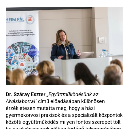
Dr. Száray Eszter
„Együttműködésünk az 
Alváslaborral”
 című előadásában különösen 
érzékletesen mutatta meg, hogy a házi 
gyermekorvosi praxisok és a specializált központok 
közötti együttműködés milyen fontos szerepet tölt 
be az alvászavarok időben történő felismerésében 