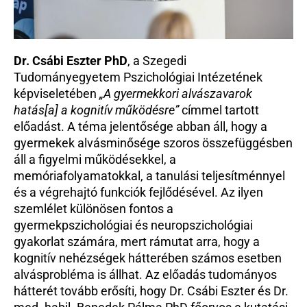
Dr. Csábi Eszter PhD
, a Szegedi 
Tudományegyetem Pszichológiai Intézetének 
képviseletében 
„A gyermekkori alvászavarok 
hatás[a] a kognitív működésre”
 címmel tartott 
előadást. A téma jelentősége abban áll, hogy a 
gyermekek alvásminősége szoros összefüggésben 
áll a figyelmi működésekkel, a 
memóriafolyamatokkal, a tanulási teljesítménnyel 
és a végrehajtó funkciók fejlődésével. Az ilyen 
szemlélet különösen fontos a 
gyermekpszichológiai és neuropszichológiai 
gyakorlat számára, mert rámutat arra, hogy a 
kognitív nehézségek hátterében számos esetben 
alvásprobléma is állhat. Az előadás tudományos 
hátterét tovább erősíti, hogy Dr. Csábi Eszter és Dr. 