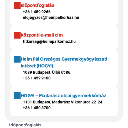
Időpontfoglalás
+36 1 459 9266
elojegyzes@heimpalkorhaz.hu
Központi e-mail cím
titkarsag@heimpalkorhaz.hu
Heim Pál Országos Gyermekgyógyászati 
Intézet (HOGYI)
1089 Budapest, Üllői út 86.
+36 1 459 9100
HOGYI – Madarász utcai gyermekkórház
1131 Budapest, Madarász Viktor utca 22-24.
+36 1 450 3700
Időpontfoglalás