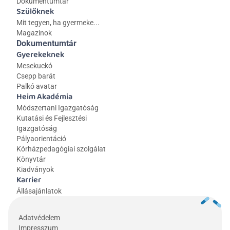
Dokumentumtár
Szülőknek
Mit tegyen, ha gyermeke...
Magazinok
Dokumentumtár
Gyerekeknek
Mesekuckó
Csepp barát
Palkó avatar
Heim Akadémia
Módszertani Igazgatóság
Kutatási és Fejlesztési 
Igazgatóság
Pályaorientáció
Kórházpedagógiai szolgálat
Könyvtár
Kiadványok
Karrier
Állásajánlatok
Adatvédelem
Impresszum