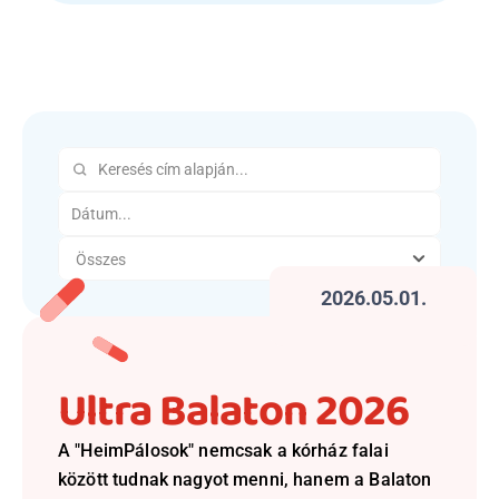
Beutaló kódok
Intézet
Szülőknek
Gyerekeknek
HEIM Akadémia
Karrier
2026.05.01.
Ultra Balaton 2026
A "HeimPálosok" nemcsak a kórház falai 
között tudnak nagyot menni, hanem a Balaton 