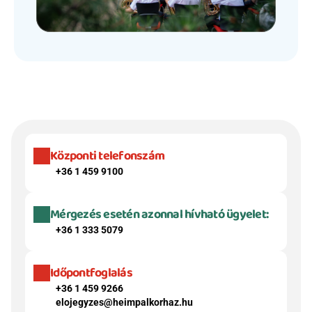
Központi telefonszám
+36 1 459 9100
Mérgezés esetén azonnal hívható ügyelet:
+36 1 333 5079
Időpontfoglalás
+36 1 459 9266
elojegyzes@heimpalkorhaz.hu