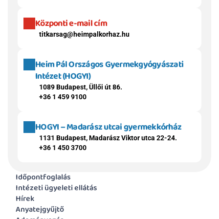
Központi e-mail cím
titkarsag@heimpalkorhaz.hu
Heim Pál Országos Gyermekgyógyászati 
Intézet (HOGYI)
1089 Budapest, Üllői út 86.
+36 1 459 9100
HOGYI – Madarász utcai gyermekkórház
1131 Budapest, Madarász Viktor utca 22-24.
+36 1 450 3700
Időpontfoglalás
Intézeti ügyeleti ellátás
Hírek
Anyatejgyűjtő