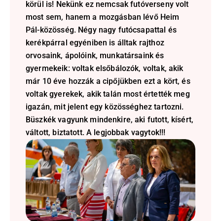
körül is! Nekünk ez nemcsak futóverseny volt 
most sem, hanem a mozgásban lévő Heim 
Pál-közösség. Négy nagy futócsapattal és 
kerékpárral egyéniben is álltak rajthoz 
orvosaink, ápolóink, munkatársaink és 
gyermekeik: voltak elsőbálozók, voltak, akik 
már 10 éve hozzák a cipőjükben ezt a kört, és 
voltak gyerekek, akik talán most értették meg 
igazán, mit jelent egy közösséghez tartozni. 
Büszkék vagyunk mindenkire, aki futott, kísért, 
váltott, biztatott. A legjobbak vagytok!!!