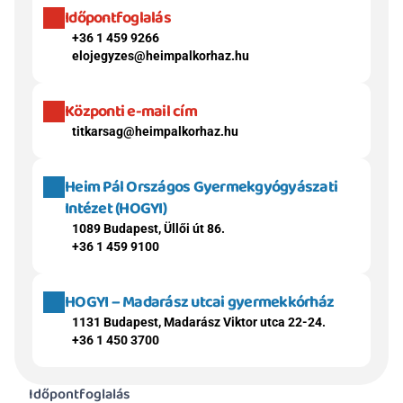
Időpontfoglalás
+36 1 459 9266
elojegyzes@heimpalkorhaz.hu
Központi e-mail cím
titkarsag@heimpalkorhaz.hu
Heim Pál Országos Gyermekgyógyászati 
Intézet (HOGYI)
1089 Budapest, Üllői út 86.
+36 1 459 9100
HOGYI – Madarász utcai gyermekkórház
1131 Budapest, Madarász Viktor utca 22-24.
+36 1 450 3700
Időpontfoglalás