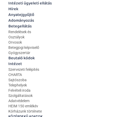
Intézeti ügyeleti ellátás
Hírek
Anyatejgyűjtő
Adományozás
Betegellátás
Rendelések és 
Osztályok
Orvosok
Betegjogi képviselő
Gyógyszertár
Beutaló kódok
Intézet
Szervezeti felépítés
CHARTA
Sajtószoba
Telephelyek
Felvételi iroda
Szolgáltatások
Adatvédelem
HEIM 150 emlékév
Kórházunk története
KÖZÉRDEKŰ ADATOK