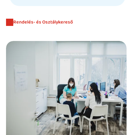
Beutaló kódok
Intézet
Rendelés- és Osztálykereső
Szülőknek
Gyerekeknek
HEIM Akadémia
Karrier