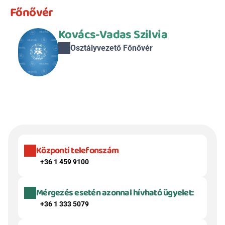
Főnővér
Kovács-Vadas Szilvia
Osztályvezető Főnővér
Központi telefonszám
+36 1 459 9100
Mérgezés esetén azonnal hívható ügyelet:
+36 1 333 5079