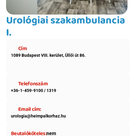
Urológiai szakambulancia 
I.
Cím
1089 Budapest VIII. kerület, Üllői út 86.
Telefonszám
+36-1-459-9100 / 1319
Email cím:
urologia@heimpalkorhaz.hu
Beutalóköteles:
nem