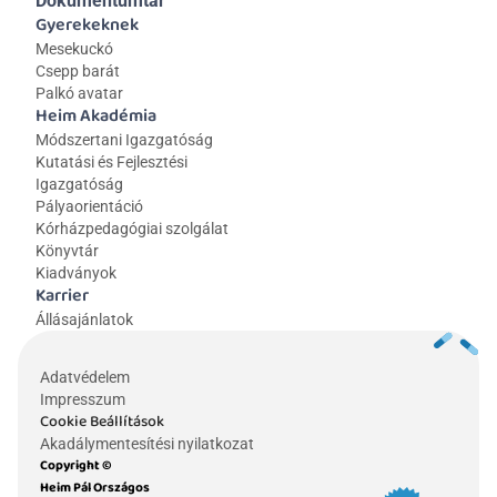
Dokumentumtár
Gyerekeknek
Mesekuckó
Csepp barát
Palkó avatar
Heim Akadémia
Módszertani Igazgatóság
Kutatási és Fejlesztési 
Igazgatóság
Pályaorientáció
Kórházpedagógiai szolgálat
Könyvtár
Kiadványok
Karrier
Állásajánlatok
Adatvédelem
Impresszum
Cookie Beállítások
Akadálymentesítési nyilatkozat
Copyright © 
Heim Pál Országos 