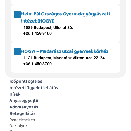
Heim Pál Országos Gyermekgyógyászati 
Intézet (HOGYI)
1089 Budapest, Üllői út 86.
+36 1 459 9100
HOGYI – Madarász utcai gyermekkórház
1131 Budapest, Madarász Viktor utca 22-24.
+36 1 450 3700
Időpontfoglalás
Intézeti ügyeleti ellátás
Hírek
Anyatejgyűjtő
Adományozás
Betegellátás
Rendelések és 
Osztályok