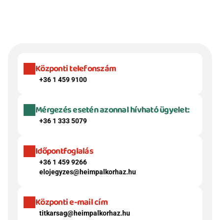
Központi telefonszám
+36 1 459 9100
Mérgezés esetén azonnal hívható ügyelet:
+36 1 333 5079
Időpontfoglalás
+36 1 459 9266
elojegyzes@heimpalkorhaz.hu
Központi e-mail cím
titkarsag@heimpalkorhaz.hu