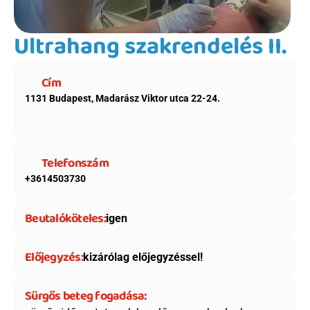
Ultrahang szakrendelés II.
Cím
1131 Budapest, Madarász Viktor utca 22-24.
Telefonszám
+3614503730
Beutalóköteles:
igen
Előjegyzés:
kizárólag előjegyzéssel!
Sürgős beteg fogadása: