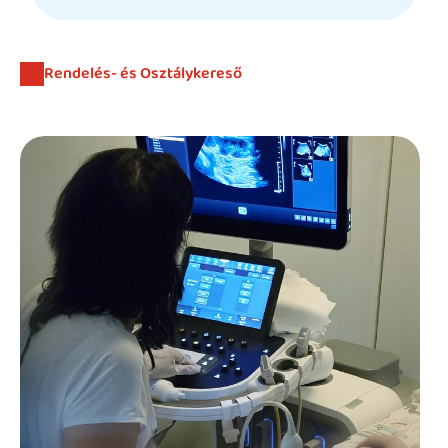
Beutaló kódok
Intézet
Rendelés- és Osztálykereső
Szülőknek
Gyerekeknek
HEIM Akadémia
Karrier