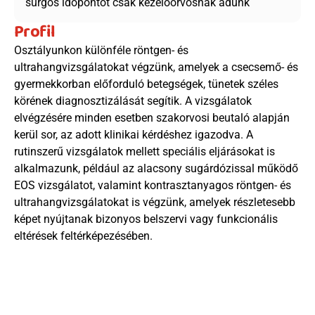
sürgős időpontot csak kezelőorvosnak adunk
Profil
Osztályunkon különféle röntgen- és 
ultrahangvizsgálatokat végzünk, amelyek a csecsemő- és 
gyermekkorban előforduló betegségek, tünetek széles 
körének diagnosztizálását segítik. A vizsgálatok 
elvégzésére minden esetben szakorvosi beutaló alapján 
kerül sor, az adott klinikai kérdéshez igazodva. A 
rutinszerű vizsgálatok mellett speciális eljárásokat is 
alkalmazunk, például az alacsony sugárdózissal működő 
EOS vizsgálatot, valamint kontrasztanyagos röntgen- és 
ultrahangvizsgálatokat is végzünk, amelyek részletesebb 
képet nyújtanak bizonyos belszervi vagy funkcionális 
eltérések feltérképezésében.