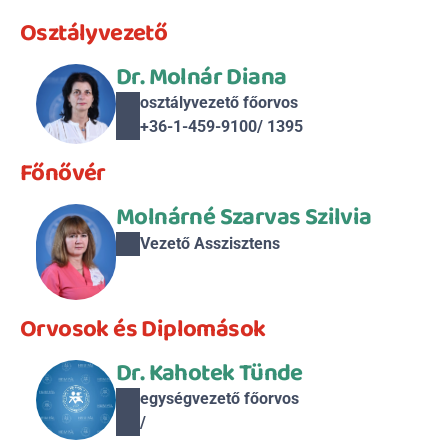
Osztályvezető
Dr. Molnár Diana
osztályvezető főorvos
+36-1-459-9100/ 1395
Főnővér
Molnárné Szarvas Szilvia
Vezető Asszisztens
Orvosok és Diplomások
Dr. Kahotek Tünde
egységvezető főorvos
/ 