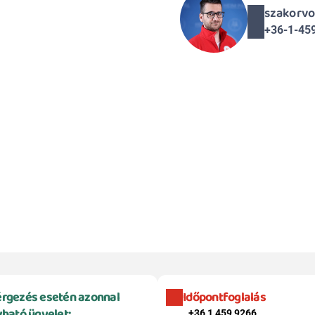
szakorvo
+36-1-45
rgezés esetén azonnal 
Időpontfoglalás
vható ügyelet:
+36 1 459 9266