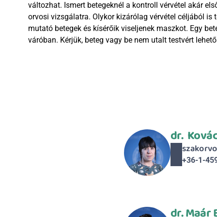
változhat. Ismert betegeknél a kontroll vérvétel akár els
orvosi vizsgálatra. Olykor kizárólag vérvétel céljából is
mutató betegek és kísérőik viseljenek maszkot. Egy bete
váróban. Kérjük, beteg vagy be nem utalt testvért lehe
dr.  Ková
szakorvo
+36-1-45
dr. Maár 