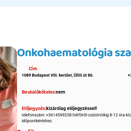
Onkohaematológia sz
Cím
1089 Budapest VIII. kerület, Üllői út 86.
+
Beutalóköteles:
nem
Előjegyzés:
kizárólag előjegyzéssel!
telefonszám: +3614599258 hétfőtől-csütörtökig 8-12 óra közö
időpontkéréshez.