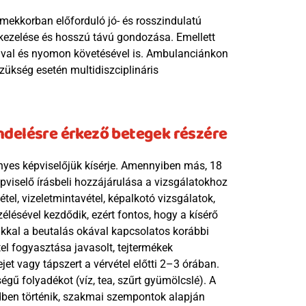
ekkorban előforduló jó- és rosszindulatú 
kezelése és hosszú távú gondozása. Emellett 
ával és nyomon követésével is. Ambulanciánkon 
zükség esetén multidiszciplináris 
ndelésre érkező betegek részére
nyes képviselőjük kísérje. Amennyiben más, 18 
pviselő írásbeli hozzájárulása a vizsgálatokhoz 
vétel, vizeletmintavétel, képalkotó vizsgálatok, 
ésével kezdődik, ezért fontos, hogy a kísérő 
kkal a beutalás okával kapcsolatos korábbi 
el fogyasztása javasolt, tejtermékek 
t vagy tápszert a vérvétel előtti 2–3 órában. 
ű folyadékot (víz, tea, szűrt gyümölcslé). A 
ben történik, szakmai szempontok alapján 