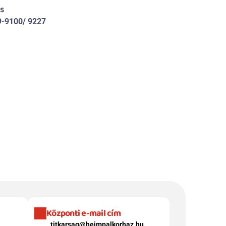
s
9-9100/ 9227
Központi e-mail cím
titkarsag@heimpalkorhaz.hu