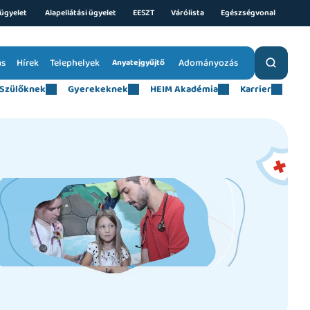
ügyelet 
Alapellátási ügyelet
EESZT
Várólista
Egészségvonal
ás
Hírek
Telephelyek
Adományozás
Anyatejgyűjtő
Szülőknek
Gyerekeknek
HEIM Akadémia
Karrier