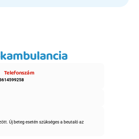
akambulancia
Telefonszám
3614599258 
tt. Új beteg esetén szükséges a beutaló az 