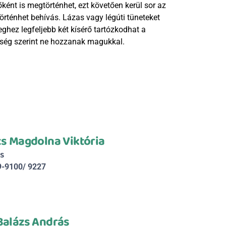
őként is megtörténhet, ezt követően kerül sor az 
 történhet behívás. Lázas vagy légúti tüneteket 
ghez legfeljebb két kísérő tartózkodhat a 
tőség szerint ne hozzanak magukkal.
cs Magdolna Viktória
s
9-9100/ 9227
Balázs András