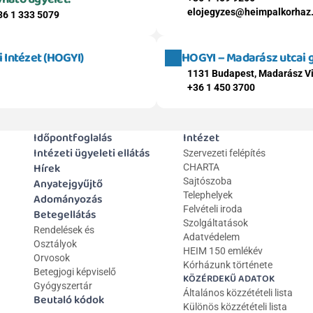
elojegyzes@heimpalkorhaz
36 1 333 5079
Intézet (HOGYI)
HOGYI – Madarász utcai
1131 Budapest, Madarász Vi
+36 1 450 3700
Időpontfoglalás
Intézet
Intézeti ügyeleti ellátás
Szervezeti felépítés
Hírek
CHARTA
Anyatejgyűjtő
Sajtószoba
Telephelyek
Adományozás
Felvételi iroda
Betegellátás
Szolgáltatások
Rendelések és 
Adatvédelem
Osztályok
HEIM 150 emlékév
Orvosok
Kórházunk története
Betegjogi képviselő
KÖZÉRDEKŰ ADATOK
Gyógyszertár
Általános közzétételi lista 
Beutaló kódok
Különös közzétételi lista