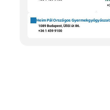
+
Heim Pál Országos Gyermekgyógyászati 
1089 Budapest, Üllői út 86.
+36 1 459 9100