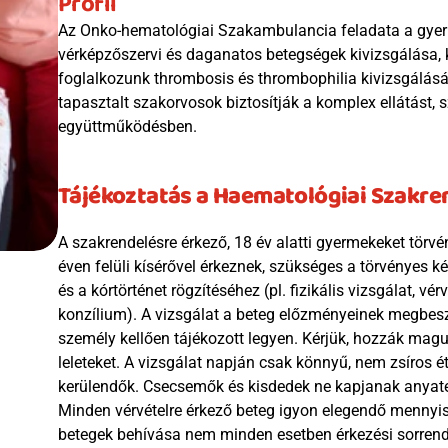
Profil
Az Onko-hematológiai Szakambulancia feladata a gyerm
vérképzőszervi és daganatos betegségek kivizsgálása, 
foglalkozunk thrombosis és thrombophilia kivizsgálás
tapasztalt szakorvosok biztosítják a komplex ellátást, s
együttműködésben.
Tájékoztatás a Haematológiai Szakre
A szakrendelésre érkező, 18 év alatti gyermekeket törvé
éven felüli kísérővel érkeznek, szükséges a törvényes ké
és a kórtörténet rögzítéséhez (pl. fizikális vizsgálat, vér
konzílium). A vizsgálat a beteg előzményeinek megbeszél
személy kellően tájékozott legyen. Kérjük, hozzák magu
leleteket. A vizsgálat napján csak könnyű, nem zsíros ét
kerülendők. Csecsemők és kisdedek ne kapjanak anyateje
Minden vérvételre érkező beteg igyon elegendő mennyiség
betegek behívása nem minden esetben érkezési sorrend