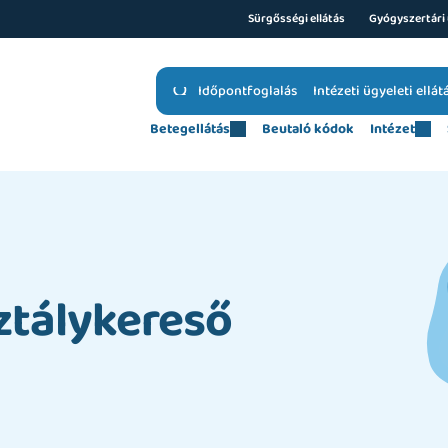
Sürgősségi ellátás
Gyógyszertári 
Időpontfoglalás
Intézeti ügyeleti ellát
Betegellátás
Beutaló kódok
Intézet
ztálykereső