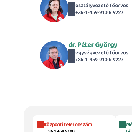
osztályvezető főorvos
+36-1-459-9100/ 9227
dr. Péter György
egységvezető főorvos
+36-1-459-9100/ 9227
Központi telefonszám
Mé
hí
+36 1 459 9100