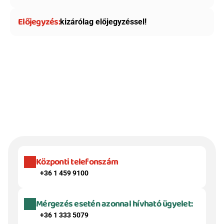
Előjegyzés:
kizárólag előjegyzéssel!
Központi telefonszám
+36 1 459 9100
Mérgezés esetén azonnal hívható ügyelet:
+36 1 333 5079