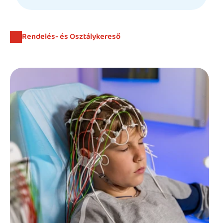
Beutaló kódok
Intézet
Rendelés- és Osztálykereső
Szülőknek
Gyerekeknek
HEIM Akadémia
Karrier