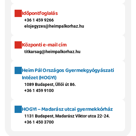
Időpontfoglalás
+36 1 459 9266
elojegyzes@heimpalkorhaz.hu
Központi e-mail cím
titkarsag@heimpalkorhaz.hu
Heim Pál Országos Gyermekgyógyászati 
Intézet (HOGYI)
1089 Budapest, Üllői út 86.
+36 1 459 9100
HOGYI – Madarász utcai gyermekkórház
1131 Budapest, Madarász Viktor utca 22-24.
+36 1 450 3700