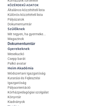
Kórházunk története
KÖZÉRDEKŰ ADATOK
Általános közzétételi lista 
Különös közzétételi lista
Pályázatok
Dokumentumtár
Szülőknek
Mit tegyen, ha gyermeke...
Magazinok
Dokumentumtár
Gyerekeknek
Mesekuckó
Csepp barát
Palkó avatar
Heim Akadémia
Módszertani Igazgatóság
Kutatási és Fejlesztési 
Igazgatóság
Pályaorientáció
Kórházpedagógiai szolgálat
Könyvtár
Kiadványok