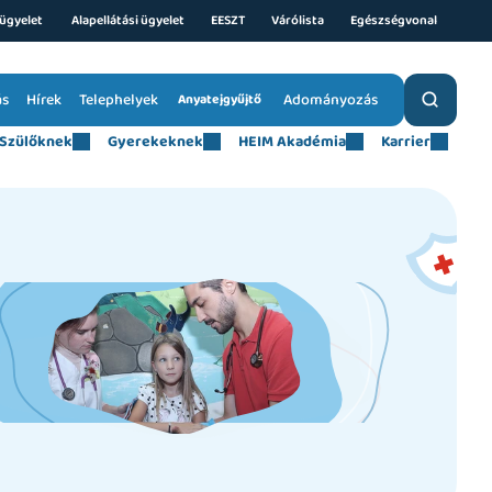
ügyelet 
Alapellátási ügyelet
EESZT
Várólista
Egészségvonal
ás
Hírek
Telephelyek
Adományozás
Anyatejgyűjtő
Szülőknek
Gyerekeknek
HEIM Akadémia
Karrier