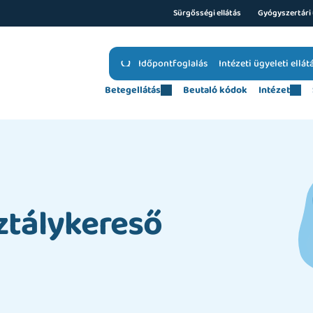
Sürgősségi ellátás
Gyógyszertári 
Időpontfoglalás
Intézeti ügyeleti ellát
Betegellátás
Beutaló kódok
Intézet
ztálykereső