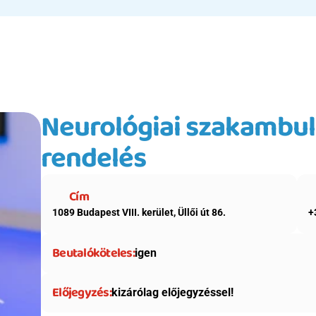
Neurológiai szakambulan
rendelés
Cím
1089 Budapest VIII. kerület, Üllői út 86.
+
Beutalóköteles:
igen
Előjegyzés:
kizárólag előjegyzéssel!