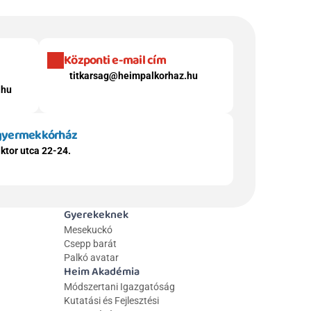
Központi e-mail cím
titkarsag@heimpalkorhaz.hu
.hu
 gyermekkórház
ktor utca 22-24.
Gyerekeknek
Mesekuckó
Csepp barát
Palkó avatar
Heim Akadémia
Módszertani Igazgatóság
Kutatási és Fejlesztési 