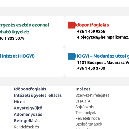
rgezés esetén azonnal 
Időpontfoglalás
vható ügyelet:
+36 1 459 9266
elojegyzes@heimpalkorhaz
36 1 333 5079
Intézet (HOGYI)
HOGYI – Madarász utcai
1131 Budapest, Madarász Vi
+36 1 450 3700
Időpontfoglalás
Intézet
Intézeti ügyeleti ellátás
Szervezeti felépítés
Hírek
CHARTA
Anyatejgyűjtő
Sajtószoba
Telephelyek
Adományozás
Felvételi iroda
Betegellátás
Szolgáltatások
Rendelések és 