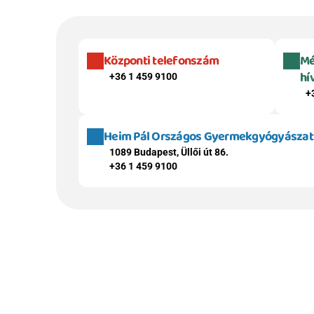
Központi telefonszám
Mé
hí
+36 1 459 9100
+
Heim Pál Országos Gyermekgyógyászati 
1089 Budapest, Üllői út 86.
+36 1 459 9100