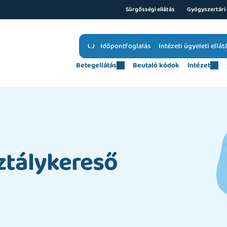
Sürgősségi ellátás
Gyógyszertári 
Időpontfoglalás
Intézeti ügyeleti ellát
Betegellátás
Beutaló kódok
Intézet
ztálykereső