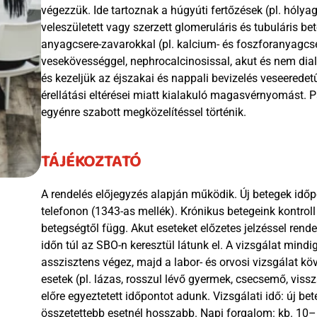
végezzük. Ide tartoznak a húgyúti fertőzések (pl. hólya
veleszületett vagy szerzett glomeruláris és tubuláris b
anyagcsere-zavarokkal (pl. kalcium- és foszforanyagcser
vesekövességgel, nephrocalcinosissal, akut és nem diali
és kezeljük az éjszakai és nappali bevizelés veseeredetű
érellátási eltérései miatt kialakuló magasvérnyomást. 
egyénre szabott megközelítéssel történik.
TÁJÉKOZTATÓ
A rendelés előjegyzés alapján működik. Új betegek időp
telefonon (1343-as mellék). Krónikus betegeink kontroll
betegségtől függ. Akut eseteket előzetes jelzéssel rend
időn túl az SBO-n keresztül látunk el. A vizsgálat mindig
asszisztens végez, majd a labor- és orvosi vizsgálat köv
esetek (pl. lázas, rosszul lévő gyermek, csecsemő, vissz
előre egyeztetett időpontot adunk. Vizsgálati idő: új bet
összetettebb esetnél hosszabb. Napi forgalom: kb. 10–1