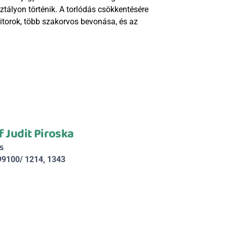
ályon történik. A torlódás csökkentésére 
itorok, több szakorvos bevonása, és az 
f Judit Piroska
s
99100/ 1214, 1343