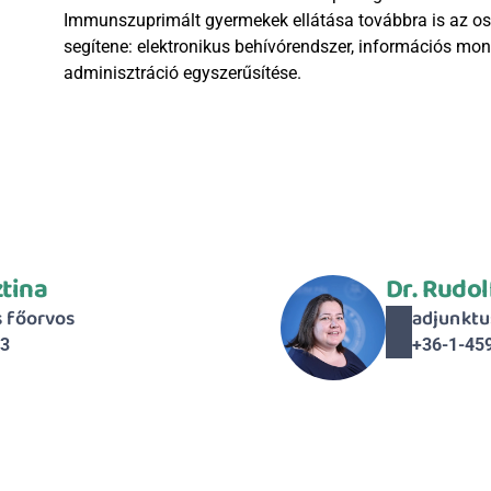
Immunszuprimált gyermekek ellátása továbbra is az oszt
segítene: elektronikus behívórendszer, információs mon
adminisztráció egyszerűsítése.
ztina
Dr. Rudol
s főorvos
adjunktu
43
+36-1-45