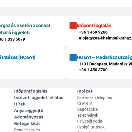
rgezés esetén azonnal 
Időpontfoglalás
vható ügyelet:
+36 1 459 9266
elojegyzes@heimpalkorhaz
36 1 333 5079
Intézet (HOGYI)
HOGYI – Madarász utcai
1131 Budapest, Madarász Vi
+36 1 450 3700
Időpontfoglalás
Intézet
Intézeti ügyeleti ellátás
Szervezeti felépítés
Hírek
CHARTA
Anyatejgyűjtő
Sajtószoba
Telephelyek
Adományozás
Felvételi iroda
Betegellátás
Szolgáltatások
Rendelések és 