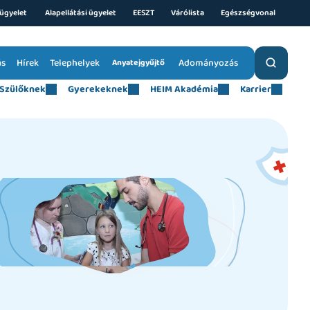
ügyelet 
Alapellátási ügyelet
EESZT
Várólista
Egészségvonal
ás
Hírek
Telephelyek
Adományozás
Anyatejgyűjtő
Szülőknek
Gyerekeknek
HEIM Akadémia
Karrier