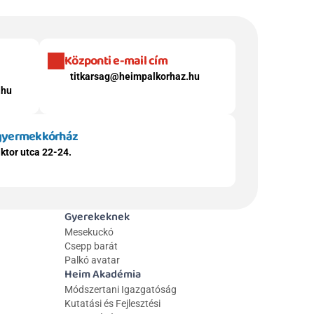
Központi e-mail cím
titkarsag@heimpalkorhaz.hu
.hu
 gyermekkórház
ktor utca 22-24.
Gyerekeknek
Mesekuckó
Csepp barát
Palkó avatar
Heim Akadémia
Módszertani Igazgatóság
Kutatási és Fejlesztési 