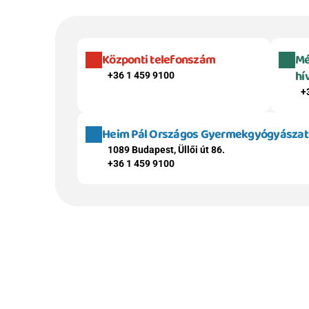
Központi telefonszám
Mé
hí
+36 1 459 9100
+
Heim Pál Országos Gyermekgyógyászati 
1089 Budapest, Üllői út 86.
+36 1 459 9100