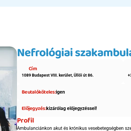
Nefrológiai szakambula
Cím
1089 Budapest VIII. kerület, Üllői út 86.
+
Beutalóköteles:
igen
Előjegyzés:
kizárólag előjegyzéssel!
Profil
Ambulanciánkon akut és krónikus vesebetegségben sze