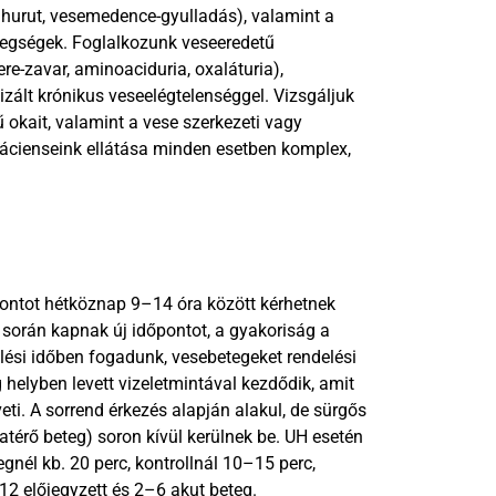
ghurut, vesemedence-gyulladás), valamint a 
etegségek. Foglalkozunk veseeredetű 
e-zavar, aminoaciduria, oxaláturia), 
zált krónikus veseelégtelenséggel. Vizsgáljuk 
 okait, valamint a vese szerkezeti vagy 
Pácienseink ellátása minden esetben komplex, 
ontot hétköznap 9–14 óra között kérhetnek 
 során kapnak új időpontot, a gyakoriság a 
elési időben fogadunk, vesebetegeket rendelési 
 helyben levett vizeletmintával kezdődik, amit 
eti. A sorrend érkezés alapján alakul, de sürgős 
atérő beteg) soron kívül kerülnek be. UH esetén 
egnél kb. 20 perc, kontrollnál 10–15 perc, 
2 előjegyzett és 2–6 akut beteg. 