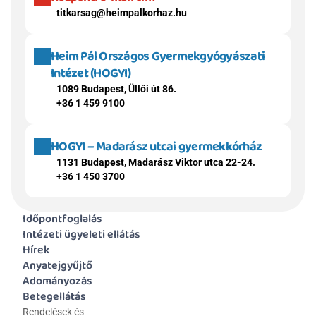
titkarsag@heimpalkorhaz.hu
Heim Pál Országos Gyermekgyógyászati 
Intézet (HOGYI)
1089 Budapest, Üllői út 86.
+36 1 459 9100
HOGYI – Madarász utcai gyermekkórház
1131 Budapest, Madarász Viktor utca 22-24.
+36 1 450 3700
Időpontfoglalás
Intézeti ügyeleti ellátás
Hírek
Anyatejgyűjtő
Adományozás
Betegellátás
Rendelések és 