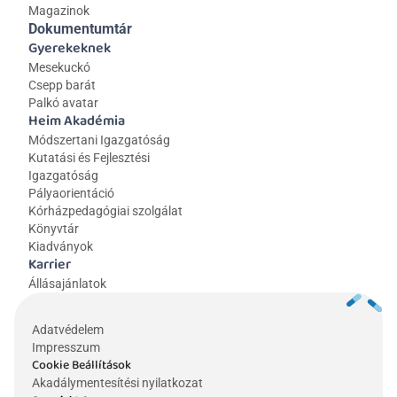
Magazinok
Dokumentumtár
Gyerekeknek
Mesekuckó
Csepp barát
Palkó avatar
Heim Akadémia
Módszertani Igazgatóság
Kutatási és Fejlesztési 
Igazgatóság
Pályaorientáció
Kórházpedagógiai szolgálat
Könyvtár
Kiadványok
Karrier
Állásajánlatok
Adatvédelem
Impresszum
Cookie Beállítások
Akadálymentesítési nyilatkozat