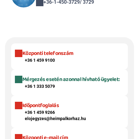
+36-1-450-3729/ 3729
Központi telefonszám
+36 1 459 9100
Mérgezés esetén azonnal hívható ügyelet:
+36 1 333 5079
Időpontfoglalás
+36 1 459 9266
elojegyzes@heimpalkorhaz.hu
Központi e-mail cím