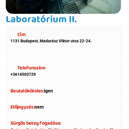
Laboratórium II.
Cím
1131 Budapest, Madarász Viktor utca 22-24.
Telefonszám
+3614503729
Beutalóköteles:
igen
Előjegyzés:
nem
Sürgős beteg fogadása: