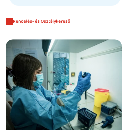
Beutaló kódok
Intézet
Rendelés- és Osztálykereső
Szülőknek
Gyerekeknek
HEIM Akadémia
Karrier