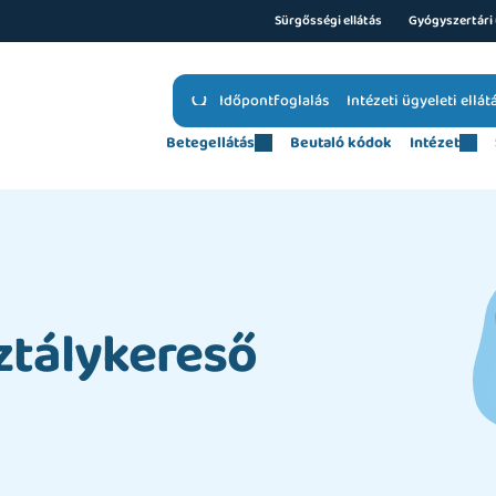
Sürgősségi ellátás
Gyógyszertári 
Időpontfoglalás
Intézeti ügyeleti ellát
Betegellátás
Beutaló kódok
Intézet
ztálykereső