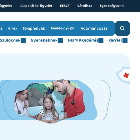
ügyelet 
Alapellátási ügyelet
EESZT
Várólista
Egészségvonal
ás
Hírek
Telephelyek
Adományozás
Anyatejgyűjtő
Szülőknek
Gyerekeknek
HEIM Akadémia
Karrier