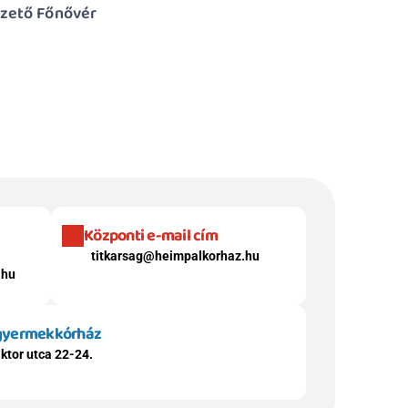
zető Főnővér
Központi e-mail cím
titkarsag@heimpalkorhaz.hu
.hu
 gyermekkórház
ktor utca 22-24.