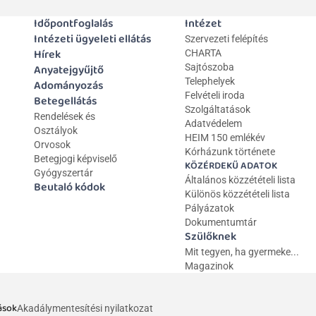
Időpontfoglalás
Intézet
Intézeti ügyeleti ellátás
Szervezeti felépítés
Hírek
CHARTA
Anyatejgyűjtő
Sajtószoba
Telephelyek
Adományozás
Felvételi iroda
Betegellátás
Szolgáltatások
Rendelések és 
Adatvédelem
Osztályok
HEIM 150 emlékév
Orvosok
Kórházunk története
Betegjogi képviselő
KÖZÉRDEKŰ ADATOK
Gyógyszertár
Általános közzétételi lista 
Beutaló kódok
Különös közzétételi lista
Pályázatok
Dokumentumtár
Szülőknek
Mit tegyen, ha gyermeke...
Magazinok
ások
Akadálymentesítési nyilatkozat