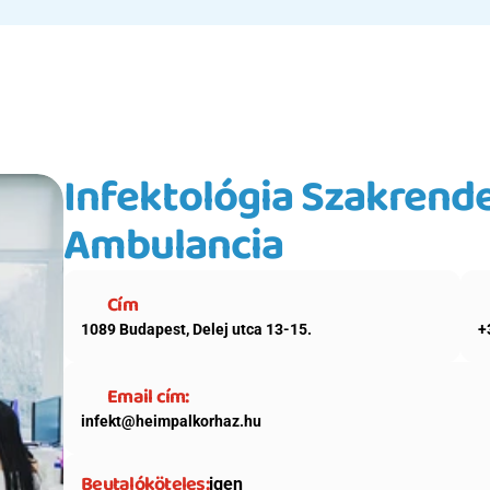
Infektológia Szakrende
Ambulancia
Cím
1089 Budapest, Delej utca 13-15.
+
Email cím:
infekt@heimpalkorhaz.hu
Beutalóköteles:
igen