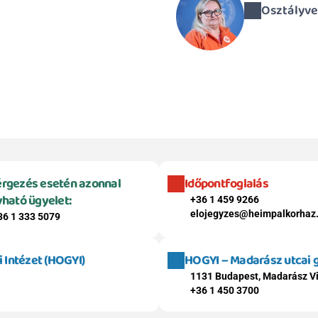
Osztályve
rgezés esetén azonnal 
Időpontfoglalás
vható ügyelet:
+36 1 459 9266
elojegyzes@heimpalkorhaz
36 1 333 5079
Intézet (HOGYI)
HOGYI – Madarász utcai
1131 Budapest, Madarász Vi
+36 1 450 3700