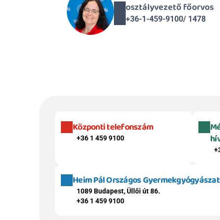
osztályvezető főorvos
+36-1-459-9100/ 1478
Központi telefonszám
Mé
hí
+36 1 459 9100
+
Heim Pál Országos Gyermekgyógyászati 
1089 Budapest, Üllői út 86.
+36 1 459 9100