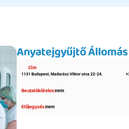
Anyatejgyűjtő Állomás
Cím
1131 Budapest, Madarász Viktor utca 22-24.
+
Beutalóköteles:
nem
Előjegyzés:
nem