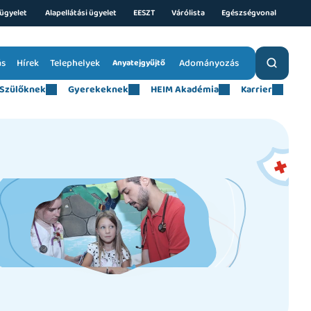
ügyelet 
Alapellátási ügyelet
EESZT
Várólista
Egészségvonal
ás
Hírek
Telephelyek
Adományozás
Anyatejgyűjtő
Szülőknek
Gyerekeknek
HEIM Akadémia
Karrier