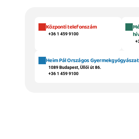
Központi telefonszám
Mé
hí
+36 1 459 9100
+
Heim Pál Országos Gyermekgyógyászati 
1089 Budapest, Üllői út 86.
+36 1 459 9100