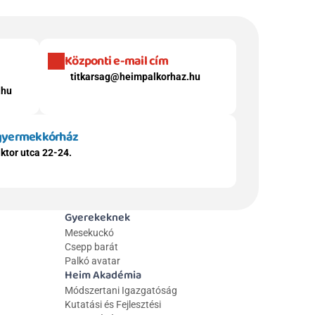
Központi e-mail cím
titkarsag@heimpalkorhaz.hu
.hu
 gyermekkórház
ktor utca 22-24.
Gyerekeknek
Mesekuckó
Csepp barát
Palkó avatar
Heim Akadémia
Módszertani Igazgatóság
Kutatási és Fejlesztési 