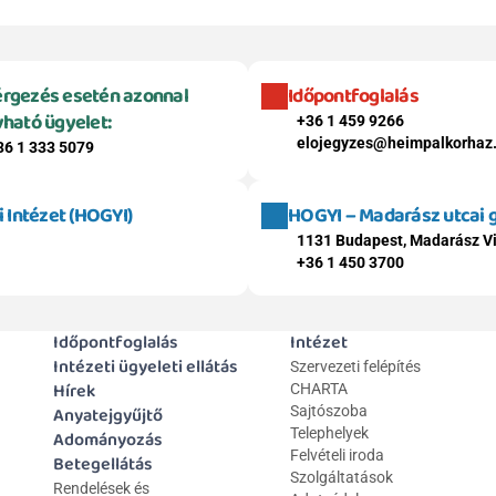
rgezés esetén azonnal 
Időpontfoglalás
vható ügyelet:
+36 1 459 9266
elojegyzes@heimpalkorhaz
36 1 333 5079
Intézet (HOGYI)
HOGYI – Madarász utcai
1131 Budapest, Madarász Vi
+36 1 450 3700
Időpontfoglalás
Intézet
Intézeti ügyeleti ellátás
Szervezeti felépítés
Hírek
CHARTA
Anyatejgyűjtő
Sajtószoba
Telephelyek
Adományozás
Felvételi iroda
Betegellátás
Szolgáltatások
Rendelések és 