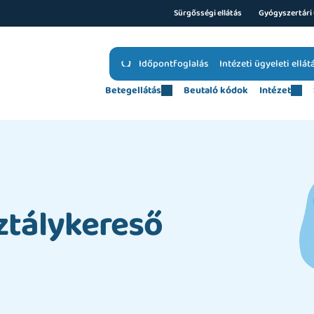
Sürgősségi ellátás
Gyógyszertári 
Időpontfoglalás
Intézeti ügyeleti ellát
Betegellátás
Beutaló kódok
Intézet
ztálykereső