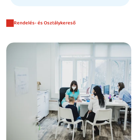
Beutaló kódok
Intézet
Rendelés- és Osztálykereső
Szülőknek
Gyerekeknek
HEIM Akadémia
Karrier