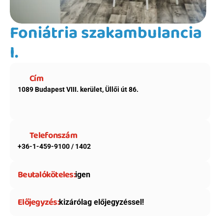
Foniátria szakambulancia 
I.
Cím
1089 Budapest VIII. kerület, Üllői út 86.
Telefonszám
+36-1-459-9100 / 1402
Beutalóköteles:
igen
Előjegyzés:
kizárólag előjegyzéssel!