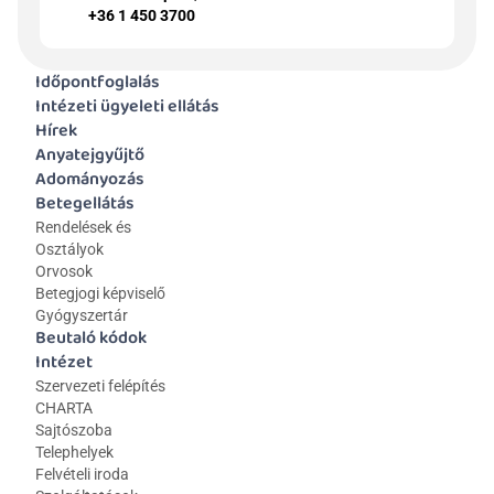
+36 1 450 3700
Időpontfoglalás
Intézeti ügyeleti ellátás
Hírek
Anyatejgyűjtő
Adományozás
Betegellátás
Rendelések és 
Osztályok
Orvosok
Betegjogi képviselő
Gyógyszertár
Beutaló kódok
Intézet
Szervezeti felépítés
CHARTA
Sajtószoba
Telephelyek
Felvételi iroda