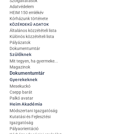
Szolgáltatások
Adatvédelem
HEIM 150 emlékév
Kórházunk története
KÖZÉRDEKŰ ADATOK
Általános közzétételi lista 
Különös közzétételi lista
Pályázatok
Dokumentumtár
Szülőknek
Mit tegyen, ha gyermeke...
Magazinok
Dokumentumtár
Gyerekeknek
Mesekuckó
Csepp barát
Palkó avatar
Heim Akadémia
Módszertani Igazgatóság
Kutatási és Fejlesztési 
Igazgatóság
Pályaorientáció