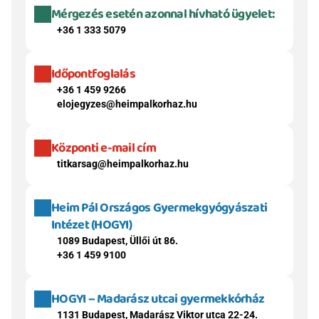
Mérgezés esetén azonnal hívható ügyelet:
+36 1 333 5079
Időpontfoglalás
+36 1 459 9266
elojegyzes@heimpalkorhaz.hu
Központi e-mail cím
titkarsag@heimpalkorhaz.hu
Heim Pál Országos Gyermekgyógyászati 
Intézet (HOGYI)
1089 Budapest, Üllői út 86.
+36 1 459 9100
HOGYI – Madarász utcai gyermekkórház
1131 Budapest, Madarász Viktor utca 22-24.