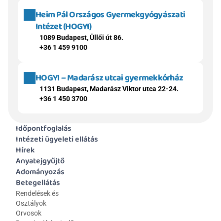
Heim Pál Országos Gyermekgyógyászati 
Intézet (HOGYI)
1089 Budapest, Üllői út 86.
+36 1 459 9100
HOGYI – Madarász utcai gyermekkórház
1131 Budapest, Madarász Viktor utca 22-24.
+36 1 450 3700
Időpontfoglalás
Intézeti ügyeleti ellátás
Hírek
Anyatejgyűjtő
Adományozás
Betegellátás
Rendelések és 
Osztályok
Orvosok