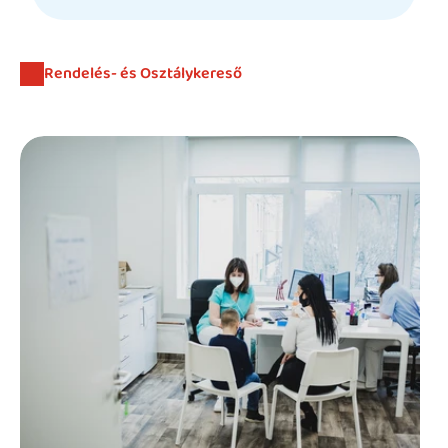
Beutaló kódok
Intézet
Rendelés- és Osztálykereső
Szülőknek
Gyerekeknek
HEIM Akadémia
Karrier