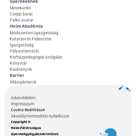
Gyerekeknek
Mesekuckó
Csepp barát
Palkó avatar
Heim Akadémia
Módszertani Igazgatóság
Kutatási és Fejlesztési 
Igazgatóság
Pályaorientáció
Kórházpedagógiai szolgálat
Könyvtár
Kiadványok
Karrier
Állásajánlatok
Adatvédelem
Impresszum
Cookie Beállítások
Akadálymentesítési nyilatkozat
Copyright © 
Heim Pál Országos 
Gyermekgyógyászati Intézet 