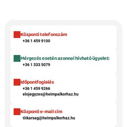
Központi telefonszám
+36 1 459 9100
Mérgezés esetén azonnal hívható ügyelet:
+36 1 333 5079
Időpontfoglalás
+36 1 459 9266
elojegyzes@heimpalkorhaz.hu
Központi e-mail cím
titkarsag@heimpalkorhaz.hu