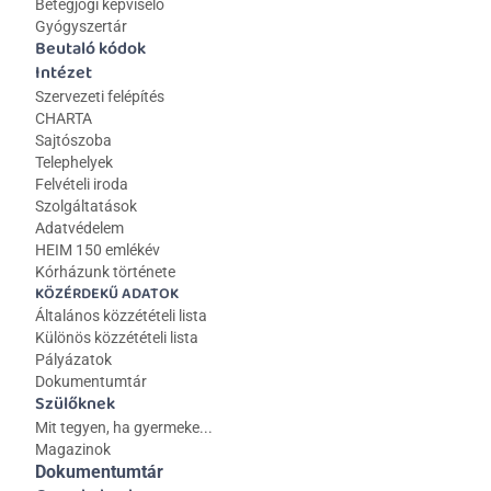
Betegjogi képviselő
Gyógyszertár
Beutaló kódok
Intézet
Szervezeti felépítés
CHARTA
Sajtószoba
Telephelyek
Felvételi iroda
Szolgáltatások
Adatvédelem
HEIM 150 emlékév
Kórházunk története
KÖZÉRDEKŰ ADATOK
Általános közzétételi lista 
Különös közzétételi lista
Pályázatok
Dokumentumtár
Szülőknek
Mit tegyen, ha gyermeke...
Magazinok
Dokumentumtár