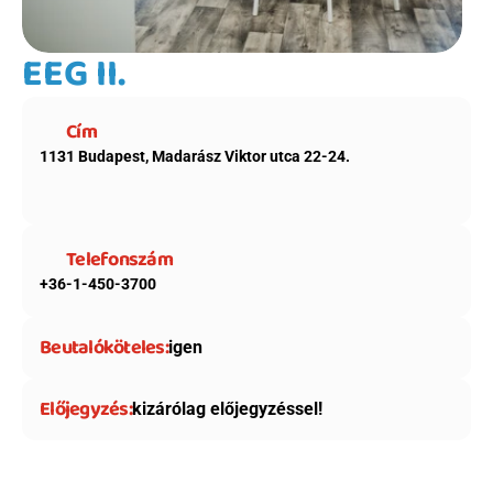
EEG II.
Cím
1131 Budapest, Madarász Viktor utca 22-24.
Telefonszám
+36-1-450-3700
Beutalóköteles:
igen
Előjegyzés:
kizárólag előjegyzéssel!