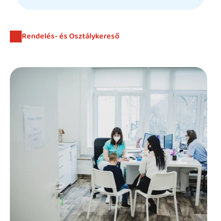
Beutaló kódok
Intézet
Rendelés- és Osztálykereső
Szülőknek
Gyerekeknek
HEIM Akadémia
Karrier