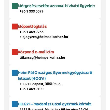
Mérgezés esetén azonnal hívható ügyelet:
+36 1 333 5079
Időpontfoglalás
+36 1 459 9266
elojegyzes@heimpalkorhaz.hu
Központi e-mail cím
titkarsag@heimpalkorhaz.hu
Heim Pál Országos Gyermekgyógyászati 
Intézet (HOGYI)
1089 Budapest, Üllői út 86.
+36 1 459 9100
HOGYI – Madarász utcai gyermekkórház
1131 Budapest, Madarász Viktor utca 22-24.