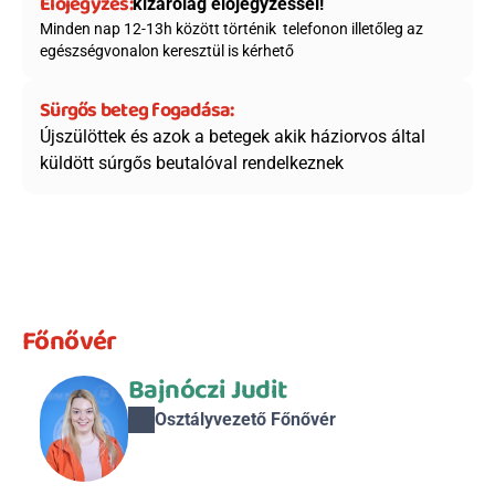
Előjegyzés:
kizárólag előjegyzéssel!
Minden nap 12-13h között történik  telefonon illetőleg az 
egészségvonalon keresztül is kérhető
Sürgős beteg fogadása:
Újszülöttek és azok a betegek akik háziorvos által 
küldött súrgős beutalóval rendelkeznek
Főnővér
Bajnóczi Judit
Osztályvezető Főnővér