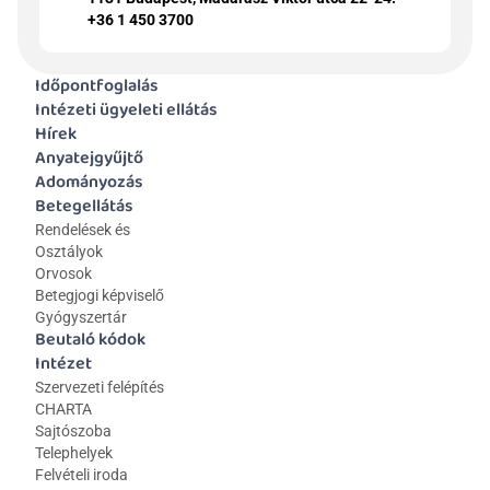
+36 1 450 3700
Időpontfoglalás
Intézeti ügyeleti ellátás
Hírek
Anyatejgyűjtő
Adományozás
Betegellátás
Rendelések és 
Osztályok
Orvosok
Betegjogi képviselő
Gyógyszertár
Beutaló kódok
Intézet
Szervezeti felépítés
CHARTA
Sajtószoba
Telephelyek
Felvételi iroda