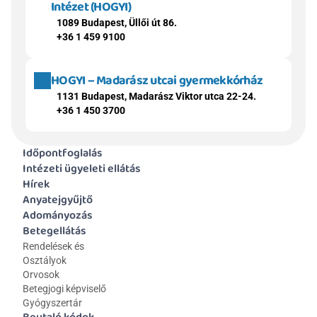
Intézet (HOGYI)
1089 Budapest, Üllői út 86.
+36 1 459 9100
HOGYI – Madarász utcai gyermekkórház
1131 Budapest, Madarász Viktor utca 22-24.
+36 1 450 3700
Időpontfoglalás
Intézeti ügyeleti ellátás
Hírek
Anyatejgyűjtő
Adományozás
Betegellátás
Rendelések és 
Osztályok
Orvosok
Betegjogi képviselő
Gyógyszertár