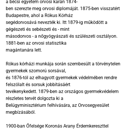
a bécsi egyetem orvosi karán 1874-
ben szerezte meg orvosi diplomáját. 1875-ben visszatért 
Budapestre, ahol a Rókus Kórház
segédorvosává nevezték ki. Itt 1879-ig működött a 
gégészeti és sebészeti és - mint
másodorvos - a nőgyógyászati és szülészeti osztályon. 
1881-ben az orvosi statisztika
magántanára lett.
Rókus kórházi munkája során szembesült a törvénytelen 
gyermekek szomorú sorsával,
és 1876-tól az elhagyott gyermekek védelmében rendre 
felszólalt és sorsuk jobbításáért
tevékenykedett. 1879-ben az országos gyermekvédelem 
részletes tervét dolgozta ki a
Belügyminisztérium felhívására, az Orvosegyesület 
megbízásából.
1900-ban Őfelsége Koronás Arany Érdemkereszttel 