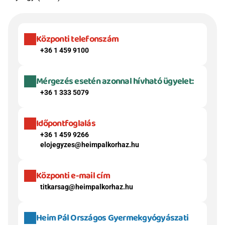
Központi telefonszám
+36 1 459 9100
Mérgezés esetén azonnal hívható ügyelet:
+36 1 333 5079
Időpontfoglalás
+36 1 459 9266
elojegyzes@heimpalkorhaz.hu
Központi e-mail cím
titkarsag@heimpalkorhaz.hu
Heim Pál Országos Gyermekgyógyászati 