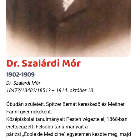
Dr. Szalárdi Mór
1902-1909
Dr. Szalárdi Mór
1847?/1848?/1851? – 1914. október 18.
Óbudán született, Spitzer Bernát kereskedő és Meitner 
Fanni gyermekeként.
Középiskolai tanulmányait Pesten végezte el, 1868-ban 
érettségizett. Felsőbb tanulmányait a
párizsi „École de Medicine” egyetemen kezdte meg, majd 