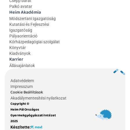
Csepp barát
Palkó avatar
Heim Akadémia
Módszertani Igazgatóság
Kutatási és Fejlesztési 
Igazgatóság
Pályaorientáció
Kórházpedagógiai szolgálat
Könyvtár
Kiadványok
Karrier
Állásajánlatok
Adatvédelem
Impresszum
Cookie Beállítások
Akadálymentesítési nyilatkozat
Copyright © 
Heim Pál Országos 
Gyermekgyógyászati Intézet 
2025
Készítette: