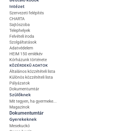
Beutaló kódok
Intézet
Szervezeti felépítés
CHARTA
Sajtószoba
Telephelyek
Felvételi iroda
Szolgáltatások
Adatvédelem
HEIM 150 emlékév
Kórházunk története
KÖZÉRDEKŰ ADATOK
Általános közzétételi lista 
Különös közzétételi lista
Pályázatok
Dokumentumtár
Szülőknek
Mit tegyen, ha gyermeke...
Magazinok
Dokumentumtár
Gyerekeknek
Mesekuckó