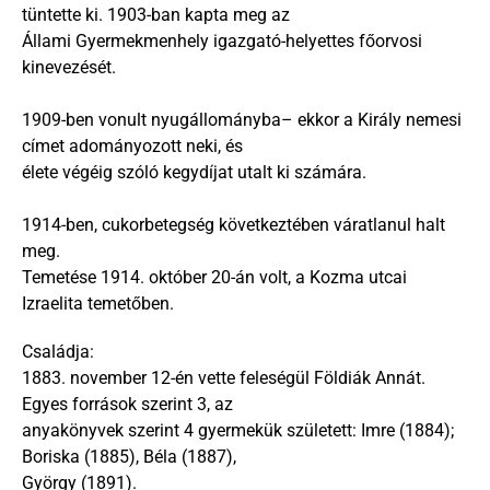
tüntette ki. 1903-ban kapta meg az
Állami Gyermekmenhely igazgató-helyettes főorvosi 
kinevezését.
1909-ben vonult nyugállományba– ekkor a Király nemesi 
címet adományozott neki, és
élete végéig szóló kegydíjat utalt ki számára.
1914-ben, cukorbetegség következtében váratlanul halt 
meg. 
Temetése 1914. október 20-án volt, a Kozma utcai 
Izraelita temetőben.
Családja:
1883. november 12-én vette feleségül Földiák Annát. 
Egyes források szerint 3, az
anyakönyvek szerint 4 gyermekük született: Imre (1884); 
Boriska (1885), Béla (1887),
György (1891).