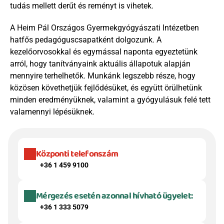
tudás mellett derűt és reményt is vihetek. 
A Heim Pál Országos Gyermekgyógyászati Intézetben 
hatfős pedagóguscsapatként dolgozunk. A 
kezelőorvosokkal és egymással naponta egyeztetünk 
arról, hogy tanítványaink aktuális állapotuk alapján 
mennyire terhelhetők. Munkánk legszebb része, hogy 
közösen követhetjük fejlődésüket, és együtt örülhetünk 
minden eredményüknek, valamint a gyógyulásuk felé tett 
valamennyi lépésüknek.
Központi telefonszám
+36 1 459 9100
Mérgezés esetén azonnal hívható ügyelet:
+36 1 333 5079