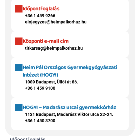
Időpontfoglalás
+36 1 459 9266
elojegyzes@heimpalkorhaz.hu
Központi e-mail cím
titkarsag@heimpalkorhaz.hu
Heim Pál Országos Gyermekgyógyászati 
Intézet (HOGYI)
1089 Budapest, Üllői út 86.
+36 1 459 9100
HOGYI – Madarász utcai gyermekkórház
1131 Budapest, Madarász Viktor utca 22-24.
+36 1 450 3700
Időpontfoglalás