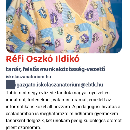
Réfi Oszkó Ildikó
tanár, felsős munkaközösség-vezető 
iskolaszanatorium.hu
igazgato.iskolaszanatorium@ebtk.hu
Több mint négy évtizede tanítok magyar nyelvet és 
irodalmat, történelmet, valamint drámát, emellett az 
informatika is közel áll hozzám. A pedagógusi hivatás a 
családomban is meghatározó: mindhárom gyermekem 
tanárként dolgozik, két unokám pedig különleges örömöt 
jelent számomra.