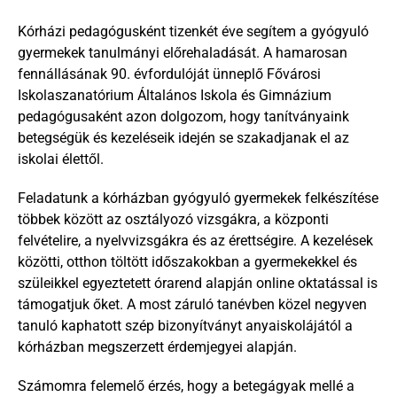
Kórházi pedagógusként tizenkét éve segítem a gyógyuló 
gyermekek tanulmányi előrehaladását. A hamarosan 
fennállásának 90. évfordulóját ünneplő Fővárosi 
Iskolaszanatórium Általános Iskola és Gimnázium 
pedagógusaként azon dolgozom, hogy tanítványaink 
betegségük és kezeléseik idején se szakadjanak el az 
iskolai élettől.
Feladatunk a kórházban gyógyuló gyermekek felkészítése 
többek között az osztályozó vizsgákra, a központi 
felvételire, a nyelvvizsgákra és az érettségire. A kezelések 
közötti, otthon töltött időszakokban a gyermekekkel és 
szüleikkel egyeztetett órarend alapján online oktatással is 
támogatjuk őket. A most záruló tanévben közel negyven 
tanuló kaphatott szép bizonyítványt anyaiskolájától a 
kórházban megszerzett érdemjegyei alapján.
Számomra felemelő érzés, hogy a betegágyak mellé a 