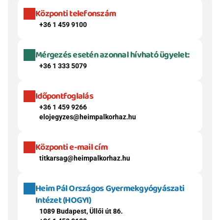
Központi telefonszám
+36 1 459 9100
Mérgezés esetén azonnal hívható ügyelet:
+36 1 333 5079
Időpontfoglalás
+36 1 459 9266
elojegyzes@heimpalkorhaz.hu
Központi e-mail cím
titkarsag@heimpalkorhaz.hu
Heim Pál Országos Gyermekgyógyászati 
Intézet (HOGYI)
1089 Budapest, Üllői út 86.