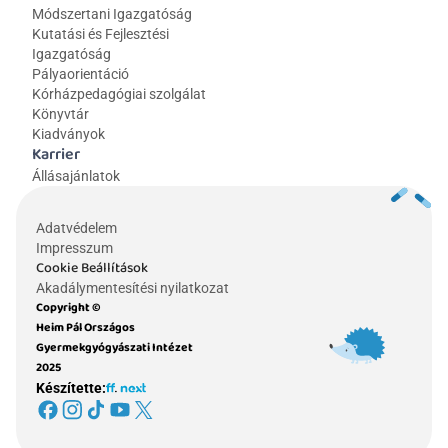
Módszertani Igazgatóság
Kutatási és Fejlesztési 
Igazgatóság
Pályaorientáció
Kórházpedagógiai szolgálat
Könyvtár
Kiadványok
Karrier
Állásajánlatok
Adatvédelem
Impresszum
Cookie Beállítások
Akadálymentesítési nyilatkozat
Copyright © 
Heim Pál Országos 
Gyermekgyógyászati Intézet 
2025
Készítette: