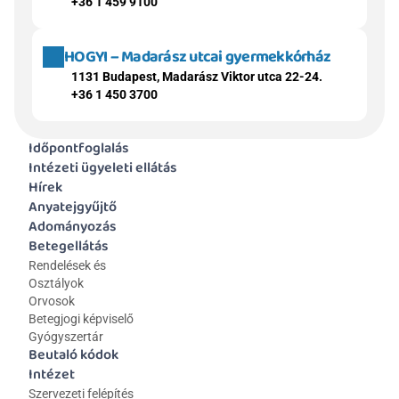
+36 1 459 9100
HOGYI – Madarász utcai gyermekkórház
1131 Budapest, Madarász Viktor utca 22-24.
+36 1 450 3700
Időpontfoglalás
Intézeti ügyeleti ellátás
Hírek
Anyatejgyűjtő
Adományozás
Betegellátás
Rendelések és 
Osztályok
Orvosok
Betegjogi képviselő
Gyógyszertár
Beutaló kódok
Intézet
Szervezeti felépítés