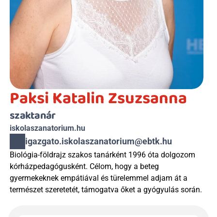
Paksi Katalin Zsuzsanna
szaktanár
iskolaszanatorium.hu
igazgato.iskolaszanatorium@ebtk.hu
Biológia-földrajz szakos tanárként 1996 óta dolgozom 
kórházpedagógusként. Célom, hogy a beteg 
gyermekeknek empátiával és türelemmel adjam át a 
természet szeretetét, támogatva őket a gyógyulás során.