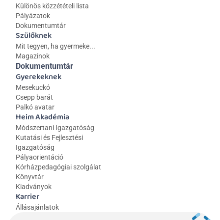
Különös közzétételi lista
Pályázatok
Dokumentumtár
Szülőknek
Mit tegyen, ha gyermeke...
Magazinok
Dokumentumtár
Gyerekeknek
Mesekuckó
Csepp barát
Palkó avatar
Heim Akadémia
Módszertani Igazgatóság
Kutatási és Fejlesztési 
Igazgatóság
Pályaorientáció
Kórházpedagógiai szolgálat
Könyvtár
Kiadványok
Karrier
Állásajánlatok