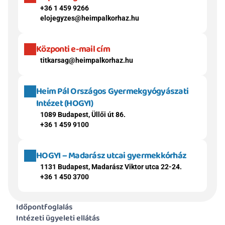
+36 1 459 9266
elojegyzes@heimpalkorhaz.hu
Központi e-mail cím
titkarsag@heimpalkorhaz.hu
Heim Pál Országos Gyermekgyógyászati 
Intézet (HOGYI)
1089 Budapest, Üllői út 86.
+36 1 459 9100
HOGYI – Madarász utcai gyermekkórház
1131 Budapest, Madarász Viktor utca 22-24.
+36 1 450 3700
Időpontfoglalás
Intézeti ügyeleti ellátás