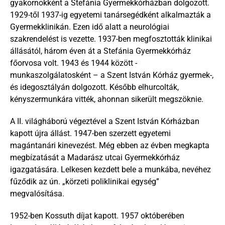
gyakornokként a Stefánia Gyermekkórházban dolgozott. 
1929-től 1937-ig egyetemi tanársegédként alkalmazták a 
Gyermekklinikán. Ezen idő alatt a neurológiai 
szakrendelést is vezette. 1937-ben megfosztották klinikai 
állásától, három éven át a Stefánia Gyermekkórház 
főorvosa volt. 1943 és 1944 között - 
munkaszolgálatosként – a Szent István Kórház gyermek-, 
és idegosztályán dolgozott. Később elhurcolták, 
kényszermunkára vitték, ahonnan sikerült megszöknie.
A II. világháború végeztével a Szent István Kórházban 
kapott újra állást. 1947-ben szerzett egyetemi 
magántanári kinevezést. Még ebben az évben megkapta 
megbízatását a Madarász utcai Gyermekkórház 
igazgatására. Lelkesen kezdett bele a munkába, nevéhez 
fűződik az ún. „körzeti poliklinikai egység” 
megvalósítása.
1952-ben Kossuth díjat kapott. 1957 októberében 