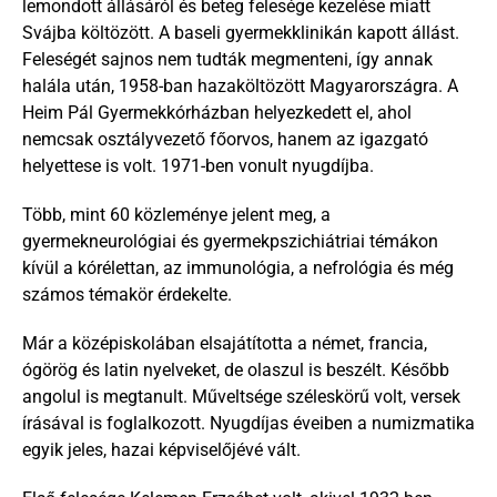
lemondott állásáról és beteg felesége kezelése miatt 
Svájba költözött. A baseli gyermekklinikán kapott állást. 
Feleségét sajnos nem tudták megmenteni, így annak 
halála után, 1958-ban hazaköltözött Magyarországra. A 
Heim Pál Gyermekkórházban helyezkedett el, ahol 
nemcsak osztályvezető főorvos, hanem az igazgató 
helyettese is volt. 1971-ben vonult nyugdíjba.
Több, mint 60 közleménye jelent meg, a 
gyermekneurológiai és gyermekpszichiátriai témákon 
kívül a kórélettan, az immunológia, a nefrológia és még 
számos témakör érdekelte.
Már a középiskolában elsajátította a német, francia, 
ógörög és latin nyelveket, de olaszul is beszélt. Később 
angolul is megtanult. Műveltsége széleskörű volt, versek 
írásával is foglalkozott. Nyugdíjas éveiben a numizmatika 
egyik jeles, hazai képviselőjévé vált.