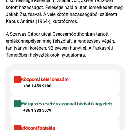
Első felesége Kelemen Erzsébet volt, akivel 1932-ben 
kötött házasságot. Felesége halála után ismerkedett meg 
Jakab Zsuzsával. A vele kötött házasságából született 
Kapus András (1964-), kutatóorvos.
A Szarvas Gábor utcai Csecsemőotthonban tartott 
emlékünnepélyen még felszólalt, a rendezvény végén, 
tanítványai körében, 92 évesen hunyt el. A Farkasréti 
Temetőben helyezték örök nyugalomra.
Központi telefonszám
+36 1 459 9100
Mérgezés esetén azonnal hívható ügyelet:
+36 1 333 5079
Időpontfoglalás