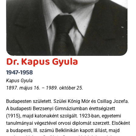
Dr. Kapus Gyula
1947-1958
Kapus Gyula
1897. május 16. – 1989. október 25.
Budapesten született. Szülei Kőnig Mór és Csillag Jozefa. 
A budapesti Berzsenyi Gimnáziumban érettségizett 
(1915), majd katonaként szolgált. 1923-ban, egyetemi 
tanulmányai végeztével orvosi diplomát szerzett. Elsőként 
a budapesti, III. számú Belklinikán kapott állást, majd 