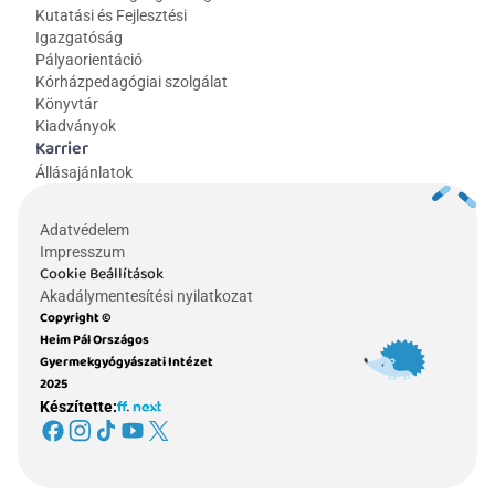
Kutatási és Fejlesztési 
Igazgatóság
Pályaorientáció
Kórházpedagógiai szolgálat
Könyvtár
Kiadványok
Karrier
Állásajánlatok
Adatvédelem
Impresszum
Cookie Beállítások
Akadálymentesítési nyilatkozat
Copyright © 
Heim Pál Országos 
Gyermekgyógyászati Intézet 
2025
Készítette: