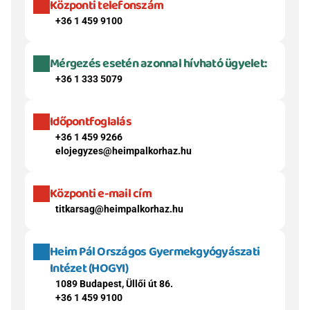
Központi telefonszám
+36 1 459 9100
Mérgezés esetén azonnal hívható ügyelet:
+36 1 333 5079
Időpontfoglalás
+36 1 459 9266
elojegyzes@heimpalkorhaz.hu
Központi e-mail cím
titkarsag@heimpalkorhaz.hu
Heim Pál Országos Gyermekgyógyászati 
Intézet (HOGYI)
1089 Budapest, Üllői út 86.
+36 1 459 9100