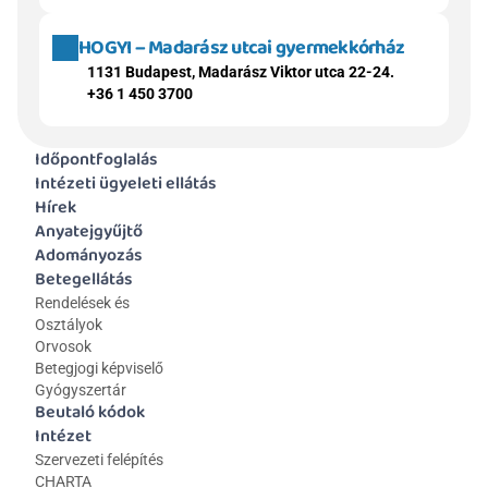
HOGYI – Madarász utcai gyermekkórház
1131 Budapest, Madarász Viktor utca 22-24.
+36 1 450 3700
Időpontfoglalás
Intézeti ügyeleti ellátás
Hírek
Anyatejgyűjtő
Adományozás
Betegellátás
Rendelések és 
Osztályok
Orvosok
Betegjogi képviselő
Gyógyszertár
Beutaló kódok
Intézet
Szervezeti felépítés
CHARTA