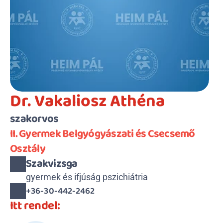
Dr. Vakaliosz Athéna
szakorvos
II. Gyermek Belgyógyászati és Csecsemő 
Osztály
Szakvizsga
gyermek és ifjúság pszichiátria
+36-30-442-2462
Itt rendel: