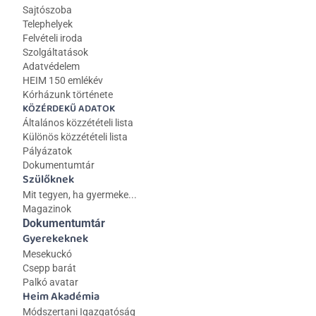
Sajtószoba
Telephelyek
Felvételi iroda
Szolgáltatások
Adatvédelem
HEIM 150 emlékév
Kórházunk története
KÖZÉRDEKŰ ADATOK
Általános közzétételi lista 
Különös közzétételi lista
Pályázatok
Dokumentumtár
Szülőknek
Mit tegyen, ha gyermeke...
Magazinok
Dokumentumtár
Gyerekeknek
Mesekuckó
Csepp barát
Palkó avatar
Heim Akadémia
Módszertani Igazgatóság