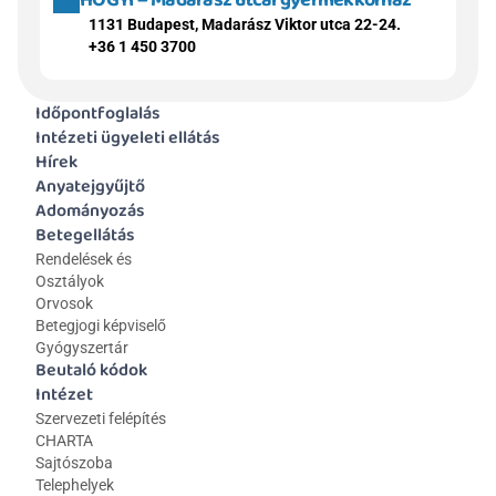
HOGYI – Madarász utcai gyermekkórház
1131 Budapest, Madarász Viktor utca 22-24.
+36 1 450 3700
Időpontfoglalás
Intézeti ügyeleti ellátás
Hírek
Anyatejgyűjtő
Adományozás
Betegellátás
Rendelések és 
Osztályok
Orvosok
Betegjogi képviselő
Gyógyszertár
Beutaló kódok
Intézet
Szervezeti felépítés
CHARTA
Sajtószoba
Telephelyek