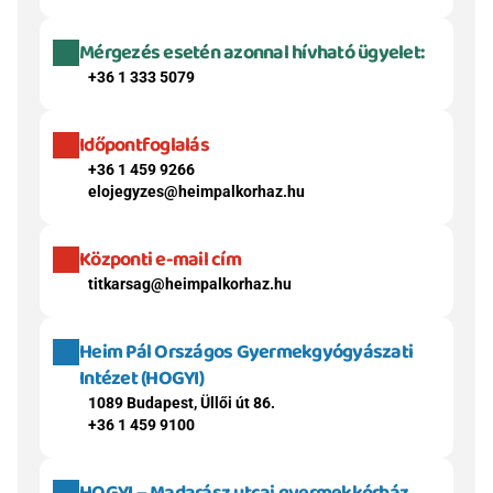
Mérgezés esetén azonnal hívható ügyelet:
+36 1 333 5079
Időpontfoglalás
+36 1 459 9266
elojegyzes@heimpalkorhaz.hu
Központi e-mail cím
titkarsag@heimpalkorhaz.hu
Heim Pál Országos Gyermekgyógyászati 
Intézet (HOGYI)
1089 Budapest, Üllői út 86.
+36 1 459 9100