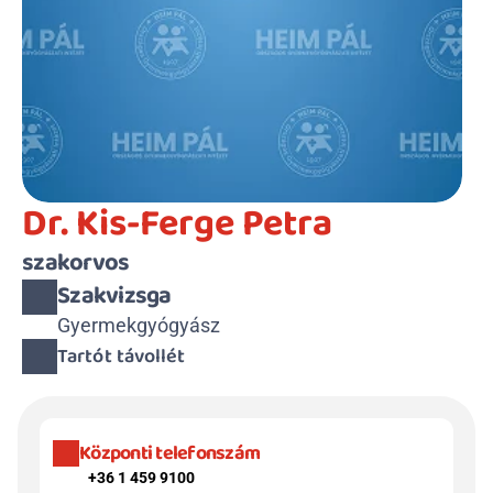
Dr. Kis-Ferge Petra
szakorvos
Szakvizsga
Gyermekgyógyász
Tartót távollét
Központi telefonszám
+36 1 459 9100