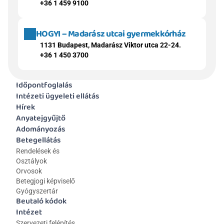
+36 1 459 9100
HOGYI – Madarász utcai gyermekkórház
1131 Budapest, Madarász Viktor utca 22-24.
+36 1 450 3700
Időpontfoglalás
Intézeti ügyeleti ellátás
Hírek
Anyatejgyűjtő
Adományozás
Betegellátás
Rendelések és 
Osztályok
Orvosok
Betegjogi képviselő
Gyógyszertár
Beutaló kódok
Intézet
Szervezeti felépítés