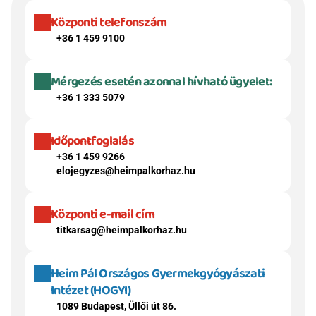
Központi telefonszám
+36 1 459 9100
Mérgezés esetén azonnal hívható ügyelet:
+36 1 333 5079
Időpontfoglalás
+36 1 459 9266
elojegyzes@heimpalkorhaz.hu
Központi e-mail cím
titkarsag@heimpalkorhaz.hu
Heim Pál Országos Gyermekgyógyászati 
Intézet (HOGYI)
1089 Budapest, Üllői út 86.