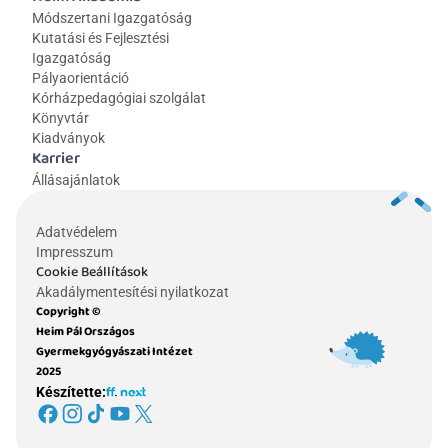
Módszertani Igazgatóság
Kutatási és Fejlesztési 
Igazgatóság
Pályaorientáció
Kórházpedagógiai szolgálat
Könyvtár
Kiadványok
Karrier
Állásajánlatok
Adatvédelem
Impresszum
Cookie Beállítások
Akadálymentesítési nyilatkozat
Copyright © 
Heim Pál Országos 
Gyermekgyógyászati Intézet 
2025
Készítette: