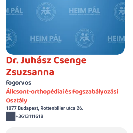
Dr. Juhász Csenge 
Zsuzsanna
fogorvos
Állcsont-orthopédiai és Fogszabályozási 
Osztály
1077 Budapest, Rottenbiller utca 26.
+3613111618