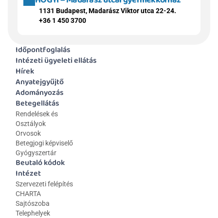
HOGYI – Madarász utcai gyermekkórház
1131 Budapest, Madarász Viktor utca 22-24.
+36 1 450 3700
Időpontfoglalás
Intézeti ügyeleti ellátás
Hírek
Anyatejgyűjtő
Adományozás
Betegellátás
Rendelések és 
Osztályok
Orvosok
Betegjogi képviselő
Gyógyszertár
Beutaló kódok
Intézet
Szervezeti felépítés
CHARTA
Sajtószoba
Telephelyek