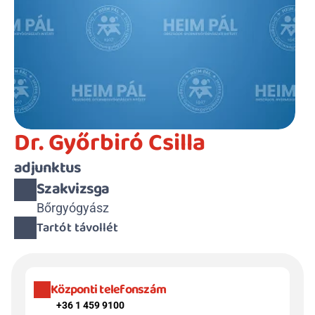
Dr. Győrbiró Csilla
adjunktus
Szakvizsga
Bőrgyógyász
Tartót távollét
Központi telefonszám
+36 1 459 9100