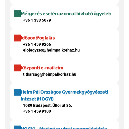
Mérgezés esetén azonnal hívható ügyelet:
+36 1 333 5079
Időpontfoglalás
+36 1 459 9266
elojegyzes@heimpalkorhaz.hu
Központi e-mail cím
titkarsag@heimpalkorhaz.hu
Heim Pál Országos Gyermekgyógyászati 
Intézet (HOGYI)
1089 Budapest, Üllői út 86.
+36 1 459 9100