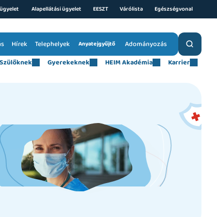
ügyelet 
Alapellátási ügyelet
EESZT
Várólista
Egészségvonal
ás
Hírek
Telephelyek
Adományozás
Anyatejgyűjtő
Szülőknek
Gyerekeknek
HEIM Akadémia
Karrier