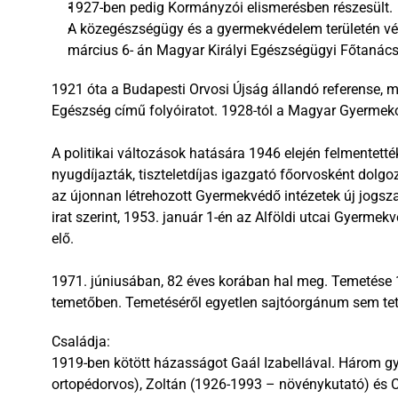
1927-ben pedig Kormányzói elismerésben részesült. 
A közegészségügy és a gyermekvédelem területén vé
március 6- án Magyar Királyi Egészségügyi Főtanácso
1921 óta a Budapesti Orvosi Újság állandó referense, ma
Egészség című folyóiratot. 1928-tól a Magyar Gyermeko
A politikai változások hatására 1946 elején felmentették
nyugdíjazták, tiszteletdíjas igazgató főorvosként dolg
az újonnan létrehozott Gyermekvédő intézetek új jogszab
irat szerint, 1953. január 1-én az Alföldi utcai Gyermek
elő. 
1971. júniusában, 82 éves korában hal meg. Temetése 19
temetőben. Temetéséről egyetlen sajtóorgánum sem tett
Családja: 
1919-ben kötött házasságot Gaál Izabellával. Három gy
ortopédorvos), Zoltán (1926-1993 – növénykutató) és 