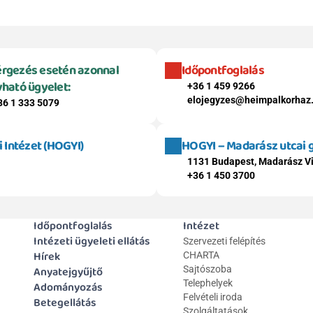
rgezés esetén azonnal 
Időpontfoglalás
vható ügyelet:
+36 1 459 9266
elojegyzes@heimpalkorhaz
36 1 333 5079
Intézet (HOGYI)
HOGYI – Madarász utcai
1131 Budapest, Madarász Vi
+36 1 450 3700
Időpontfoglalás
Intézet
Intézeti ügyeleti ellátás
Szervezeti felépítés
Hírek
CHARTA
Anyatejgyűjtő
Sajtószoba
Telephelyek
Adományozás
Felvételi iroda
Betegellátás
Szolgáltatások