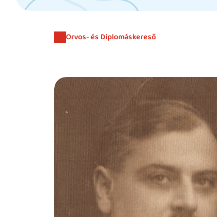
Orvos- és Diplomáskereső