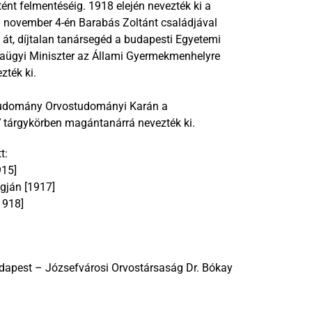
ént felmentéséig. 1918 elején nevezték ki a 
 november 4-én Barabás Zoltánt családjával 
át, díjtalan tanársegéd a budapesti Egyetemi 
kaügyi Miniszter az Állami Gyermekmenhelyre 
ték ki. 
1929-ben a Budapesti Magyar Királyi Pázmány Péter Tudomány Orvostudományi Karán a 
”
 tárgykörben magántanárrá nevezték ki. 
t:
915]
gján [1917]
1918]
 
dapest – Józsefvárosi Orvostársaság Dr. Bókay 