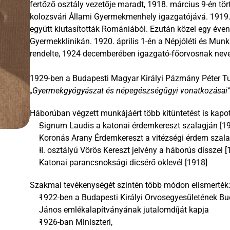
fertőző osztály vezetője maradt, 1918. március 9-én tört
kolozsvári Állami Gyermekmenhely igazgatójává. 1919.
együtt kiutasították Romániából. Ezután közel egy éven 
Gyermekklinikán. 1920. április 1-én a Népjóléti és Mun
rendelte, 1924 decemberében igazgató-főorvosnak nevez
„Gyermekgyógyászat és népegészségügyi vonatkozásai
Háborúban végzett munkájáért több kitüntetést is kapot
Signum Laudis a katonai érdemkereszt szalagján [1
Koronás Arany Érdemkereszt a vitézségi érdem szala
II. osztályú Vörös Kereszt jelvény a háborús dísszel [
Katonai parancsnoksági dicsérő oklevél [1918]
Szakmai tevékenységét szintén több módon elismerték:
1922-ben a Budapesti Királyi Orvosegyesületének Bu
János emlékalapítványának jutalomdíját kapja
1926-ban Miniszteri, 