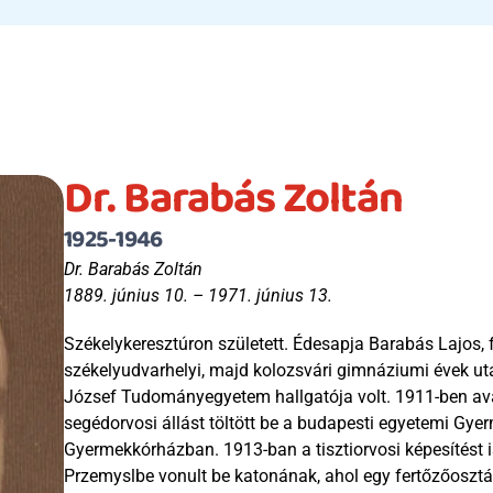
Dr. Barabás Zoltán
1925-1946
Dr. Barabás Zoltán
1889. június 10. – 1971. június 13.
Székelykeresztúron született. Édesapja Barabás Lajos, 
székelyudvarhelyi, majd kolozsvári gimnáziumi évek utá
József Tudományegyetem hallgatója volt. 1911-ben avat
segédorvosi állást töltött be a budapesti egyetemi Gyer
Gyermekkórházban. 1913-ban a tisztiorvosi képesítést i
Przemyslbe vonult be katonának, ahol egy fertőzőosztál