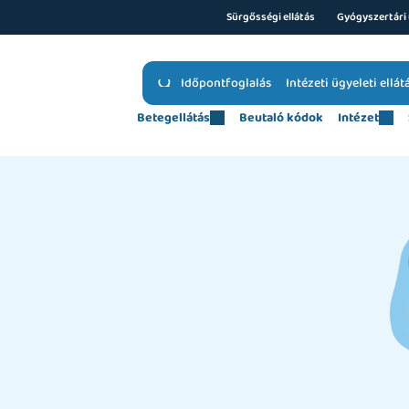
Sürgősségi ellátás
Gyógyszertári 
Időpontfoglalás
Intézeti ügyeleti ellát
Betegellátás
Beutaló kódok
Intézet