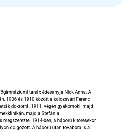
főgimnáziumi tanár; édesanyja Nick Anna. A 
n, 1906 és 1910 között a kolozsvári Ferenc 
ták doktorrá. 1911. végén gyakornoki, majd 
mekklinikán, majd a Stefánia 
s megszerezte. 1914-ben, a háború kitörésekor 
yon dolgozott. A háború után továbbra is a 