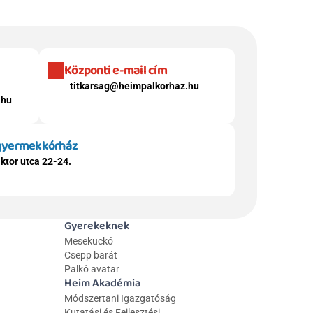
Központi e-mail cím
titkarsag@heimpalkorhaz.hu
.hu
 gyermekkórház
ktor utca 22-24.
Gyerekeknek
Mesekuckó
Csepp barát
Palkó avatar
Heim Akadémia
Módszertani Igazgatóság
Kutatási és Fejlesztési 