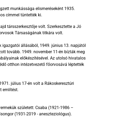
gzett munkássága elismeréseként 1935. 
s címmel tüntették ki. 
jd társszerkesztője volt. Szerkesztette a Jó 
rvosok Társaságának titkára volt. 
 igazgatói állásából, 1949. június 13. napjától 
ozott tovább. 1949. november 11-én bízták meg 
ályainak előkészítésével. Az utolsó hivatalos 
védő otthon intézetvezető főorvosává léptették 
71. július 17-én volt a Rákoskeresztúri 
 említést.
ermekük született: Csaba (1921-1986 – 
Csongor (1931-2019 - aneszteziológus).