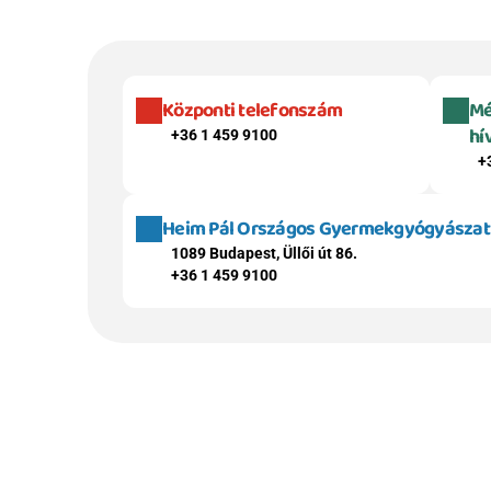
Központi telefonszám
Mé
hí
+36 1 459 9100
+
Heim Pál Országos Gyermekgyógyászati 
1089 Budapest, Üllői út 86.
+36 1 459 9100