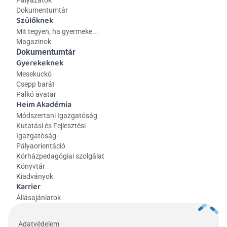
Pályázatok
Dokumentumtár
Szülőknek
Mit tegyen, ha gyermeke...
Magazinok
Dokumentumtár
Gyerekeknek
Mesekuckó
Csepp barát
Palkó avatar
Heim Akadémia
Módszertani Igazgatóság
Kutatási és Fejlesztési 
Igazgatóság
Pályaorientáció
Kórházpedagógiai szolgálat
Könyvtár
Kiadványok
Karrier
Állásajánlatok
Adatvédelem