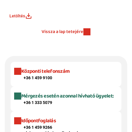
Letöltés
Vissza a lap tetejére
Központi telefonszám
+36 1 459 9100
Mérgezés esetén azonnal hívható ügyelet:
+36 1 333 5079
Időpontfoglalás
+36 1 459 9266