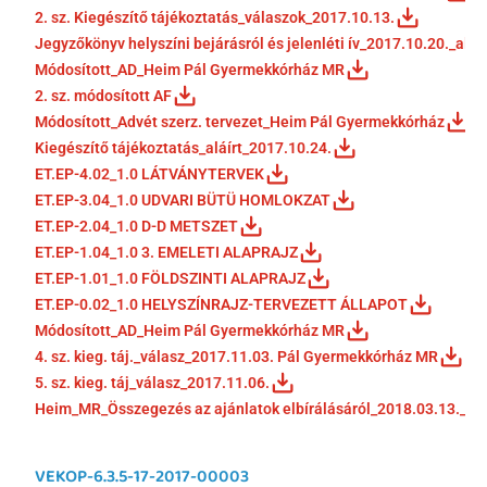
2. sz. Kiegészítő tájékoztatás_válaszok_2017.10.13.
Jegyzőkönyv helyszíni bejárásról és jelenléti ív_2017.10.20._aláír
Módosított_AD_Heim Pál Gyermekkórház MR
2. sz. módosított AF
Módosított_Advét szerz. tervezet_Heim Pál Gyermekkórház
Kiegészítő tájékoztatás_aláírt_2017.10.24.
ET.EP-4.02_1.0 LÁTVÁNYTERVEK
ET.EP-3.04_1.0 UDVARI BÜTÜ HOMLOKZAT
ET.EP-2.04_1.0 D-D METSZET
ET.EP-1.04_1.0 3. EMELETI ALAPRAJZ
ET.EP-1.01_1.0 FÖLDSZINTI ALAPRAJZ
ET.EP-0.02_1.0 HELYSZÍNRAJZ-TERVEZETT ÁLLAPOT
Módosított_AD_Heim Pál Gyermekkórház MR
4. sz. kieg. táj._válasz_2017.11.03. Pál Gyermekkórház MR
5. sz. kieg. táj_válasz_2017.11.06.
Heim_MR_Összegezés az ajánlatok elbírálásáról_2018.03.13._alá
VEKOP-6.3.5-17-2017-00003