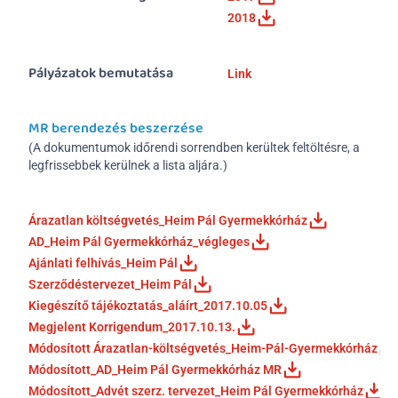
2018
Pályázatok bemutatása
Link
MR berendezés beszerzése
(A dokumentumok időrendi sorrendben kerültek feltöltésre, a 
legfrissebbek kerülnek a lista aljára.)
Árazatlan költségvetés_Heim Pál Gyermekkórház
AD_Heim Pál Gyermekkórház_végleges
Ajánlati felhívás_Heim Pál
Szerződéstervezet_Heim Pál
Kiegészítő tájékoztatás_aláírt_2017.10.05
Megjelent Korrigendum_2017.10.13.
Módosított Árazatlan-költségvetés_Heim-Pál-Gyermekkórház
Módosított_AD_Heim Pál Gyermekkórház MR
Módosított_Advét szerz. tervezet_Heim Pál Gyermekkórház