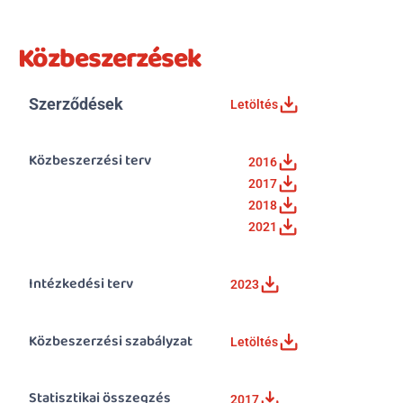
Beutaló kódok
Közbeszerzések
Intézet
Szülőknek
Gyerekeknek
Szerződések
Letöltés
HEIM Akadémia
Karrier
Közbeszerzési terv
2016
2017
2018
2021
Intézkedési terv
2023
Közbeszerzési szabályzat
Letöltés
Statisztikai összegzés 
2017