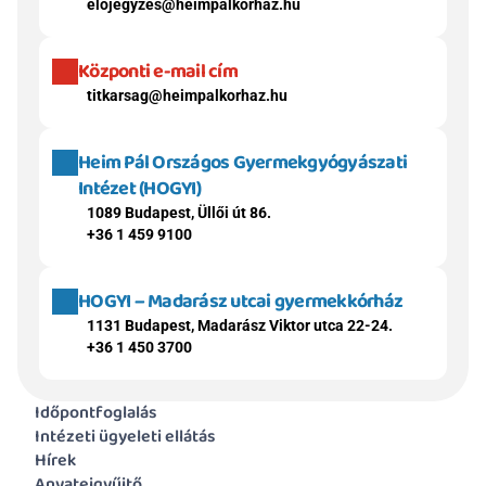
elojegyzes@heimpalkorhaz.hu
Központi e-mail cím
titkarsag@heimpalkorhaz.hu
Heim Pál Országos Gyermekgyógyászati 
Intézet (HOGYI)
1089 Budapest, Üllői út 86.
+36 1 459 9100
HOGYI – Madarász utcai gyermekkórház
1131 Budapest, Madarász Viktor utca 22-24.
+36 1 450 3700
Időpontfoglalás
Intézeti ügyeleti ellátás
Hírek
Anyatejgyűjtő