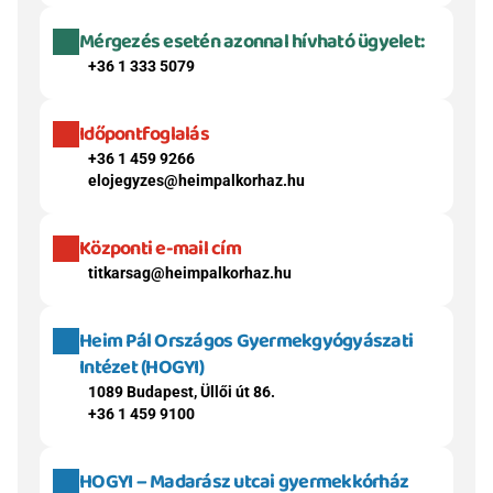
Mérgezés esetén azonnal hívható ügyelet:
+36 1 333 5079
Időpontfoglalás
+36 1 459 9266
elojegyzes@heimpalkorhaz.hu
Központi e-mail cím
titkarsag@heimpalkorhaz.hu
Heim Pál Országos Gyermekgyógyászati 
Intézet (HOGYI)
1089 Budapest, Üllői út 86.
+36 1 459 9100
HOGYI – Madarász utcai gyermekkórház