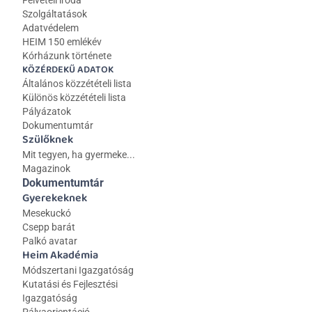
Felvételi iroda
Szolgáltatások
Adatvédelem
HEIM 150 emlékév
Kórházunk története
KÖZÉRDEKŰ ADATOK
Általános közzétételi lista 
Különös közzétételi lista
Pályázatok
Dokumentumtár
Szülőknek
Mit tegyen, ha gyermeke...
Magazinok
Dokumentumtár
Gyerekeknek
Mesekuckó
Csepp barát
Palkó avatar
Heim Akadémia
Módszertani Igazgatóság
Kutatási és Fejlesztési 
Igazgatóság