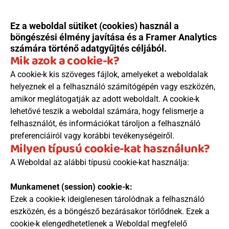
Beutaló kódok
Ez a weboldal sütiket (cookies) használ a 
Intézet
böngészési élmény javítása és a Framer Analytics 
Szülőknek
számára történő adatgyűjtés céljából.
Gyerekeknek
Mik azok a cookie-k?
HEIM Akadémia
A cookie-k kis szöveges fájlok, amelyeket a weboldalak 
Karrier
helyeznek el a felhasználó számítógépén vagy eszközén, 
amikor meglátogatják az adott weboldalt. A cookie-k 
lehetővé teszik a weboldal számára, hogy felismerje a 
felhasználót, és információkat tároljon a felhasználó 
preferenciáiról vagy korábbi tevékenységeiről.
Milyen típusú cookie-kat használunk?
A Weboldal az alábbi típusú cookie-kat használja:
Munkamenet (session) cookie-k:
Ezek a cookie-k ideiglenesen tárolódnak a felhasználó 
eszközén, és a böngésző bezárásakor törlődnek. Ezek a 
cookie-k elengedhetetlenek a Weboldal megfelelő 