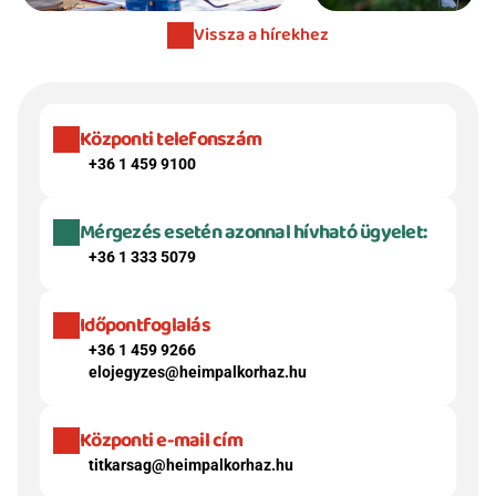
Vissza a hírekhez
Központi telefonszám
+36 1 459 9100
Mérgezés esetén azonnal hívható ügyelet:
+36 1 333 5079
Időpontfoglalás
+36 1 459 9266
elojegyzes@heimpalkorhaz.hu
Központi e-mail cím
titkarsag@heimpalkorhaz.hu