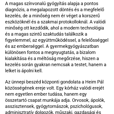
A magas színvonalú gyógyítás alapja a pontos 
diagnózis, a megalapozott döntés és a megfelelő 
kezelés, de a minőség nem ér véget a korszerű 
eszközöknél és a szakmai protokolloknál. A valódi 
minőség ott kezdődik, ahol a modern technológia 
és a magas szintű szaktudás találkozik a 
figyelemmel, az együttműködéssel, a felelősséggel 
és az emberséggel. A gyermekgyógyászatban 
különösen fontos a megnyugtatás, a bizalom 
kialakítása és a méltóság megőrzése, hiszen a 
kezelés során gyakran nemcsak a testet, hanem a 
lelket is ápolni kell.
Az ünnepi beszéd központi gondolata a Heim Pál 
közösségének ereje volt. Egy kórház valódi erejét 
nem egyetlen ember tudása, hanem egy 
összetartó csapat munkája adja. Orvosok, ápolók, 
asszisztensek, gyógytornászok, pszichológusok, 
adminisztratív dolgozók, műszaki, gazdasági és 