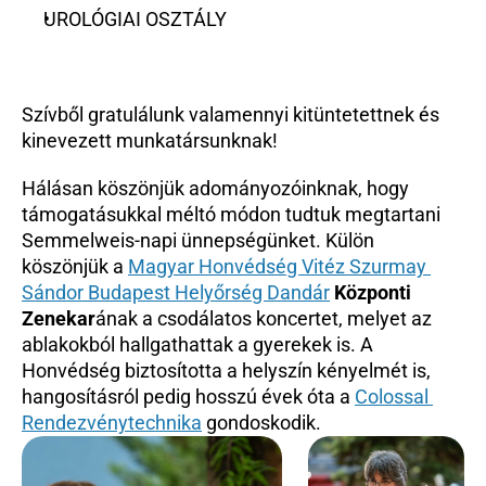
UROLÓGIAI OSZTÁLY
Szívből gratulálunk valamennyi kitüntetettnek és 
kinevezett munkatársunknak!
Hálásan köszönjük adományozóinknak, hogy 
támogatásukkal méltó módon tudtuk megtartani 
Semmelweis-napi ünnepségünket. Külön 
köszönjük a 
Magyar Honvédség Vitéz Szurmay 
Sándor Budapest Helyőrség Dandár
Központi 
Zenekar
ának a csodálatos koncertet, melyet az 
ablakokból hallgathattak a gyerekek is. A 
Honvédség biztosította a helyszín kényelmét is, 
hangosításról pedig hosszú évek óta a 
Colossal 
Rendezvénytechnika
 gondoskodik.