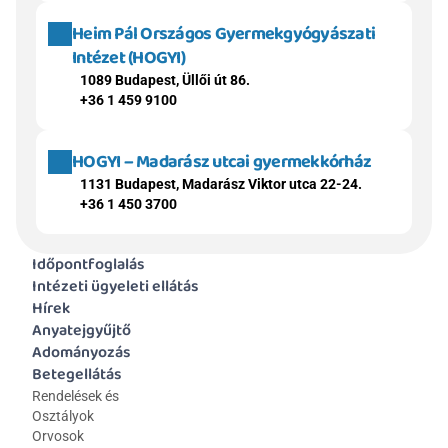
Heim Pál Országos Gyermekgyógyászati 
Intézet (HOGYI)
1089 Budapest, Üllői út 86.
+36 1 459 9100
HOGYI – Madarász utcai gyermekkórház
1131 Budapest, Madarász Viktor utca 22-24.
+36 1 450 3700
Időpontfoglalás
Intézeti ügyeleti ellátás
Hírek
Anyatejgyűjtő
Adományozás
Betegellátás
Rendelések és 
Osztályok
Orvosok