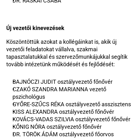
DR. RÁSKAI CSABA
Új vezetői kinevezések
Köszöntöttük azokat a kollégáinkat is, akik új 
vezetői feladatokat vállalva, szakmai 
tapasztalatukkal és szervezőmunkájukkal segítik 
tovább intézetünk működését és fejlődését:
BAJNÓCZI JUDIT osztályvezető főnővér
CZAKÓ SZANDRA MARIANNA vezető 
pszichológus
GYŐRE-SZŰCS RÉKA osztályvezető asszisztens
KISS ALEXANDRA osztályvezető főnővér
KOVÁCS-VADAS SZILVIA osztályvezető főnővér
KŐNIG NÓRA osztályvezető főnővér
DR. TÖRÖK ÁDÁM osztályvezető főorvos