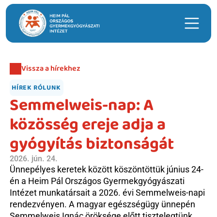
Keresés
Vissza a hírekhez
Hasznos linkek
HÍREK RÓLUNK
Időpontfoglalás
Semmelweis-nap: A 
Intézeti ügyeleti ellátás
közösség ereje adja a 
Hírek
gyógyítás biztonságát
Telephelyek
2026. jún. 24.
Anyatejgyűjtő
Ünnepélyes keretek között köszöntöttük június 24-
én a Heim Pál Országos Gyermekgyógyászati 
Adományozás
Intézet munkatársait a 2026. évi Semmelweis-napi 
rendezvényen. A magyar egészségügy ünnepén 
Semmelweis Ignác öröksége előtt tisztelegtünk, 
Betegellátás