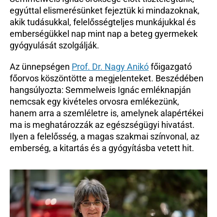
egyúttal elismerésünket fejeztük ki mindazoknak, 
Beutaló kódok
akik tudásukkal, felelősségteljes munkájukkal és 
Intézet
emberségükkel nap mint nap a beteg gyermekek 
Szülőknek
gyógyulását szolgálják.
Gyerekeknek
Az ünnepségen 
HEIM Akadémia
Prof. Dr. Nagy Anikó
 főigazgató 
főorvos köszöntötte a megjelenteket. Beszédében 
Karrier
hangsúlyozta: Semmelweis Ignác emléknapján 
nemcsak egy kivételes orvosra emlékezünk, 
hanem arra a szemléletre is, amelynek alapértékei 
ma is meghatározzák az egészségügyi hivatást. 
Ilyen a felelősség, a magas szakmai színvonal, az 
emberség, a kitartás és a gyógyításba vetett hit.