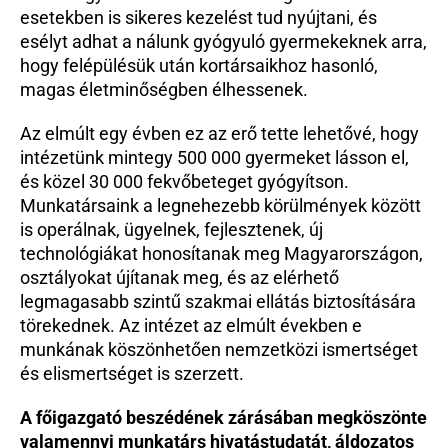
esetekben is sikeres kezelést tud nyújtani, és 
esélyt adhat a nálunk gyógyuló gyermekeknek arra, 
hogy felépülésük után kortársaikhoz hasonló, 
magas életminőségben élhessenek.
Az elmúlt egy évben ez az erő tette lehetővé, hogy 
intézetünk mintegy 500 000 gyermeket lásson el, 
és közel 30 000 fekvőbeteget gyógyítson. 
Munkatársaink a legnehezebb körülmények között 
is operálnak, ügyelnek, fejlesztenek, új 
technológiákat honosítanak meg Magyarországon, 
osztályokat újítanak meg, és az elérhető 
legmagasabb szintű szakmai ellátás biztosítására 
törekednek. Az intézet az elmúlt években e 
munkának köszönhetően nemzetközi ismertséget 
és elismertséget is szerzett.
A főigazgató beszédének zárásában megköszönte 
valamennyi munkatárs hivatástudatát, áldozatos 