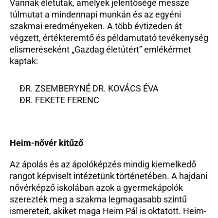
Vannak életutak, amelyek jelentősége messze 
túlmutat a mindennapi munkán és az egyéni 
szakmai eredményeken. A több évtizeden át 
végzett, értékteremtő és példamutató tevékenység 
elismeréseként „Gazdag életútért” emlékérmet 
kaptak:
DR. ZSEMBERYNÉ DR. KOVÁCS ÉVA
DR. FEKETE FERENC
Heim-nővér kitűző
Az ápolás és az ápolóképzés mindig kiemelkedő 
rangot képviselt intézetünk történetében. A hajdani 
nővérképző iskolában azok a gyermekápolók 
szerezték meg a szakma legmagasabb szintű 
ismereteit, akiket maga Heim Pál is oktatott. Heim-