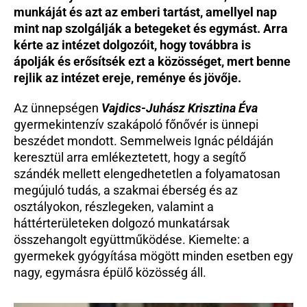
munkáját és azt az emberi tartást, amellyel nap 
mint nap szolgálják a betegeket és egymást. Arra 
kérte az intézet dolgozóit, hogy továbbra is 
ápolják és erősítsék ezt a közösséget, mert benne 
rejlik az intézet ereje, reménye és jövője.
Az ünnepségen 
Vajdics-Juhász Krisztina Éva
gyermekintenzív szakápoló főnővér is ünnepi 
beszédet mondott. Semmelweis Ignác példáján 
keresztül arra emlékeztetett, hogy a segítő 
szándék mellett elengedhetetlen a folyamatosan 
megújuló tudás, a szakmai éberség és az 
osztályokon, részlegeken, valamint a 
háttérterületeken dolgozó munkatársak 
összehangolt együttműködése. Kiemelte: a 
gyermekek gyógyítása mögött minden esetben egy 
nagy, egymásra épülő közösség áll.