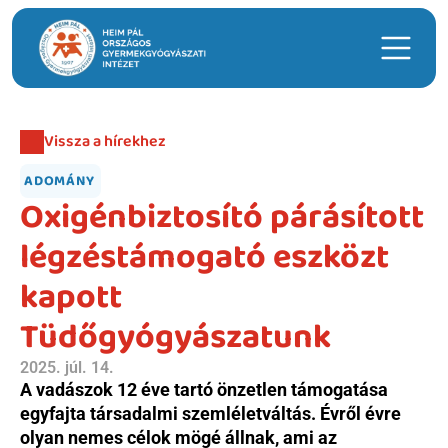
Keresés
Vissza a hírekhez
Hasznos linkek
ADOMÁNY
Időpontfoglalás
Oxigénbiztosító párásított 
Intézeti ügyeleti ellátás
légzéstámogató eszközt 
Hírek
kapott 
Telephelyek
Tüdőgyógyászatunk
Anyatejgyűjtő
2025. júl. 14.
Adományozás
A vadászok 12 éve tartó önzetlen támogatása 
egyfajta társadalmi szemléletváltás. Évről évre 
olyan nemes célok mögé állnak, ami az 
Betegellátás