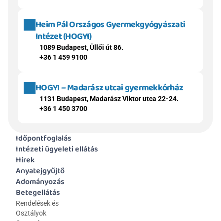
Heim Pál Országos Gyermekgyógyászati 
Intézet (HOGYI)
1089 Budapest, Üllői út 86.
+36 1 459 9100
HOGYI – Madarász utcai gyermekkórház
1131 Budapest, Madarász Viktor utca 22-24.
+36 1 450 3700
Időpontfoglalás
Intézeti ügyeleti ellátás
Hírek
Anyatejgyűjtő
Adományozás
Betegellátás
Rendelések és 
Osztályok