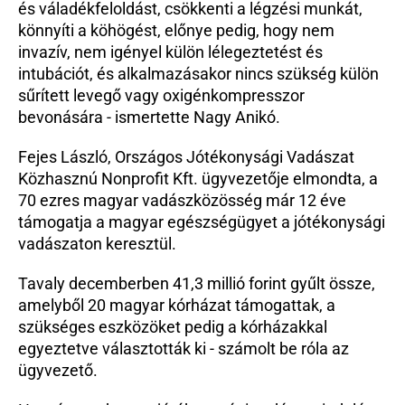
és váladékfeloldást, csökkenti a légzési munkát, 
könnyíti a köhögést, előnye pedig, hogy nem 
invazív, nem igényel külön lélegeztetést és 
intubációt, és alkalmazásakor nincs szükség külön 
sűrített levegő vagy oxigénkompresszor 
bevonására - ismertette Nagy Anikó.
Fejes László, Országos Jótékonysági Vadászat 
Közhasznú Nonprofit Kft. ügyvezetője elmondta, a 
70 ezres magyar vadászközösség már 12 éve 
támogatja a magyar egészségügyet a jótékonysági 
vadászaton keresztül.
Tavaly decemberben 41,3 millió forint gyűlt össze, 
amelyből 20 magyar kórházat támogattak, a 
szükséges eszközöket pedig a kórházakkal 
egyeztetve választották ki - számolt be róla az 
ügyvezető.