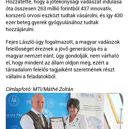
Hozzátette, hogy a jótékonysági vadászat indulása 
óta összesen 263 millió forintból 437 innovatív, 
korszerű orvosi eszközt tudtak vásárolni, és így 430 
ezer beteg gyerek gyógyulásához tudtak 
hozzájárulni.
Fejes László úgy fogalmazott, a magyar vadászok 
felelősséget éreznek a jövő generációja és a 
magyar nemzet iránt, úgy gondolják, nem várható 
el, hogy mindent az állam oldjon meg, ezért a 
társadalom felelős tagjaiként szeretnének részt 
vállalni a feladatokból.
Címlapfotó: MTI/Máthé Zoltán