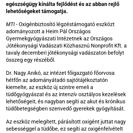
egészségügy kínálta fejlődést és az abban rejlő 
Beutaló kódok
lehetőségeket támogatja. 
Intézet
MTI
Szülőknek
 - Oxigénbiztosító légzéstámogató eszközt 
adományozott a Heim Pál Országos 
Gyerekeknek
Gyermekgyógyászati Intézetnek az Országos 
HEIM Akadémia
Jótékonysági Vadászati Közhasznú Nonprofit Kft. a 
Karrier
tavaly decemberi jótékonysági vadászaton befolyt 
összeg egy részéből.
Dr. Nagy Anikó, az intézet főigazgató főorvosa 
hétfőn az adományátadó sajtótájékoztatón 
kiemelte, az eszköz új szintre emeli a 
tüdőgyógyászat és az intenzív osztályos kezelések 
lehetőségeit, és nagyban segíti az akut és krónikus 
tüdőbetegségben szenvedő gyerekek gyógyítását.
Az eszköz melegített, párásított oxigént juttat nagy 
sebességgel a tüdőbe, ez segíti az oxigénfelvételt 