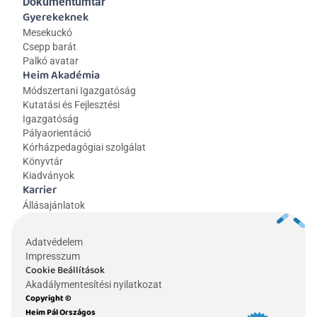
Dokumentumtár
Gyerekeknek
Mesekuckó
Csepp barát
Palkó avatar
Heim Akadémia
Módszertani Igazgatóság
Kutatási és Fejlesztési 
Igazgatóság
Pályaorientáció
Kórházpedagógiai szolgálat
Könyvtár
Kiadványok
Karrier
Állásajánlatok
Adatvédelem
Impresszum
Cookie Beállítások
Akadálymentesítési nyilatkozat
Copyright © 
Heim Pál Országos 