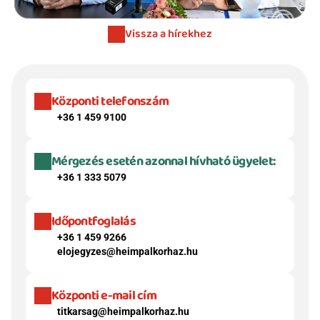
Vissza a hírekhez
Központi telefonszám
+36 1 459 9100
Mérgezés esetén azonnal hívható ügyelet:
+36 1 333 5079
Időpontfoglalás
+36 1 459 9266
elojegyzes@heimpalkorhaz.hu
Központi e-mail cím
titkarsag@heimpalkorhaz.hu