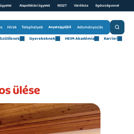
ügyelet 
Alapellátási ügyelet
EESZT
Várólista
Egészségvonal
ás
Hírek
Telephelyek
Adományozás
Anyatejgyűjtő
Szülőknek
Gyerekeknek
HEIM Akadémia
Karrier
os ülése