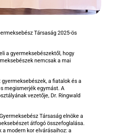
Gyermeksebész Társaság 2025-ös 
li a gyermeksebészektől, hogy 
gyermeksebészek nemcsak a mai 
 gyermeksebészek, a fiatalok és a 
és megismerjék egymást. A 
ztályának vezetője, Dr. Ringwald 
r Gyermeksebész Társaság elnöke a 
sebészet átfogó összefoglalása. 
a modern kor elvárásaihoz: a 