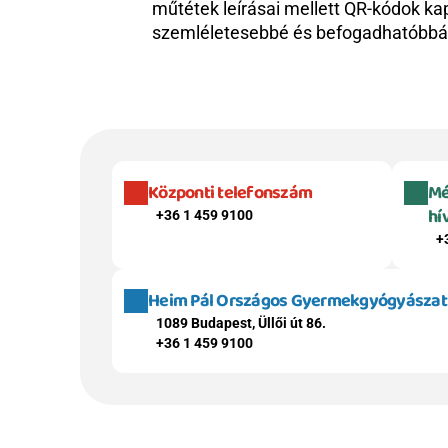
műtétek leírásai mellett QR-kódok ka
szemléletesebbé és befogadhatóbbá
Központi telefonszám
Mé
hí
+36 1 459 9100
+
Heim Pál Országos Gyermekgyógyászati 
1089 Budapest, Üllői út 86.
+36 1 459 9100