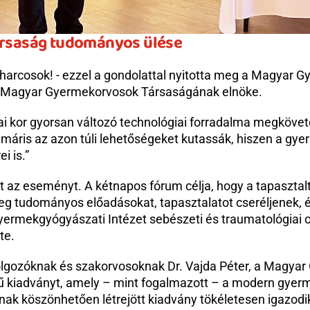
rsaság tudományos ülése
arcosok! - ezzel a gondolattal nyitotta meg a Magyar 
a Magyar Gyermekorvosok Társaságának elnöke.
 kor gyorsan változó technológiai forradalma megkövete
t, máris az azon túli lehetőségeket kutassák, hiszen a 
i is.”
 az eseményt. A kétnapos fórum célja, hogy a tapasztalt
g tudományos előadásokat, tapasztalatot cseréljenek, 
rmekgyógyászati Intézet sebészeti és traumatológiai os
te.
kdolgozóknak és szakorvosoknak Dr. Vajda Péter, a Magya
dványt, amely – mint fogalmazott – a modern gyermek
k köszönhetően létrejött kiadvány tökéletesen igazodik 