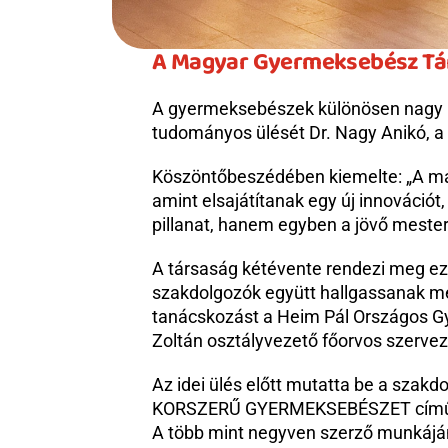
A Magyar Gyermeksebész Tá
A gyermeksebészek különösen nagy h
tudományos ülését Dr. Nagy Anikó, 
Köszöntőbeszédében kiemelte: „A mai
amint elsajátítanak egy új innováció
pillanat, hanem egyben a jövő mestere
A társaság kétévente rendezi meg ezt
szakdolgozók együtt hallgassanak me
tanácskozást a Heim Pál Országos Gye
Zoltán osztályvezető főorvos szervez
Az idei ülés előtt mutatta be a sza
KORSZERŰ GYERMEKSEBÉSZET című kia
A több mint negyven szerző munkájána