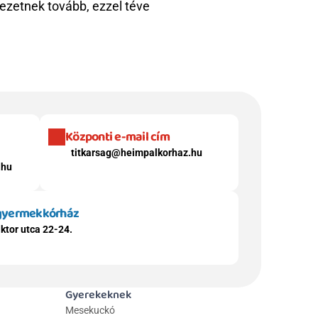
zetnek tovább, ezzel téve 
Központi e-mail cím
titkarsag@heimpalkorhaz.hu
.hu
 gyermekkórház
ktor utca 22-24.
Gyerekeknek
Mesekuckó