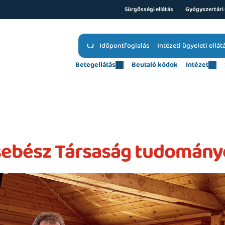
Sürgősségi ellátás
Gyógyszertári 
Időpontfoglalás
Intézeti ügyeleti ellát
Betegellátás
Beutaló kódok
Intézet
ebész Társaság tudomány