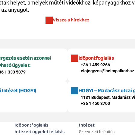
ptak helyet, amelyek műtéti videókhoz, képanyagokhoz ve
 az anyagot.
Vissza a hírekhez
rgezés esetén azonnal 
Időpontfoglalás
vható ügyelet:
+36 1 459 9266
elojegyzes@heimpalkorhaz
36 1 333 5079
Intézet (HOGYI)
HOGYI – Madarász utcai
1131 Budapest, Madarász Vi
+36 1 450 3700
Időpontfoglalás
Intézet
Intézeti ügyeleti ellátás
Szervezeti felépítés