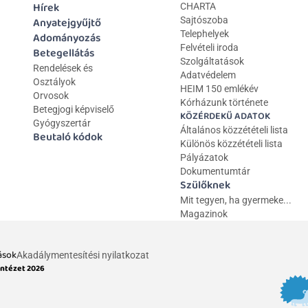
Hírek
CHARTA
Anyatejgyűjtő
Sajtószoba
Telephelyek
Adományozás
Felvételi iroda
Betegellátás
Szolgáltatások
Rendelések és 
Adatvédelem
Osztályok
HEIM 150 emlékév
Orvosok
Kórházunk története
Betegjogi képviselő
KÖZÉRDEKŰ ADATOK
Gyógyszertár
Általános közzétételi lista 
Beutaló kódok
Különös közzétételi lista
Pályázatok
Dokumentumtár
Szülőknek
Mit tegyen, ha gyermeke...
Magazinok
ások
Akadálymentesítési nyilatkozat
Intézet 2026